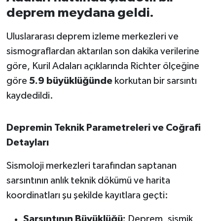
deprem meydana geldi.
İvrindi
Uluslararası deprem izleme merkezleri ve
KENT GÜNDEMİ
sismograflardan aktarılan son dakika verilerine
göre, Kuril Adaları açıklarında Richter ölçeğine
Kepsut
göre
5.9 büyüklüğünde
korkutan bir sarsıntı
kaydedildi.
KÜLTÜR-SANAT
MAGAZİN
Depremin Teknik Parametreleri ve Coğrafi
Detayları
MANŞET
Sismoloji merkezleri tarafından saptanan
Manyas
sarsıntının anlık teknik dökümü ve harita
koordinatları şu şekilde kayıtlara geçti:
OLAY
Sarsıntının Büyüklüğü:
Deprem, sismik