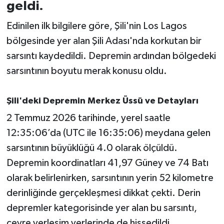
geldi.
İvrindi
Edinilen ilk bilgilere göre, Şili'nin Los Lagos
bölgesinde yer alan Şili Adası'nda korkutan bir
KENT GÜNDEMİ
sarsıntı kaydedildi. Depremin ardından bölgedeki
sarsıntının boyutu merak konusu oldu.
Kepsut
KÜLTÜR-SANAT
Şili'deki Depremin Merkez Üssü ve Detayları
2 Temmuz 2026 tarihinde, yerel saatle
MAGAZİN
12:35:06’da (UTC ile 16:35:06) meydana gelen
sarsıntının büyüklüğü 4.0 olarak ölçüldü.
MANŞET
Depremin koordinatları 41,97 Güney ve 74 Batı
Manyas
olarak belirlenirken, sarsıntının yerin 52 kilometre
derinliğinde gerçekleşmesi dikkat çekti. Derin
OLAY
depremler kategorisinde yer alan bu sarsıntı,
çevre yerleşim yerlerinde de hissedildi.