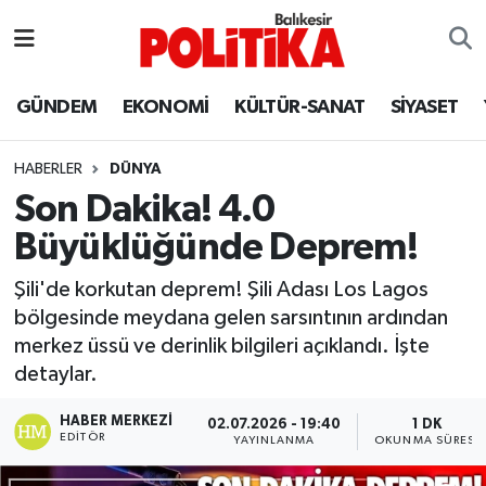
ASTROLOJİ
Balıkesir Nöbetçi Eczaneler
GÜNDEM
EKONOMİ
KÜLTÜR-SANAT
SİYASET
Ayvalık
Balıkesir Hava Durumu
HABERLER
DÜNYA
Balya
Balıkesir Namaz Vakitleri
Son Dakika! 4.0
Büyüklüğünde Deprem!
Bandırma
Balıkesir Trafik Yoğunluk Haritası
Şili'de korkutan deprem! Şili Adası Los Lagos
Bigadiç
Süper Lig Puan Durumu ve Fikstür
bölgesinde meydana gelen sarsıntının ardından
merkez üssü ve derinlik bilgileri açıklandı. İşte
BİYOGRAFİLER
Tüm Manşetler
detaylar.
Burhaniye
Son Dakika Haberleri
HABER MERKEZI
02.07.2026 - 19:40
1 DK
EDITÖR
YAYINLANMA
OKUNMA SÜRESI
ÇEVRE
Haber Arşivi