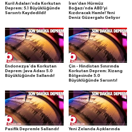
Kuril Adaları’nda Korkutan
İran’dan Hürmüz
Susurluk
Deprem: 5.1 Büyüklüğünde
Boğazı’nda ABD’yi
Sarsıntı Kaydedildi!
Kızdıracak Hamle! Yeni
Deniz Güzergahı Geliyor
TARİHTE BUGÜN
TEKNOLOJİ
Trend
TÜRKİYE
Endonezya'da Korkutan
Çin - Hindistan Sınırında
Deprem: Java Adası 5.0
Korkutan Deprem: Xizang
Büyüklüğünde Sallandı!
Bölgesinde 5.0
VİZYONDAKİLER
Büyüklüğünde Sarsıntı!
YAŞAM
Pasifik Depremle Sallandı!
Yeni Zelanda Açıklarında