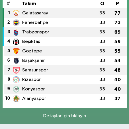
#
Takım
O
P
1
Galatasaray
33
77
2
Fenerbahçe
33
73
3
Trabzonspor
33
69
4
Beşiktaş
33
59
5
Göztepe
33
55
6
Başakşehir
33
54
7
Samsunspor
33
48
8
Rizespor
33
40
9
Konyaspor
33
40
10
Alanyaspor
33
37
Detaylar için tıklayın