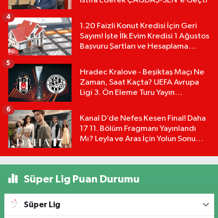
İstifa Ederek ÇAĞDAŞ-SEN'e Geçti
4
1.20 Faizli Konut Kredisi İçin Geri
Sayım! İşte İlk Evim Kredisi 1 Ağustos
Başvuru Şartları ve Hesaplama
Tablosu:
5
Hradec Kralove - Beşiktaş Maçı Ne
Zaman, Saat Kaçta? UEFA Avrupa
Ligi 3. Ön Eleme Turu Yayın
Detayları!
6
Kanal D’de Nefes Kesen Final! Daha
17 11. Bölüm Fragmanı Yayınlandı
Mı? Leyla ve Aras İçin Yolun Sonu
Mu?
Süper Lig Puan Durumu
Süper Lig