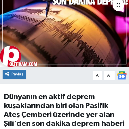
DÜNYA
Dursunbey
Edremit
EĞİTİM
EKONOMİ
Paylaş
-
+
A
A
Erdek
Dünyanın en aktif deprem
Gömeç
kuşaklarından biri olan Pasifik
Gönen
Ateş Çemberi üzerinde yer alan
Şili'den son dakika deprem haberi
Havran