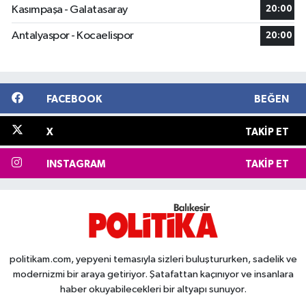
Kasımpaşa - Galatasaray
20:00
Antalyaspor - Kocaelispor
20:00
FACEBOOK
BEĞEN
X
TAKIP ET
INSTAGRAM
TAKIP ET
politikam.com, yepyeni temasıyla sizleri buluştururken, sadelik ve
modernizmi bir araya getiriyor. Şatafattan kaçınıyor ve insanlara
haber okuyabilecekleri bir altyapı sunuyor.