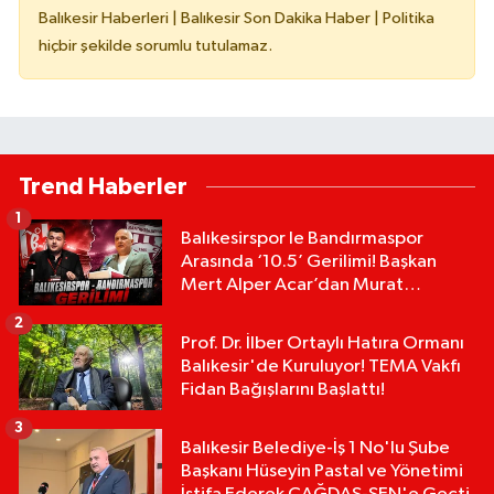
Balıkesir Haberleri | Balıkesir Son Dakika Haber | Politika
hiçbir şekilde sorumlu tutulamaz.
Trend Haberler
1
Balıkesirspor le Bandırmaspor
Arasında ‘10.5’ Gerilimi! Başkan
Mert Alper Acar’dan Murat
Karakoyun'a Sert Tepki!
2
Prof. Dr. İlber Ortaylı Hatıra Ormanı
Balıkesir'de Kuruluyor! TEMA Vakfı
Fidan Bağışlarını Başlattı!
3
Balıkesir Belediye-İş 1 No'lu Şube
Başkanı Hüseyin Pastal ve Yönetimi