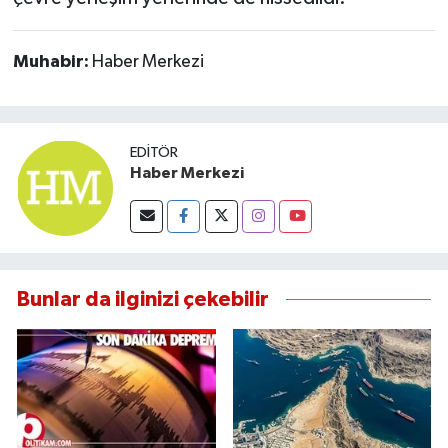
OTOMOTİV
Resmi İlanlar
Muhabir:
Haber Merkezi
SAĞLIK
EDITÖR
Savaştepe
Haber Merkezi
SEYAHAT
SİYASET
Bunlar da ilginizi çekebilir
Sındırgı
SPOR
SÜRMANŞET