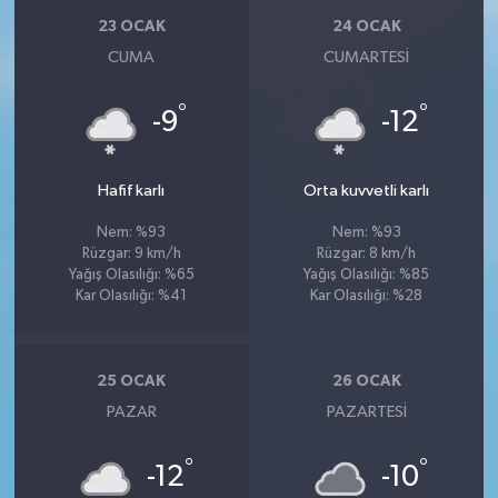
Susurluk
23 OCAK
24 OCAK
CUMA
CUMARTESI
TARİHTE BUGÜN
°
°
-9
-12
TEKNOLOJİ
Trend
Hafif karlı
Orta kuvvetli karlı
Nem: %93
Nem: %93
TÜRKİYE
Rüzgar: 9 km/h
Rüzgar: 8 km/h
Yağış Olasılığı: %65
Yağış Olasılığı: %85
Kar Olasılığı: %41
Kar Olasılığı: %28
VİZYONDAKİLER
YAŞAM
25 OCAK
26 OCAK
PAZAR
PAZARTESI
°
°
-12
-10