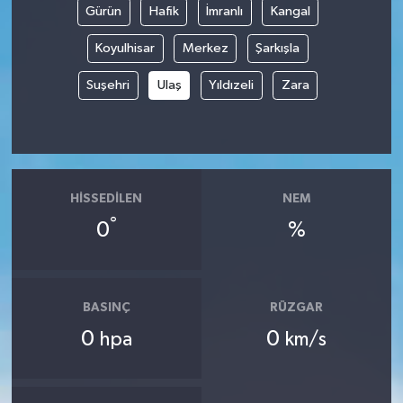
Gürün
Hafik
İmranlı
Kangal
İvrindi
Koyulhisar
Merkez
Şarkışla
Suşehri
Ulaş
Yıldızeli
Zara
KENT GÜNDEMİ
Kepsut
KÜLTÜR-SANAT
HISSEDILEN
NEM
°
MAGAZİN
0
%
MANŞET
BASINÇ
RÜZGAR
Manyas
0
0
hpa
km/s
OLAY