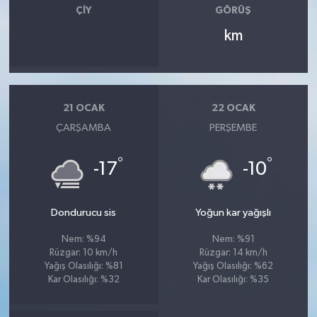
OTOMOTİV
ÇIY
GÖRÜŞ
km
Resmi İlanlar
SAĞLIK
21 OCAK
22 OCAK
Savaştepe
ÇARŞAMBA
PERŞEMBE
SEYAHAT
°
°
-17
-10
SİYASET
Dondurucu sis
Yoğun kar yağışlı
Sındırgı
Nem: %94
Nem: %91
Rüzgar: 10 km/h
Rüzgar: 14 km/h
SPOR
Yağış Olasılığı: %81
Yağış Olasılığı: %62
Kar Olasılığı: %32
Kar Olasılığı: %35
SÜRMANŞET