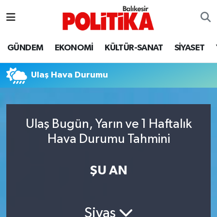
ASTROLOJİ
Balıkesir Nöbetçi Eczaneler
GÜNDEM
EKONOMİ
KÜLTÜR-SANAT
SİYASET
Ayvalık
Balıkesir Hava Durumu
Ulaş Hava Durumu
Balya
Balıkesir Namaz Vakitleri
Bandırma
Balıkesir Trafik Yoğunluk Haritası
Ulaş Bugün, Yarın ve 1 Haftalık
Bigadiç
Süper Lig Puan Durumu ve Fikstür
Hava Durumu Tahmini
BİYOGRAFİLER
Tüm Manşetler
ŞU AN
Burhaniye
Son Dakika Haberleri
ÇEVRE
Haber Arşivi
Sivas