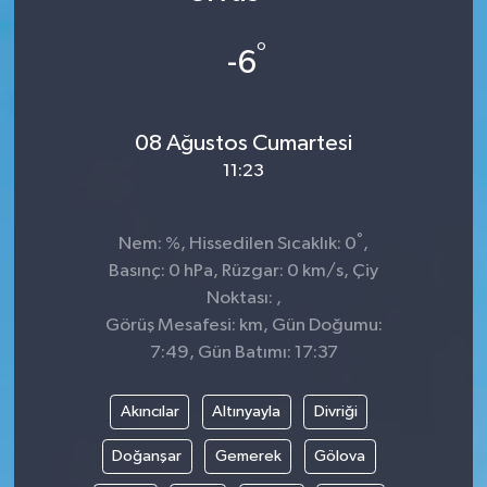
DÜNYA
°
-6
Dursunbey
08 Ağustos Cumartesi
Edremit
11:23
EĞİTİM
°
Nem: %, Hissedilen Sıcaklık: 0
,
EKONOMİ
Basınç: 0 hPa, Rüzgar: 0 km/s, Çiy
Noktası: ,
Erdek
Görüş Mesafesi: km, Gün Doğumu:
7:49, Gün Batımı: 17:37
Gömeç
Akıncılar
Altınyayla
Divriği
Gönen
Doğanşar
Gemerek
Gölova
Havran