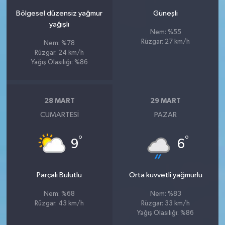
Bölgesel düzensiz yağmur
Güneşli
yağışlı
Nem: %55
Rüzgar: 27 km/h
Nem: %78
Rüzgar: 24 km/h
Yağış Olasılığı: %86
28 MART
29 MART
CUMARTESI
PAZAR
°
°
9
6
Parçalı Bulutlu
Orta kuvvetli yağmurlu
Nem: %68
Nem: %83
Rüzgar: 43 km/h
Rüzgar: 33 km/h
Yağış Olasılığı: %86