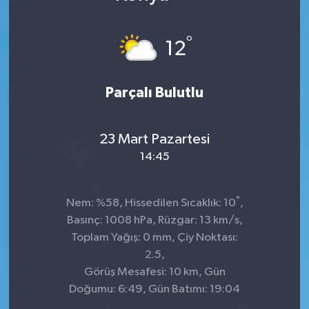
DÜNYA
°
12
Dursunbey
Parçalı Bulutlu
Edremit
EĞİTİM
23 Mart Pazartesi
14:45
EKONOMİ
Erdek
°
Nem: %58, Hissedilen Sıcaklık: 10
,
Basınç: 1008 hPa, Rüzgar: 13 km/s,
Gömeç
Toplam Yağış: 0 mm, Çiy Noktası:
2.5,
Gönen
Görüş Mesafesi: 10 km, Gün
Doğumu: 6:49, Gün Batımı: 19:04
Havran