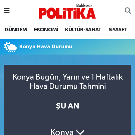
ASTROLOJİ
Balıkesir Nöbetçi Eczaneler
GÜNDEM
EKONOMİ
KÜLTÜR-SANAT
SİYASET
Ayvalık
Balıkesir Hava Durumu
Konya Hava Durumu
Balya
Balıkesir Namaz Vakitleri
Bandırma
Balıkesir Trafik Yoğunluk Haritası
Konya Bugün, Yarın ve 1 Haftalık
Bigadiç
Süper Lig Puan Durumu ve Fikstür
Hava Durumu Tahmini
BİYOGRAFİLER
Tüm Manşetler
ŞU AN
Burhaniye
Son Dakika Haberleri
ÇEVRE
Haber Arşivi
Konya