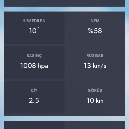
OTOMOTİV
Resmi İlanlar
HISSEDILEN
NEM
°
10
%58
SAĞLIK
Savaştepe
BASINÇ
RÜZGAR
SEYAHAT
1008
13
hpa
km/s
SİYASET
Sındırgı
ÇIY
GÖRÜŞ
2.5
10
km
SPOR
SÜRMANŞET