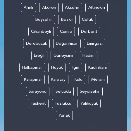
Ahırlı
Akören
Akşehir
Altınekin
İvrindi
Beyşehir
Bozkır
Çeltik
KENT GÜNDEMİ
Cihanbeyli
Çumra
Derbent
Kepsut
Derebucak
Doğanhisar
Emirgazi
Ereğli
Güneysınır
Hadim
KÜLTÜR-SANAT
Halkapınar
Hüyük
Ilgın
Kadınhanı
MAGAZİN
Karapınar
Karatay
Kulu
Meram
MANŞET
Sarayönü
Selçuklu
Seydişehir
Manyas
Taşkent
Tuzlukçu
Yalıhüyük
Yunak
OLAY