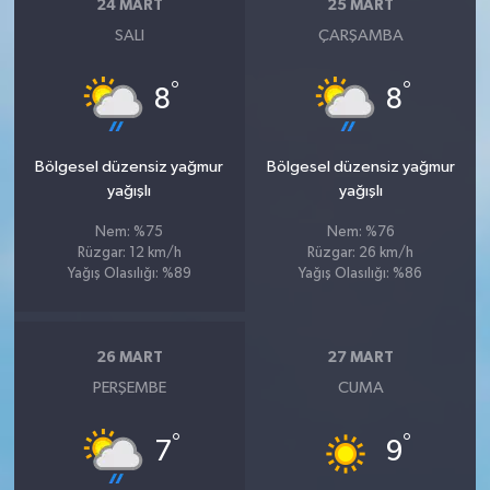
24 MART
25 MART
Susurluk
SALI
ÇARŞAMBA
TARİHTE BUGÜN
°
°
8
8
TEKNOLOJİ
Bölgesel düzensiz yağmur
Bölgesel düzensiz yağmur
Trend
yağışlı
yağışlı
Nem: %75
Nem: %76
TÜRKİYE
Rüzgar: 12 km/h
Rüzgar: 26 km/h
Yağış Olasılığı: %89
Yağış Olasılığı: %86
VİZYONDAKİLER
YAŞAM
26 MART
27 MART
PERŞEMBE
CUMA
°
°
7
9