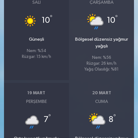
SALI
ÇARŞAMBA
Susurluk
°
°
10
10
TARİHTE BUGÜN
TEKNOLOJİ
Güneşli
Bölgesel düzensiz yağmur
yağışlı
Nem: %54
Trend
Rüzgar: 15 km/h
Nem: %56
Rüzgar: 26 km/h
TÜRKİYE
Yağış Olasılığı: %81
VİZYONDAKİLER
19 MART
20 MART
YAŞAM
PERŞEMBE
CUMA
°
°
7
8