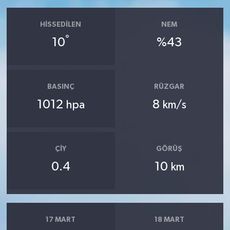
OTOMOTİV
HISSEDILEN
NEM
Resmi İlanlar
°
10
%43
SAĞLIK
Savaştepe
BASINÇ
RÜZGAR
1012
8
hpa
km/s
SEYAHAT
SİYASET
ÇIY
GÖRÜŞ
Sındırgı
0.4
10
km
SPOR
SÜRMANŞET
17 MART
18 MART