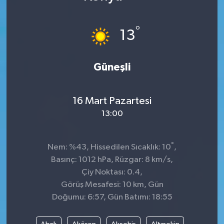
DÜNYA
°
13
Dursunbey
Güneşli
Edremit
EĞİTİM
16 Mart Pazartesi
13:00
EKONOMİ
Erdek
°
Nem: %43, Hissedilen Sıcaklık: 10
,
Basınç: 1012 hPa, Rüzgar: 8 km/s,
Gömeç
Çiy Noktası: 0.4,
Görüş Mesafesi: 10 km, Gün
Gönen
Doğumu: 6:57, Gün Batımı: 18:55
Havran