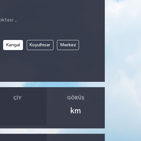
ktası: ,
Kangal
Koyulhisar
Merkez
ÇIY
GÖRÜŞ
km