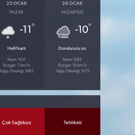
25 OCAK
26 OCAK
PAZAR
PAZARTESI
°
°
-11
-10
Hafif karlı
Dondurucu sis
Nem: %91
Nem: %85
Rüzgar: 7 km/h
Rüzgar: 16 km/h
Yağış Olasılığı: %82
Yağış Olasılığı: %75
Çok Sağlıksız
Tehlikeli