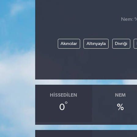
DÜNYA
Nem: %,
Dursunbey
Edremit
Akıncılar
Altınyayla
Divriği
EĞİTİM
EKONOMİ
Erdek
HISSEDILEN
NEM
°
Gömeç
0
%
Gönen
Havran