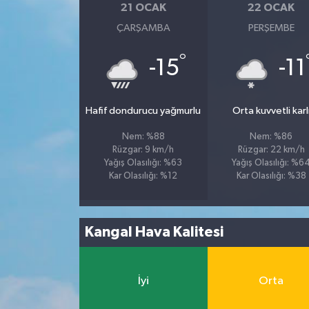
21 OCAK
22 OCAK
ÇARŞAMBA
PERŞEMBE
İvrindi
°
-15
-11
KENT GÜNDEMİ
Kepsut
Hafif dondurucu yağmurlu
Orta kuvvetli karl
KÜLTÜR-SANAT
Nem: %88
Nem: %86
Rüzgar: 9 km/h
Rüzgar: 22 km/h
Yağış Olasılığı: %63
Yağış Olasılığı: %6
MAGAZİN
Kar Olasılığı: %12
Kar Olasılığı: %38
MANŞET
Kangal Hava Kalitesi
Manyas
OLAY
İyi
Orta