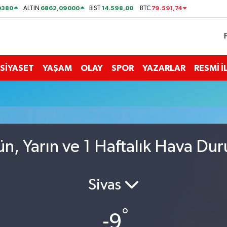
0380
6862,09000
14.598,00
79.591,74
ALTIN
BİST
BTC
SİYASET
YAŞAM
OLAY
SPOR
YAZARLAR
RESMİ 
n, Yarın ve 1 Haftalık Hava Du
Sivas
°
-9