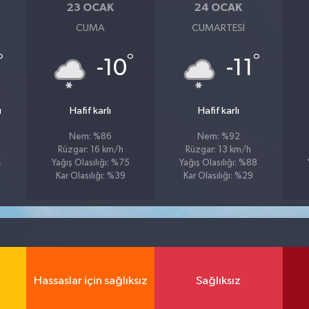
23 OCAK
24 OCAK
CUMA
CUMARTESI
°
°
°
-10
-11
ı
Hafif karlı
Hafif karlı
Nem: %86
Nem: %92
Rüzgar: 16 km/h
Rüzgar: 13 km/h
4
Yağış Olasılığı: %75
Yağış Olasılığı: %88
Kar Olasılığı: %39
Kar Olasılığı: %29
Hassaslar için sağlıksız
Sağlıksız