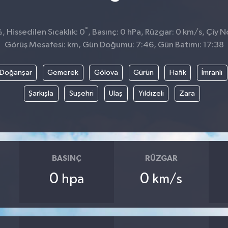
°
 Hissedilen Sıcaklık: 0
, Basınç: 0 hPa, Rüzgar: 0 km/s, Çiy No
Görüş Mesafesi: km, Gün Doğumu: 7:46, Gün Batımı: 17:38
Doğanşar
Gemerek
Gölova
Gürün
Hafik
İmranlı
Şarkışla
Suşehri
Ulaş
Yıldızeli
Zara
BASINÇ
RÜZGAR
0
0
hpa
km/s