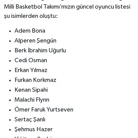
Milli Basketbol Takımı’mızın güncel oyuncu listesi
şu isimlerden oluştu:
Adem Bona
Alperen Şengün
Berk İbrahim Uğurlu
Cedi Osman
Erkan Yılmaz
Furkan Korkmaz
Kenan Sipahi
Malachi Flynn
Ömer Faruk Yurtseven
Sertaç Şanlı
Şehmus Hazer