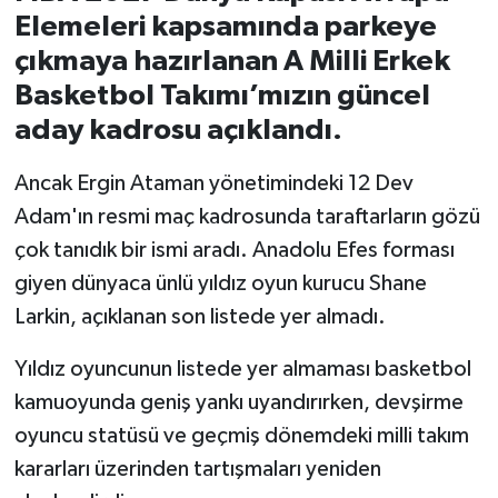
Elemeleri kapsamında parkeye
İvrindi
çıkmaya hazırlanan A Milli Erkek
Basketbol Takımı’mızın güncel
KENT GÜNDEMİ
aday kadrosu açıklandı.
Kepsut
Ancak Ergin Ataman yönetimindeki 12 Dev
Adam'ın resmi maç kadrosunda taraftarların gözü
KÜLTÜR-SANAT
çok tanıdık bir ismi aradı. Anadolu Efes forması
MAGAZİN
giyen dünyaca ünlü yıldız oyun kurucu Shane
Larkin, açıklanan son listede yer almadı.
MANŞET
Yıldız oyuncunun listede yer almaması basketbol
Manyas
kamuoyunda geniş yankı uyandırırken, devşirme
oyuncu statüsü ve geçmiş dönemdeki milli takım
OLAY
kararları üzerinden tartışmaları yeniden