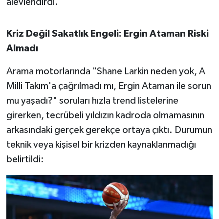
alevlendirdi.
OTOMOTİV
Resmi İlanlar
Kriz Değil Sakatlık Engeli: Ergin Ataman Riski
Almadı
SAĞLIK
Arama motorlarında "Shane Larkin neden yok, A
Savaştepe
Milli Takım'a çağrılmadı mı, Ergin Ataman ile sorun
mu yaşadı?" soruları hızla trend listelerine
SEYAHAT
girerken, tecrübeli yıldızın kadroda olmamasının
SİYASET
arkasındaki gerçek gerekçe ortaya çıktı. Durumun
teknik veya kişisel bir krizden kaynaklanmadığı
Sındırgı
belirtildi:
SPOR
SÜRMANŞET