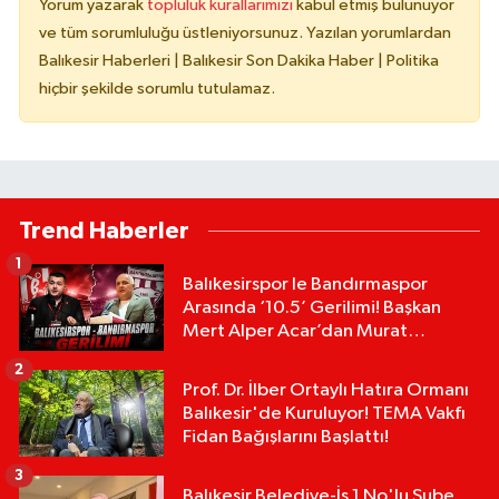
Yorum yazarak
topluluk kurallarımızı
kabul etmiş bulunuyor
ve tüm sorumluluğu üstleniyorsunuz. Yazılan yorumlardan
Balıkesir Haberleri | Balıkesir Son Dakika Haber | Politika
hiçbir şekilde sorumlu tutulamaz.
Trend Haberler
1
Balıkesirspor le Bandırmaspor
Arasında ‘10.5’ Gerilimi! Başkan
Mert Alper Acar’dan Murat
Karakoyun'a Sert Tepki!
2
Prof. Dr. İlber Ortaylı Hatıra Ormanı
Balıkesir'de Kuruluyor! TEMA Vakfı
Fidan Bağışlarını Başlattı!
3
Balıkesir Belediye-İş 1 No'lu Şube