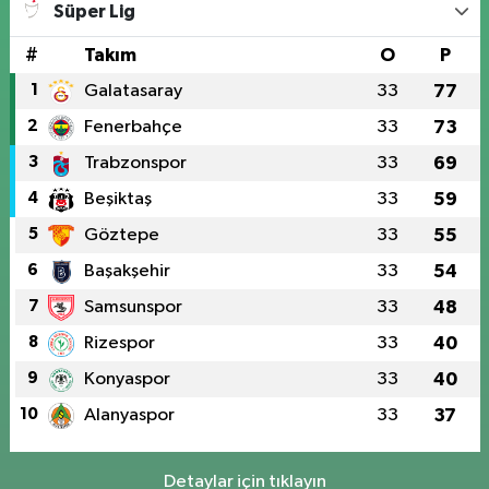
Süper Lig
#
Takım
O
P
1
Galatasaray
33
77
2
Fenerbahçe
33
73
3
Trabzonspor
33
69
4
Beşiktaş
33
59
5
Göztepe
33
55
6
Başakşehir
33
54
7
Samsunspor
33
48
8
Rizespor
33
40
9
Konyaspor
33
40
10
Alanyaspor
33
37
Detaylar için tıklayın