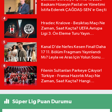
Başkanı Hüseyin Pastal ve Yönetimi
İstifa Ederek ÇAĞDAŞ-SEN'e Geçti
4
Hradec Kralove - Beşiktaş Maçı Ne
Zaman, Saat Kaçta? UEFA Avrupa
Ligi 3. Ön Eleme Turu Yayın
Detayları!
5
Kanal D’de Nefes Kesen Final! Daha
17 11. Bölüm Fragmanı Yayınlandı
Mı? Leyla ve Aras İçin Yolun Sonu
Mu?
6
Filenin Sultanları Parkeye Çıkıyor!
Türkiye - Fransa Hazırlık Maçı Ne
Zaman, Saat Kaçta? Hangi
Kanalda?
Süper Lig Puan Durumu