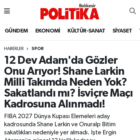
ASTROLOJİ
Balıkesir Nöbetçi Eczaneler
GÜNDEM
EKONOMİ
KÜLTÜR-SANAT
SİYASET
Ayvalık
Balıkesir Hava Durumu
HABERLER
SPOR
Balya
Balıkesir Namaz Vakitleri
12 Dev Adam'da Gözler
Onu Arıyor! Shane Larkin
Bandırma
Balıkesir Trafik Yoğunluk Haritası
Milli Takımda Neden Yok?
Bigadiç
Süper Lig Puan Durumu ve Fikstür
Sakatlandı mı? İsviçre Maçı
Kadrosuna Alınmadı!
BİYOGRAFİLER
Tüm Manşetler
FIBA 2027 Dünya Kupası Elemeleri aday
Burhaniye
Son Dakika Haberleri
kadrosunda Shane Larkin ve Onuralp Bitim
sakatlıkları nedeniyle yer almadı. İşte Ergin
ÇEVRE
Haber Arşivi