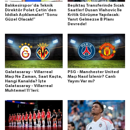
Balıkesirspor'da Teknik
Beşiktaş Transferinde Sıcak
Direktör Polat Çetin'den
Saatler! Dusan Vlahovic İle
İddialı Açıklamalar! "Sonu
Kritik Görüşme Yapılacak:
Güzel Olacak!"
Yanıt Gelmezse B Planı
Devrede!
Galatasaray - Villarreal
PSG - Manchester United
Maçı Ne Zaman, Saat Kaçta,
Maçı Nasıl İzlenir? Canlı
Hangi Kanalda? İşte
Yayını Var mı?
Galatasaray - Villarreal
Muhtemel 11'leri: