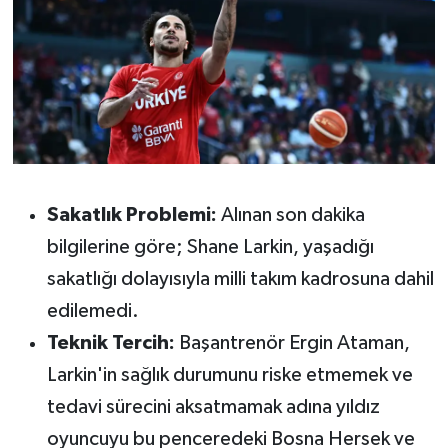
Susurluk
TARİHTE BUGÜN
TEKNOLOJİ
Trend
Sakatlık Problemi:
Alınan son dakika
TÜRKİYE
bilgilerine göre; Shane Larkin, yaşadığı
VİZYONDAKİLER
sakatlığı dolayısıyla milli takım kadrosuna dahil
edilemedi.
YAŞAM
Teknik Tercih:
Başantrenör Ergin Ataman,
Larkin'in sağlık durumunu riske etmemek ve
tedavi sürecini aksatmamak adına yıldız
oyuncuyu bu penceredeki Bosna Hersek ve