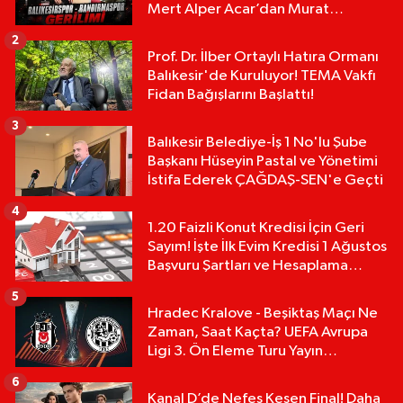
Mert Alper Acar’dan Murat
Karakoyun'a Sert Tepki!
2
Prof. Dr. İlber Ortaylı Hatıra Ormanı
Balıkesir'de Kuruluyor! TEMA Vakfı
Fidan Bağışlarını Başlattı!
3
Balıkesir Belediye-İş 1 No'lu Şube
Başkanı Hüseyin Pastal ve Yönetimi
İstifa Ederek ÇAĞDAŞ-SEN'e Geçti
4
1.20 Faizli Konut Kredisi İçin Geri
Sayım! İşte İlk Evim Kredisi 1 Ağustos
Başvuru Şartları ve Hesaplama
Tablosu:
5
Hradec Kralove - Beşiktaş Maçı Ne
Zaman, Saat Kaçta? UEFA Avrupa
Ligi 3. Ön Eleme Turu Yayın
Detayları!
6
Kanal D’de Nefes Kesen Final! Daha