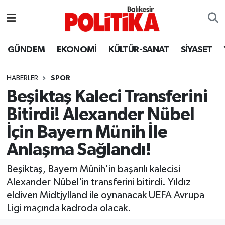
ASTROLOJİ
Balıkesir Nöbetçi Eczaneler
GÜNDEM
EKONOMİ
KÜLTÜR-SANAT
SİYASET
Ayvalık
Balıkesir Hava Durumu
HABERLER
SPOR
Balya
Balıkesir Namaz Vakitleri
Beşiktaş Kaleci Transferini
Bitirdi! Alexander Nübel
Bandırma
Balıkesir Trafik Yoğunluk Haritası
İçin Bayern Münih İle
Bigadiç
Süper Lig Puan Durumu ve Fikstür
Anlaşma Sağlandı!
BİYOGRAFİLER
Tüm Manşetler
Beşiktaş, Bayern Münih'in başarılı kalecisi
Alexander Nübel'in transferini bitirdi. Yıldız
Burhaniye
Son Dakika Haberleri
eldiven Midtjylland ile oynanacak UEFA Avrupa
Ligi maçında kadroda olacak.
ÇEVRE
Haber Arşivi