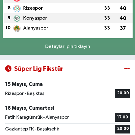
8
Rizespor
33
40
9
Konyaspor
33
40
10
Alanyaspor
33
37
Detaylar için tıklayın
Süper Lig Fikstür
15 Mayıs, Cuma
Rizespor - Beşiktaş
20:00
16 Mayıs, Cumartesi
Fatih Karagümrük - Alanyaspor
17:00
Gaziantep FK - Başakşehir
20:00