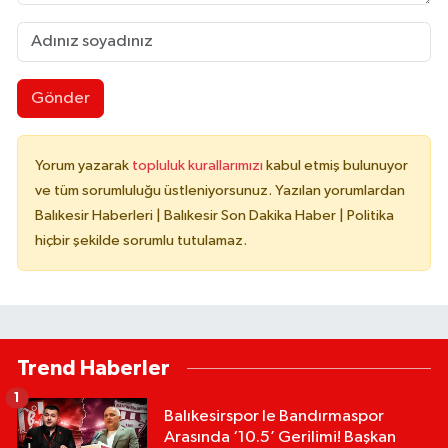
Gönder
Yorum yazarak
topluluk kurallarımızı
kabul etmiş bulunuyor
ve tüm sorumluluğu üstleniyorsunuz. Yazılan yorumlardan
Balıkesir Haberleri | Balıkesir Son Dakika Haber | Politika
hiçbir şekilde sorumlu tutulamaz.
Trend Haberler
1
Balıkesirspor le Bandırmaspor
Arasında ‘10.5’ Gerilimi! Başkan