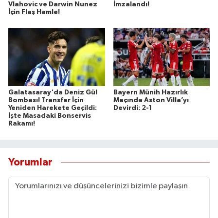
Vlahovic ve Darwin Nunez
İmzalandı!
İçin Flaş Hamle!
Galatasaray'da Deniz Gül
Bayern Münih Hazırlık
Bombası! Transfer İçin
Maçında Aston Villa’yı
Yeniden Harekete Geçildi:
Devirdi: 2-1
İşte Masadaki Bonservis
Rakamı!
Yorumlar