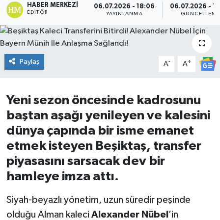
HABER MERKEZI
06.07.2026 - 18:06
06.07.2026 - 1
EDITÖR
YAYINLANMA
GÜNCELLEM
DÜNYA
Dursunbey
Paylaş
-
+
A
A
Edremit
EĞİTİM
Yeni sezon öncesinde kadrosunu
baştan aşağı yenileyen ve kalesini
EKONOMİ
dünya çapında bir isme emanet
Erdek
etmek isteyen Beşiktaş, transfer
piyasasını sarsacak dev bir
Gömeç
hamleye imza attı.
Gönen
Siyah-beyazlı yönetim, uzun süredir peşinde
olduğu Alman kaleci
Alexander Nübel
’in
Havran