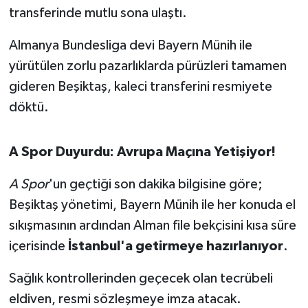
transferinde mutlu sona ulaştı.
İvrindi
Almanya Bundesliga devi Bayern Münih ile
yürütülen zorlu pazarlıklarda pürüzleri tamamen
KENT GÜNDEMİ
gideren Beşiktaş, kaleci transferini resmiyete
Kepsut
döktü.
KÜLTÜR-SANAT
A Spor Duyurdu: Avrupa Maçına Yetişiyor!
MAGAZİN
A Spor
'un geçtiği son dakika bilgisine göre;
Beşiktaş yönetimi, Bayern Münih ile her konuda el
MANŞET
sıkışmasının ardından Alman file bekçisini kısa süre
Manyas
içerisinde
İstanbul'a getirmeye hazırlanıyor
.
OLAY
Sağlık kontrollerinden geçecek olan tecrübeli
eldiven, resmi sözleşmeye imza atacak.