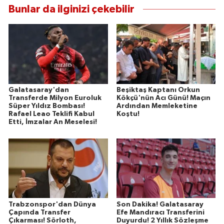
Bunlar da ilginizi çekebilir
Galatasaray'dan
Beşiktaş Kaptanı Orkun
Transferde Milyon Euroluk
Kökçü'nün Acı Günü! Maçın
Süper Yıldız Bombası!
Ardından Memleketine
Rafael Leao Teklifi Kabul
Koştu!
Etti, İmzalar An Meselesi!
Trabzonspor'dan Dünya
Son Dakika! Galatasaray
Çapında Transfer
Efe Mandıracı Transferini
Çıkarması! Sörloth,
Duyurdu! 2 Yıllık Sözleşme