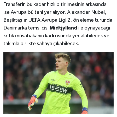
OTOMOTİV
Transferin bu kadar hızlı bitirilmesinin arkasında
ise Avrupa bülteni yer alıyor. Alexander Nübel,
Resmi İlanlar
Beşiktaş'ın UEFA Avrupa Ligi 2. ön eleme turunda
Danimarka temsilcisi
Midtjylland
ile oynayacağı
SAĞLIK
kritik müsabakanın kadrosunda yer alabilecek ve
Savaştepe
takımla birlikte sahaya çıkabilecek.
SEYAHAT
SİYASET
Sındırgı
SPOR
SÜRMANŞET