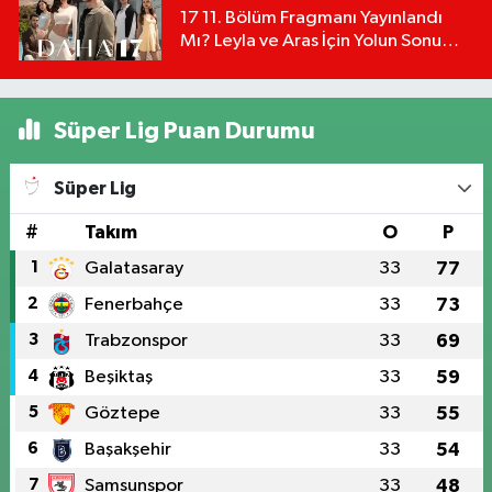
17 11. Bölüm Fragmanı Yayınlandı
Mı? Leyla ve Aras İçin Yolun Sonu
Mu?
Süper Lig Puan Durumu
Süper Lig
#
Takım
O
P
1
Galatasaray
33
77
2
Fenerbahçe
33
73
3
Trabzonspor
33
69
4
Beşiktaş
33
59
5
Göztepe
33
55
6
Başakşehir
33
54
7
Samsunspor
33
48