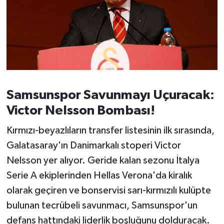
Susurluk
TARİHTE BUGÜN
TEKNOLOJİ
Trend
Samsunspor Savunmayı Uçuracak:
Victor Nelsson Bombası!
TÜRKİYE
Kırmızı-beyazlıların transfer listesinin ilk sırasında,
VİZYONDAKİLER
Galatasaray'ın Danimarkalı stoperi Victor
Nelsson yer alıyor. Geride kalan sezonu İtalya
YAŞAM
Serie A ekiplerinden Hellas Verona'da kiralık
olarak geçiren ve bonservisi sarı-kırmızılı kulüpte
bulunan tecrübeli savunmacı, Samsunspor'un
defans hattındaki liderlik boşluğunu dolduracak.