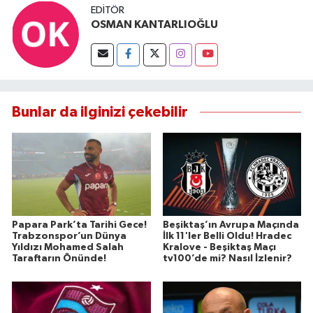
EDITÖR
OSMAN KANTARLIOĞLU
Bunlar da ilginizi çekebilir
Papara Park’ta Tarihi Gece!
Beşiktaş’ın Avrupa Maçında
Trabzonspor’un Dünya
İlk 11'ler Belli Oldu! Hradec
Yıldızı Mohamed Salah
Kralove - Beşiktaş Maçı
Taraftarın Önünde!
tv100’de mi? Nasıl İzlenir?