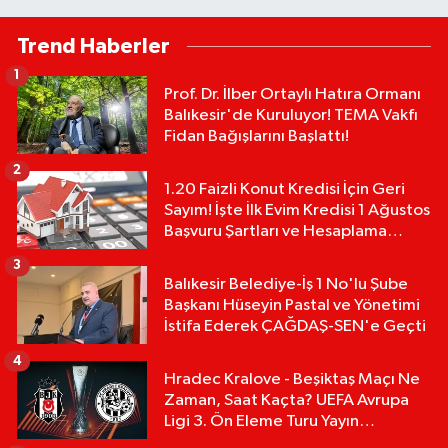
Trend Haberler
1
Prof. Dr. İlber Ortaylı Hatıra Ormanı
Balıkesir'de Kuruluyor! TEMA Vakfı
Fidan Bağışlarını Başlattı!
2
1.20 Faizli Konut Kredisi İçin Geri
Sayım! İşte İlk Evim Kredisi 1 Ağustos
Başvuru Şartları ve Hesaplama
Tablosu:
3
Balıkesir Belediye-İş 1 No'lu Şube
Başkanı Hüseyin Pastal ve Yönetimi
İstifa Ederek ÇAĞDAŞ-SEN'e Geçti
4
Hradec Kralove - Beşiktaş Maçı Ne
Zaman, Saat Kaçta? UEFA Avrupa
Ligi 3. Ön Eleme Turu Yayın
Detayları!