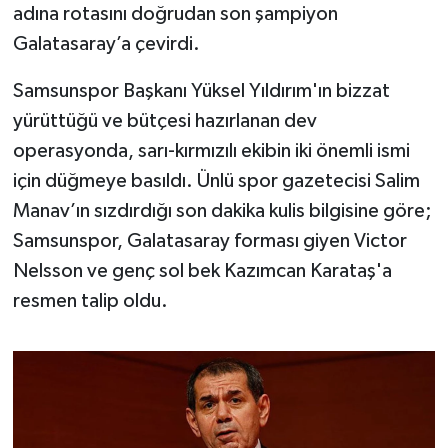
OTOMOTİV
adına rotasını doğrudan son şampiyon
Galatasaray’a çevirdi.
Resmi İlanlar
Samsunspor Başkanı Yüksel Yıldırım'ın bizzat
SAĞLIK
yürüttüğü ve bütçesi hazırlanan dev
operasyonda, sarı-kırmızılı ekibin iki önemli ismi
Savaştepe
için düğmeye basıldı. Ünlü spor gazetecisi Salim
Manav’ın sızdırdığı son dakika kulis bilgisine göre;
SEYAHAT
Samsunspor, Galatasaray forması giyen Victor
SİYASET
Nelsson ve genç sol bek Kazımcan Karataş'a
resmen talip oldu.
Sındırgı
SPOR
SÜRMANŞET