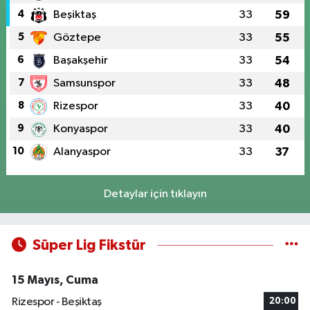
4
Beşiktaş
33
59
5
Göztepe
33
55
6
Başakşehir
33
54
7
Samsunspor
33
48
8
Rizespor
33
40
9
Konyaspor
33
40
10
Alanyaspor
33
37
Detaylar için tıklayın
Süper Lig Fikstür
15 Mayıs, Cuma
Rizespor - Beşiktaş
20:00