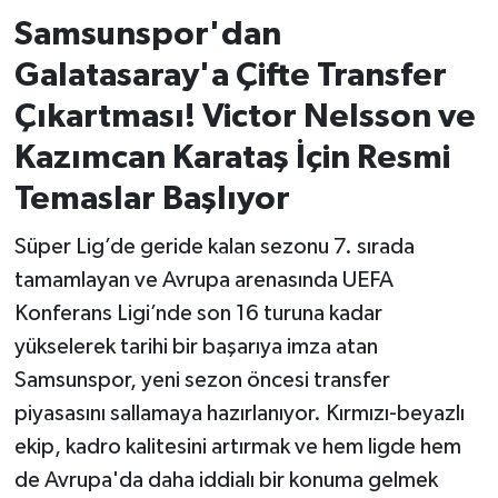
Samsunspor'dan
İvrindi
Galatasaray'a Çifte Transfer
KENT GÜNDEMİ
Çıkartması! Victor Nelsson ve
Kazımcan Karataş İçin Resmi
Kepsut
Temaslar Başlıyor
KÜLTÜR-SANAT
Süper Lig’de geride kalan sezonu 7. sırada
tamamlayan ve Avrupa arenasında UEFA
MAGAZİN
Konferans Ligi’nde son 16 turuna kadar
MANŞET
yükselerek tarihi bir başarıya imza atan
Samsunspor, yeni sezon öncesi transfer
Manyas
piyasasını sallamaya hazırlanıyor. Kırmızı-beyazlı
ekip, kadro kalitesini artırmak ve hem ligde hem
OLAY
de Avrupa'da daha iddialı bir konuma gelmek