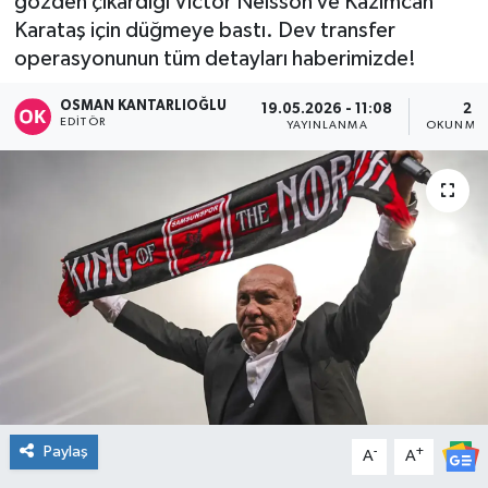
gözden çıkardığı Victor Nelsson ve Kazımcan
Karataş için düğmeye bastı. Dev transfer
DÜNYA
operasyonunun tüm detayları haberimizde!
Dursunbey
OSMAN KANTARLIOĞLU
19.05.2026 - 11:08
2 D
EDITÖR
YAYINLANMA
OKUNMA 
Edremit
EĞİTİM
EKONOMİ
Erdek
Gömeç
Gönen
Paylaş
-
+
A
A
Havran