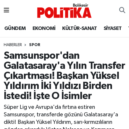
ASTROLOJİ
Balıkesir Nöbetçi Eczaneler
GÜNDEM
EKONOMİ
KÜLTÜR-SANAT
SİYASET
Ayvalık
Balıkesir Hava Durumu
HABERLER
SPOR
Balya
Balıkesir Namaz Vakitleri
Samsunspor'dan
Galatasaray'a Yılın Transfer
Bandırma
Balıkesir Trafik Yoğunluk Haritası
Çıkartması! Başkan Yüksel
Bigadiç
Süper Lig Puan Durumu ve Fikstür
Yıldırım İki Yıldızı Birden
İstedi! İşte O İsimler
BİYOGRAFİLER
Tüm Manşetler
Süper Lig ve Avrupa'da fırtına estiren
Burhaniye
Son Dakika Haberleri
Samsunspor, transferde gözünü Galatasaray'a
dikti! Başkan Yüksel Yıldırım, sarı-kırmızılıların
ÇEVRE
Haber Arşivi