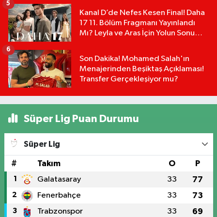
5
Kanal D’de Nefes Kesen Final! Daha
17 11. Bölüm Fragmanı Yayınlandı
Mı? Leyla ve Aras İçin Yolun Sonu
Mu?
6
Son Dakika! Mohamed Salah'ın
Menajerinden Beşiktaş Açıklaması!
Transfer Gerçekleşiyor mu?
Süper Lig Puan Durumu
Süper Lig
#
Takım
O
P
1
Galatasaray
33
77
2
Fenerbahçe
33
73
3
Trabzonspor
33
69