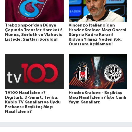
Trabzonspor’dan Dünya
Vincenzo Italiano’dan
Çapında Transfer Harekatı!
Hradec Kralove Maçı Öncesi
Nunez, Sørloth ve Vlahovic
Sürpriz Kadro Kararı!
Listede: Şartları Soruldu!
Rıdvan Yılmaz Neden Yok,
Ouattara Açıklaması!
TV100 Nasıl İzlenir?
Hradec Kralove - Beşiktaş
Digiturk, D-Smart, Tivibu,
Maçı Nasıl İzlenir? İşte Canlı
Kablo TV Kanalları ve Uydu
Yayın Kanalları:
Frekansı: Beşiktaş Maçı
Nasıl İzlenir?