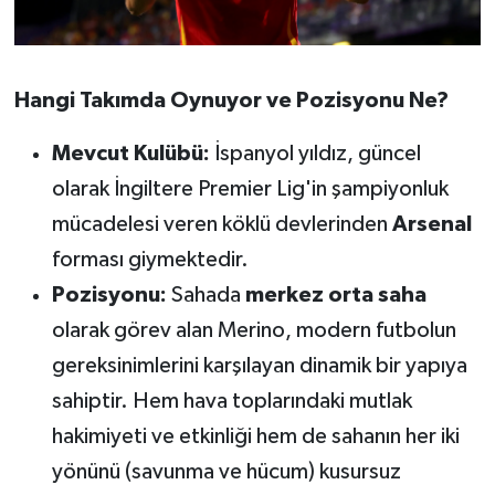
Susurluk
TARİHTE BUGÜN
Hangi Takımda Oynuyor ve Pozisyonu Ne?
TEKNOLOJİ
Mevcut Kulübü:
İspanyol yıldız, güncel
olarak İngiltere Premier Lig'in şampiyonluk
Trend
mücadelesi veren köklü devlerinden
Arsenal
TÜRKİYE
forması giymektedir.
Pozisyonu:
Sahada
merkez orta saha
VİZYONDAKİLER
olarak görev alan Merino, modern futbolun
YAŞAM
gereksinimlerini karşılayan dinamik bir yapıya
sahiptir. Hem hava toplarındaki mutlak
hakimiyeti ve etkinliği hem de sahanın her iki
yönünü (savunma ve hücum) kusursuz