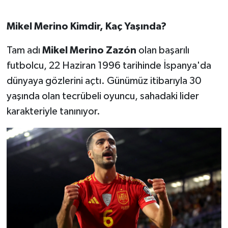
OTOMOTİV
Mikel Merino Kimdir, Kaç Yaşında?
Resmi İlanlar
Tam adı
Mikel Merino Zazón
olan başarılı
SAĞLIK
futbolcu, 22 Haziran 1996 tarihinde İspanya'da
dünyaya gözlerini açtı. Günümüz itibarıyla 30
Savaştepe
yaşında olan tecrübeli oyuncu, sahadaki lider
SEYAHAT
karakteriyle tanınıyor.
SİYASET
Sındırgı
SPOR
SÜRMANŞET