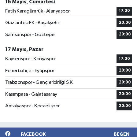
16 Mayıs, Cumartesi
Fatih Karagümrük - Alanyaspor
17:00
Gaziantep FK - Başakşehir
20:00
Samsunspor - Göztepe
20:00
17 Mayıs, Pazar
Kayserispor - Konyaspor
17:00
Fenerbahçe - Eyüpspor
20:00
Trabzonspor - Gençlerbirliği S.K.
20:00
Kasımpaşa - Galatasaray
20:00
Antalyaspor - Kocaelispor
20:00
FACEBOOK
BEĞEN