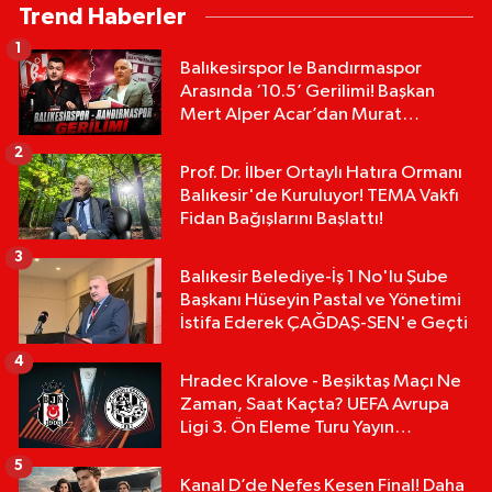
Trend Haberler
1
Balıkesirspor le Bandırmaspor
Arasında ‘10.5’ Gerilimi! Başkan
Mert Alper Acar’dan Murat
Karakoyun'a Sert Tepki!
2
Prof. Dr. İlber Ortaylı Hatıra Ormanı
Balıkesir'de Kuruluyor! TEMA Vakfı
Fidan Bağışlarını Başlattı!
3
Balıkesir Belediye-İş 1 No'lu Şube
Başkanı Hüseyin Pastal ve Yönetimi
İstifa Ederek ÇAĞDAŞ-SEN'e Geçti
4
Hradec Kralove - Beşiktaş Maçı Ne
Zaman, Saat Kaçta? UEFA Avrupa
Ligi 3. Ön Eleme Turu Yayın
Detayları!
5
Kanal D’de Nefes Kesen Final! Daha