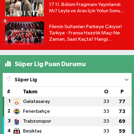
17 11. Bölüm Fragmanı Yayınlandı
Mı? Leyla ve Aras İçin Yolun Sonu
Mu?
6
Filenin Sultanları Parkeye Çıkıyor!
Türkiye - Fransa Hazırlık Maçı Ne
Zaman, Saat Kaçta? Hangi
Kanalda?
Süper Lig Puan Durumu
Süper Lig
#
Takım
O
P
1
Galatasaray
33
77
2
Fenerbahçe
33
73
3
Trabzonspor
33
69
4
Beşiktaş
33
59