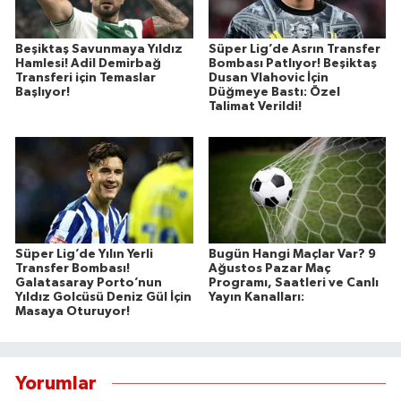
Beşiktaş Savunmaya Yıldız
Süper Lig’de Asrın Transfer
Hamlesi! Adil Demirbağ
Bombası Patlıyor! Beşiktaş
Transferi için Temaslar
Dusan Vlahovic İçin
Başlıyor!
Düğmeye Bastı: Özel
Talimat Verildi!
Süper Lig’de Yılın Yerli
Bugün Hangi Maçlar Var? 9
Transfer Bombası!
Ağustos Pazar Maç
Galatasaray Porto’nun
Programı, Saatleri ve Canlı
Yıldız Golcüsü Deniz Gül İçin
Yayın Kanalları:
Masaya Oturuyor!
Yorumlar