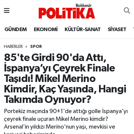
ASTROLOJİ
Balıkesir Nöbetçi Eczaneler
GÜNDEM
EKONOMİ
KÜLTÜR-SANAT
SİYASET
Ayvalık
Balıkesir Hava Durumu
HABERLER
SPOR
Balya
Balıkesir Namaz Vakitleri
85'te Girdi 90'da Attı,
İspanya’yı Çeyrek Finale
Bandırma
Balıkesir Trafik Yoğunluk Haritası
Taşıdı! Mikel Merino
Bigadiç
Süper Lig Puan Durumu ve Fikstür
Kimdir, Kaç Yaşında, Hangi
Takımda Oynuyor?
BİYOGRAFİLER
Tüm Manşetler
Portekiz maçında 90+1'de attığı golle İspanya'yı
Burhaniye
Son Dakika Haberleri
çeyrek finale uçuran Mikel Merino kimdir?
Arsenal'in yıldızı Merino'nun yaşı, mevkisi ve
ÇEVRE
Haber Arşivi