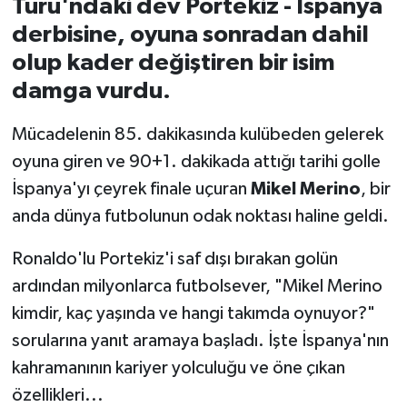
Turu'ndaki dev Portekiz - İspanya
derbisine, oyuna sonradan dahil
İvrindi
olup kader değiştiren bir isim
damga vurdu.
KENT GÜNDEMİ
Mücadelenin 85. dakikasında kulübeden gelerek
Kepsut
oyuna giren ve 90+1. dakikada attığı tarihi golle
KÜLTÜR-SANAT
İspanya'yı çeyrek finale uçuran
Mikel Merino
, bir
anda dünya futbolunun odak noktası haline geldi.
MAGAZİN
Ronaldo'lu Portekiz'i saf dışı bırakan golün
MANŞET
ardından milyonlarca futbolsever, "Mikel Merino
kimdir, kaç yaşında ve hangi takımda oynuyor?"
Manyas
sorularına yanıt aramaya başladı. İşte İspanya'nın
OLAY
kahramanının kariyer yolculuğu ve öne çıkan
özellikleri...