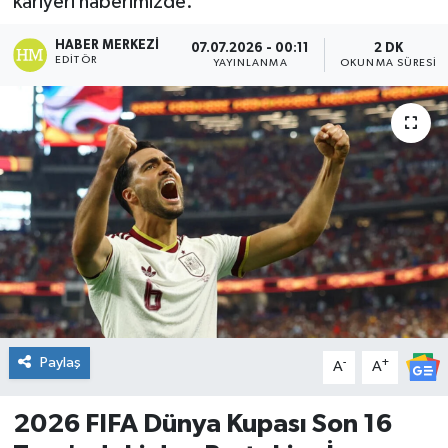
kariyeri haberimizde.
DÜNYA
HABER MERKEZI
07.07.2026 - 00:11
2 DK
EDITÖR
YAYINLANMA
OKUNMA SÜRESI
Dursunbey
Edremit
EĞİTİM
EKONOMİ
Erdek
Gömeç
Paylaş
-
+
A
A
Gönen
2026 FIFA Dünya Kupası Son 16
Havran