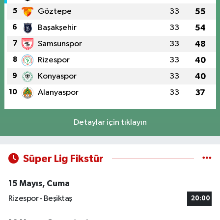
5
Göztepe
33
55
6
Başakşehir
33
54
7
Samsunspor
33
48
8
Rizespor
33
40
9
Konyaspor
33
40
10
Alanyaspor
33
37
Detaylar için tıklayın
Süper Lig Fikstür
15 Mayıs, Cuma
Rizespor - Beşiktaş
20:00