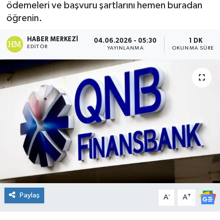
ödemeleri ve başvuru şartlarını hemen buradan
DÜNYA
öğrenin.
HABER MERKEZI
04.06.2026 - 05:30
1 DK
Dursunbey
EDITÖR
YAYINLANMA
OKUNMA SÜRESI
Edremit
EĞİTİM
EKONOMİ
Erdek
Gömeç
Gönen
Paylaş
-
+
A
A
Havran