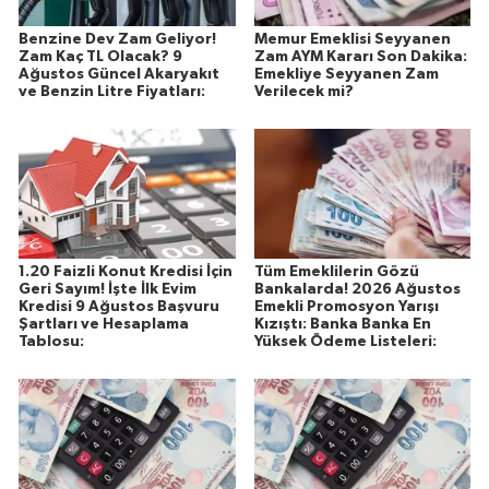
Benzine Dev Zam Geliyor!
Memur Emeklisi Seyyanen
Zam Kaç TL Olacak? 9
Zam AYM Kararı Son Dakika:
Ağustos Güncel Akaryakıt
Emekliye Seyyanen Zam
ve Benzin Litre Fiyatları:
Verilecek mi?
1.20 Faizli Konut Kredisi İçin
Tüm Emeklilerin Gözü
Geri Sayım! İşte İlk Evim
Bankalarda! 2026 Ağustos
Kredisi 9 Ağustos Başvuru
Emekli Promosyon Yarışı
Şartları ve Hesaplama
Kızıştı: Banka Banka En
Tablosu:
Yüksek Ödeme Listeleri: