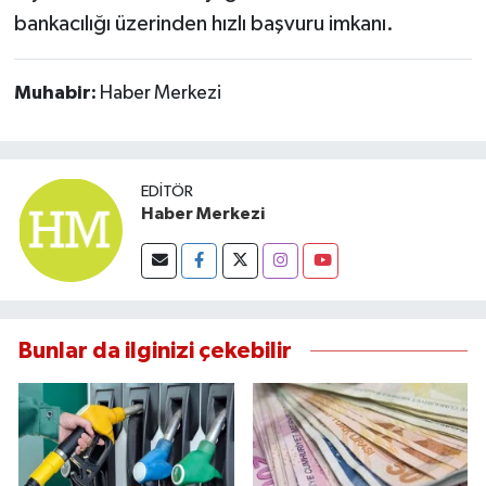
Susurluk
bankacılığı üzerinden hızlı başvuru imkanı.
TARİHTE BUGÜN
Muhabir:
Haber Merkezi
TEKNOLOJİ
Trend
EDITÖR
Haber Merkezi
TÜRKİYE
VİZYONDAKİLER
Bunlar da ilginizi çekebilir
YAŞAM