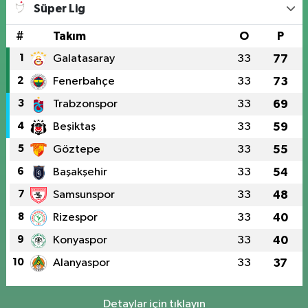
Süper Lig
#
Takım
O
P
1
Galatasaray
33
77
2
Fenerbahçe
33
73
3
Trabzonspor
33
69
4
Beşiktaş
33
59
5
Göztepe
33
55
6
Başakşehir
33
54
7
Samsunspor
33
48
8
Rizespor
33
40
9
Konyaspor
33
40
10
Alanyaspor
33
37
Detaylar için tıklayın