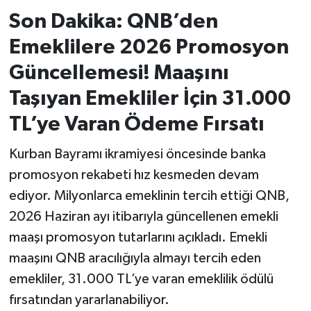
Son Dakika: QNB’den
İvrindi
Emeklilere 2026 Promosyon
KENT GÜNDEMİ
Güncellemesi! Maaşını
Taşıyan Emekliler İçin 31.000
Kepsut
TL’ye Varan Ödeme Fırsatı
KÜLTÜR-SANAT
Kurban Bayramı ikramiyesi öncesinde banka
promosyon rekabeti hız kesmeden devam
MAGAZİN
ediyor. Milyonlarca emeklinin tercih ettiği QNB,
MANŞET
2026 Haziran ayı itibarıyla güncellenen emekli
maaşı promosyon tutarlarını açıkladı. Emekli
Manyas
maaşını QNB aracılığıyla almayı tercih eden
emekliler, 31.000 TL’ye varan emeklilik ödülü
OLAY
fırsatından yararlanabiliyor.