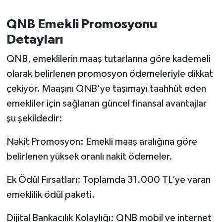
OTOMOTİV
QNB Emekli Promosyonu
Resmi İlanlar
Detayları
SAĞLIK
QNB, emeklilerin maaş tutarlarına göre kademeli
olarak belirlenen promosyon ödemeleriyle dikkat
Savaştepe
çekiyor. Maaşını QNB'ye taşımayı taahhüt eden
emekliler için sağlanan güncel finansal avantajlar
SEYAHAT
şu şekildedir:
SİYASET
Nakit Promosyon: Emekli maaş aralığına göre
Sındırgı
belirlenen yüksek oranlı nakit ödemeler.
Ek Ödül Fırsatları: Toplamda 31.000 TL’ye varan
SPOR
emeklilik ödül paketi.
SÜRMANŞET
Dijital Bankacılık Kolaylığı: QNB mobil ve internet