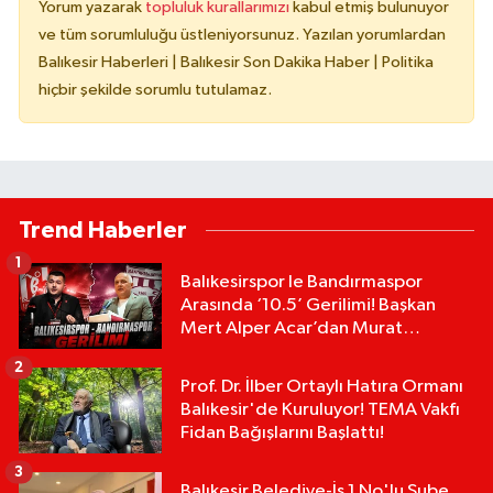
Yorum yazarak
topluluk kurallarımızı
kabul etmiş bulunuyor
ve tüm sorumluluğu üstleniyorsunuz. Yazılan yorumlardan
Balıkesir Haberleri | Balıkesir Son Dakika Haber | Politika
hiçbir şekilde sorumlu tutulamaz.
Trend Haberler
1
Balıkesirspor le Bandırmaspor
Arasında ‘10.5’ Gerilimi! Başkan
Mert Alper Acar’dan Murat
Karakoyun'a Sert Tepki!
2
Prof. Dr. İlber Ortaylı Hatıra Ormanı
Balıkesir'de Kuruluyor! TEMA Vakfı
Fidan Bağışlarını Başlattı!
3
Balıkesir Belediye-İş 1 No'lu Şube