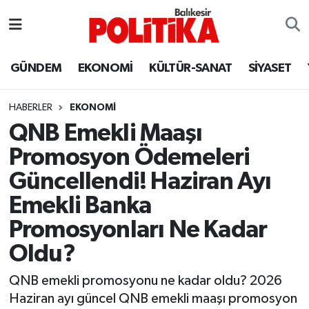
ASTROLOJİ
Balıkesir Nöbetçi Eczaneler
GÜNDEM
EKONOMİ
KÜLTÜR-SANAT
SİYASET
Ayvalık
Balıkesir Hava Durumu
HABERLER
EKONOMİ
Balya
Balıkesir Namaz Vakitleri
QNB Emekli Maaşı
Promosyon Ödemeleri
Bandırma
Balıkesir Trafik Yoğunluk Haritası
Güncellendi! Haziran Ayı
Bigadiç
Süper Lig Puan Durumu ve Fikstür
Emekli Banka
Promosyonları Ne Kadar
BİYOGRAFİLER
Tüm Manşetler
Oldu?
Burhaniye
Son Dakika Haberleri
QNB emekli promosyonu ne kadar oldu? 2026
Haziran ayı güncel QNB emekli maaşı promosyon
ÇEVRE
Haber Arşivi