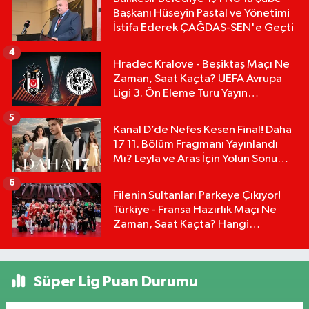
Başkanı Hüseyin Pastal ve Yönetimi
İstifa Ederek ÇAĞDAŞ-SEN'e Geçti
4
Hradec Kralove - Beşiktaş Maçı Ne
Zaman, Saat Kaçta? UEFA Avrupa
Ligi 3. Ön Eleme Turu Yayın
Detayları!
5
Kanal D’de Nefes Kesen Final! Daha
17 11. Bölüm Fragmanı Yayınlandı
Mı? Leyla ve Aras İçin Yolun Sonu
Mu?
6
Filenin Sultanları Parkeye Çıkıyor!
Türkiye - Fransa Hazırlık Maçı Ne
Zaman, Saat Kaçta? Hangi
Kanalda?
Süper Lig Puan Durumu