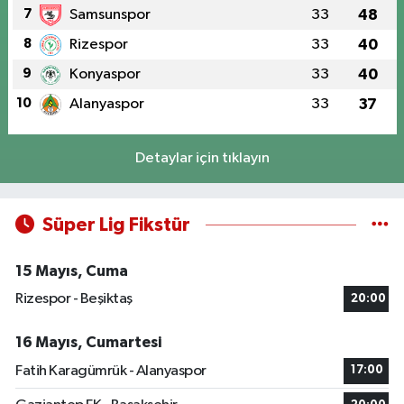
7
Samsunspor
33
48
8
Rizespor
33
40
9
Konyaspor
33
40
10
Alanyaspor
33
37
Detaylar için tıklayın
Süper Lig Fikstür
15 Mayıs, Cuma
Rizespor - Beşiktaş
20:00
16 Mayıs, Cumartesi
Fatih Karagümrük - Alanyaspor
17:00