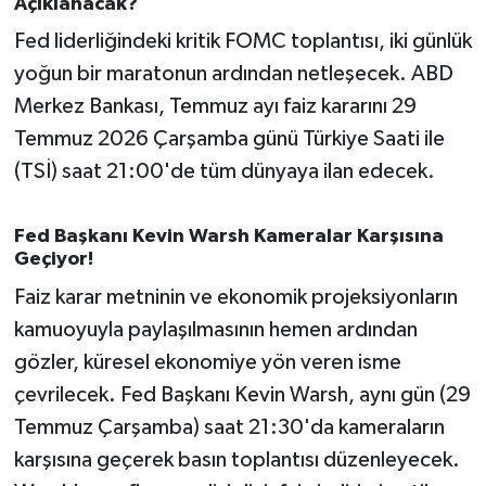
Açıklanacak?
OTOMOTİV
Fed liderliğindeki kritik FOMC toplantısı, iki günlük
Resmi İlanlar
yoğun bir maratonun ardından netleşecek. ABD
Merkez Bankası, Temmuz ayı faiz kararını 29
SAĞLIK
Temmuz 2026 Çarşamba günü Türkiye Saati ile
(TSİ) saat 21:00'de tüm dünyaya ilan edecek.
Savaştepe
SEYAHAT
Fed Başkanı Kevin Warsh Kameralar Karşısına
Geçiyor!
SİYASET
Faiz karar metninin ve ekonomik projeksiyonların
kamuoyuyla paylaşılmasının hemen ardından
Sındırgı
gözler, küresel ekonomiye yön veren isme
çevrilecek. Fed Başkanı Kevin Warsh, aynı gün (29
SPOR
Temmuz Çarşamba) saat 21:30'da kameraların
SÜRMANŞET
karşısına geçerek basın toplantısı düzenleyecek.