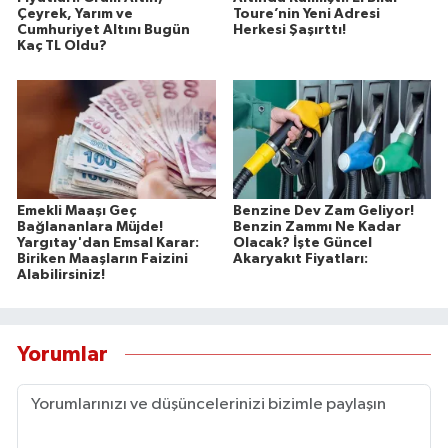
Çeyrek, Yarım ve
Toure’nin Yeni Adresi
Cumhuriyet Altını Bugün
Herkesi Şaşırttı!
Kaç TL Oldu?
Emekli Maaşı Geç
Benzine Dev Zam Geliyor!
Bağlananlara Müjde!
Benzin Zammı Ne Kadar
Yargıtay'dan Emsal Karar:
Olacak? İşte Güncel
Biriken Maaşların Faizini
Akaryakıt Fiyatları:
Alabilirsiniz!
Yorumlar