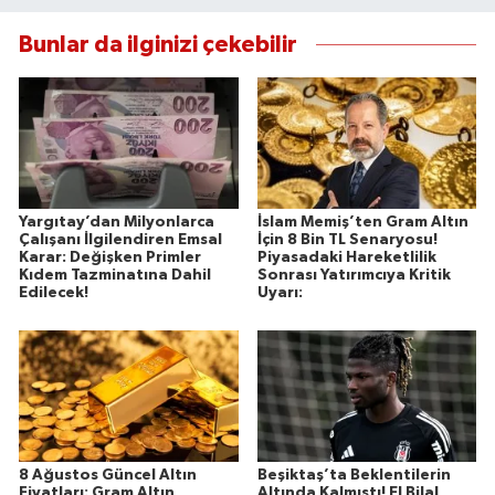
Bunlar da ilginizi çekebilir
Yargıtay’dan Milyonlarca
İslam Memiş’ten Gram Altın
Çalışanı İlgilendiren Emsal
İçin 8 Bin TL Senaryosu!
Karar: Değişken Primler
Piyasadaki Hareketlilik
Kıdem Tazminatına Dahil
Sonrası Yatırımcıya Kritik
Edilecek!
Uyarı:
8 Ağustos Güncel Altın
Beşiktaş’ta Beklentilerin
Fiyatları: Gram Altın,
Altında Kalmıştı! El Bilal