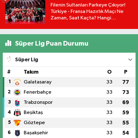
Filenin Sultanları Parkeye Çıkıyor!
Türkiye - Fransa Hazırlık Maçı Ne
Zaman, Saat Kaçta? Hangi
Kanalda?
Süper Lig Puan Durumu
Süper Lig
#
Takım
O
P
1
Galatasaray
33
77
2
Fenerbahçe
33
73
3
Trabzonspor
33
69
4
Beşiktaş
33
59
5
Göztepe
33
55
6
Başakşehir
33
54