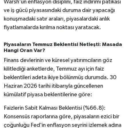
Warsh'un enflasyon disiplini, faiz indirimi patikası
Susurluk
ve iş gücü piyasasındaki duruma dair yapacağı
konuşmadaki satır araları, piyasalardaki anlık
TARİHTE BUGÜN
fiyatlamalarda kırılma noktası yaratacak.
TEKNOLOJİ
Piyasaların Temmuz Beklentisi Netleşti: Masada
Trend
Hangi Oran Var?
Finans devlerinin ve küresel yatırımcıların göz
TÜRKİYE
kilitlediği anketlerde, Temmuz ayı için faiz
beklentileri adeta ikiye bölünmüş durumda. 30
VİZYONDAKİLER
Haziran 2026 tarihi itibarıyla güncellenen
YAŞAM
kümülatif piyasa beklentilerine göre:
Faizlerin Sabit Kalması Beklentisi (%66.8):
Konsensüs raporlarına göre, piyasaların ezici bir
çoğunluğu Fed'in enflasyon seyrini izlemek adına