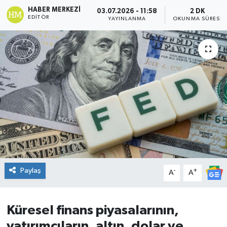
HABER MERKEZI
03.07.2026 - 11:58
2 DK
DÜNYA
EDITÖR
YAYINLANMA
OKUNMA SÜRESI
Dursunbey
Edremit
EĞİTİM
EKONOMİ
Erdek
Paylaş
-
+
Gömeç
A
A
Gönen
Küresel finans piyasalarının,
yatırımcıların, altın, dolar ve
Havran