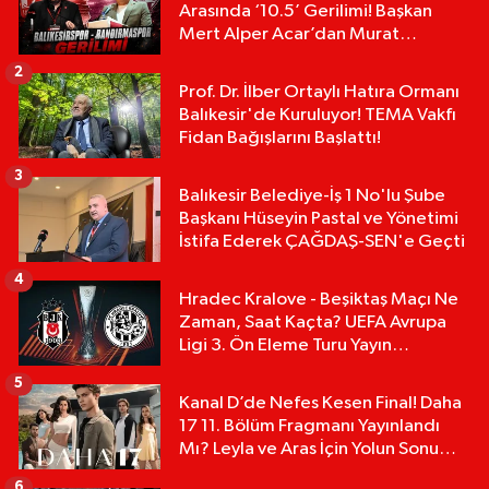
Arasında ‘10.5’ Gerilimi! Başkan
Mert Alper Acar’dan Murat
Karakoyun'a Sert Tepki!
2
Prof. Dr. İlber Ortaylı Hatıra Ormanı
Balıkesir'de Kuruluyor! TEMA Vakfı
Fidan Bağışlarını Başlattı!
3
Balıkesir Belediye-İş 1 No'lu Şube
Başkanı Hüseyin Pastal ve Yönetimi
İstifa Ederek ÇAĞDAŞ-SEN'e Geçti
4
Hradec Kralove - Beşiktaş Maçı Ne
Zaman, Saat Kaçta? UEFA Avrupa
Ligi 3. Ön Eleme Turu Yayın
Detayları!
5
Kanal D’de Nefes Kesen Final! Daha
17 11. Bölüm Fragmanı Yayınlandı
Mı? Leyla ve Aras İçin Yolun Sonu
Mu?
6