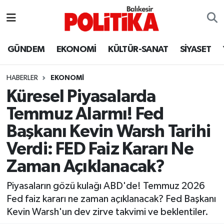
ASTROLOJİ
Balıkesir Nöbetçi Eczaneler
GÜNDEM
EKONOMİ
KÜLTÜR-SANAT
SİYASET
Ayvalık
Balıkesir Hava Durumu
HABERLER
EKONOMİ
Balya
Balıkesir Namaz Vakitleri
Küresel Piyasalarda
Temmuz Alarmı! Fed
Bandırma
Balıkesir Trafik Yoğunluk Haritası
Başkanı Kevin Warsh Tarihi
Bigadiç
Süper Lig Puan Durumu ve Fikstür
Verdi: FED Faiz Kararı Ne
Zaman Açıklanacak?
BİYOGRAFİLER
Tüm Manşetler
Piyasaların gözü kulağı ABD'de! Temmuz 2026
Burhaniye
Son Dakika Haberleri
Fed faiz kararı ne zaman açıklanacak? Fed Başkanı
Kevin Warsh'un dev zirve takvimi ve beklentiler.
ÇEVRE
Haber Arşivi