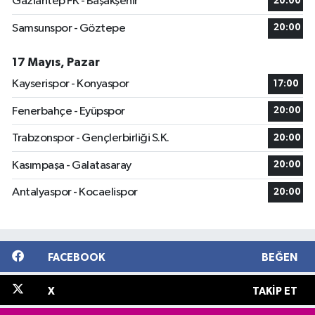
Gaziantep FK - Başakşehir
20:00
Samsunspor - Göztepe
20:00
17 Mayıs, Pazar
Kayserispor - Konyaspor
17:00
Fenerbahçe - Eyüpspor
20:00
Trabzonspor - Gençlerbirliği S.K.
20:00
Kasımpaşa - Galatasaray
20:00
Antalyaspor - Kocaelispor
20:00
FACEBOOK
BEĞEN
X
TAKIP ET