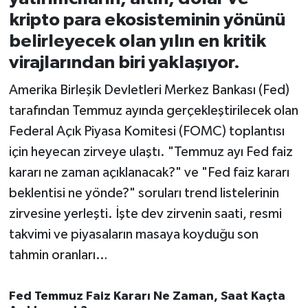
kripto para ekosisteminin yönünü
İvrindi
belirleyecek olan yılın en kritik
virajlarından biri yaklaşıyor.
KENT GÜNDEMİ
Amerika Birleşik Devletleri Merkez Bankası (Fed)
Kepsut
tarafından Temmuz ayında gerçekleştirilecek olan
Federal Açık Piyasa Komitesi (FOMC) toplantısı
KÜLTÜR-SANAT
için heyecan zirveye ulaştı. "Temmuz ayı Fed faiz
kararı ne zaman açıklanacak?" ve "Fed faiz kararı
MAGAZİN
beklentisi ne yönde?" soruları trend listelerinin
MANŞET
zirvesine yerleşti. İşte dev zirvenin saati, resmi
takvimi ve piyasaların masaya koyduğu son
Manyas
tahmin oranları…
OLAY
Fed Temmuz Faiz Kararı Ne Zaman, Saat Kaçta