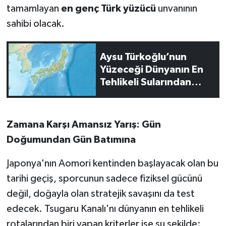
OTOMOTİV
tamamlayan
en genç Türk yüzücü
unvanının
sahibi olacak.
Resmi İlanlar
SAĞLIK
Aysu Türkoğlu’nun
Yüzeceği Dünyanın En
Savaştepe
Tehlikeli Sularından
Tsugaru Kanalı Nerede?
SEYAHAT
Tsugaru Kanalı Kaç
Kilometre?
Zamana Karşı Amansız Yarış: Gün
SİYASET
Doğumundan Gün Batımına
Sındırgı
Japonya'nın Aomori kentinden başlayacak olan bu
tarihi geçiş, sporcunun sadece fiziksel gücünü
SPOR
değil, doğayla olan stratejik savaşını da test
edecek. Tsugaru Kanalı'nı dünyanın en tehlikeli
SÜRMANŞET
rotalarından biri yapan kriterler ise şu şekilde: