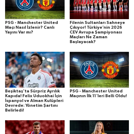
PSG - Manchester United
Filenin Sultanları Sahneye
Maçı Nasıl İzlenir? Canlı
Çıkıyor! Türkiye’nin 2026
Yayını Var mı?
CEV Avrupa Şampiyonası
Maçları Ne Zaman
Başlayacak?
Beşiktaş’ta Sürpriz Ayrılık
PSG - Manchester United
Kapıda! Felix Uduokhai İçin
Maçının İlk 11'leri Belli Oldu!
İspanyol ve Alman Kulüpleri
Devrede: Yönetim Şartını
Belirledi!