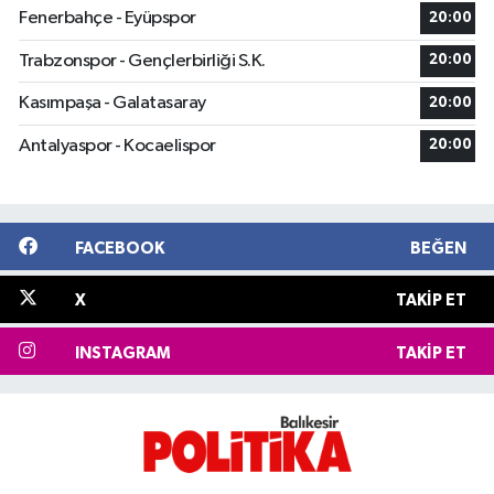
Fenerbahçe - Eyüpspor
20:00
Trabzonspor - Gençlerbirliği S.K.
20:00
Kasımpaşa - Galatasaray
20:00
Antalyaspor - Kocaelispor
20:00
FACEBOOK
BEĞEN
X
TAKIP ET
INSTAGRAM
TAKIP ET