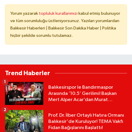
Yorum yazarak
topluluk kurallarımızı
kabul etmiş bulunuyor
ve tüm sorumluluğu üstleniyorsunuz. Yazılan yorumlardan
Balıkesir Haberleri | Balıkesir Son Dakika Haber | Politika
hiçbir şekilde sorumlu tutulamaz.
Trend Haberler
1
Balıkesirspor le Bandırmaspor
Arasında ‘10.5’ Gerilimi! Başkan
Mert Alper Acar’dan Murat
Karakoyun'a Sert Tepki!
2
Prof. Dr. İlber Ortaylı Hatıra Ormanı
Balıkesir'de Kuruluyor! TEMA Vakfı
Fidan Bağışlarını Başlattı!