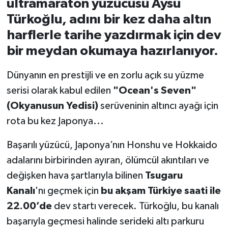
ultramaraton yüzücüsü Aysu
Türkoğlu, adını bir kez daha altın
İvrindi
harflerle tarihe yazdırmak için dev
bir meydan okumaya hazırlanıyor.
KENT GÜNDEMİ
Dünyanın en prestijli ve en zorlu açık su yüzme
Kepsut
serisi olarak kabul edilen
"Ocean's Seven"
KÜLTÜR-SANAT
(Okyanusun Yedisi)
serüveninin altıncı ayağı için
rota bu kez Japonya...
MAGAZİN
Başarılı yüzücü, Japonya’nın Honshu ve Hokkaido
MANŞET
adalarını birbirinden ayıran, ölümcül akıntıları ve
değişken hava şartlarıyla bilinen
Tsugaru
Manyas
Kanalı
'nı geçmek için
bu akşam Türkiye saati ile
OLAY
22.00’de
dev startı verecek. Türkoğlu, bu kanalı
başarıyla geçmesi halinde serideki altı parkuru