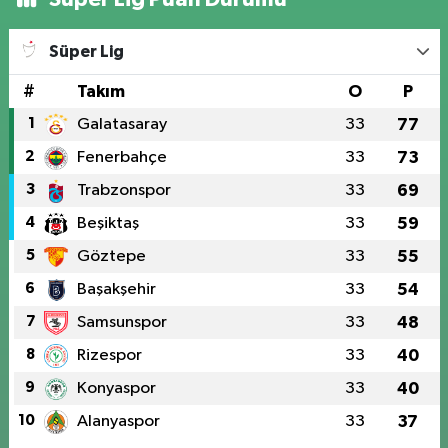
Süper Lig
#
Takım
O
P
1
Galatasaray
33
77
2
Fenerbahçe
33
73
3
Trabzonspor
33
69
4
Beşiktaş
33
59
5
Göztepe
33
55
6
Başakşehir
33
54
7
Samsunspor
33
48
8
Rizespor
33
40
9
Konyaspor
33
40
10
Alanyaspor
33
37