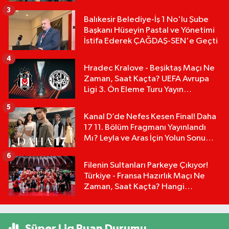
3
Balıkesir Belediye-İş 1 No'lu Şube
Başkanı Hüseyin Pastal ve Yönetimi
İstifa Ederek ÇAĞDAŞ-SEN'e Geçti
4
Hradec Kralove - Beşiktaş Maçı Ne
Zaman, Saat Kaçta? UEFA Avrupa
Ligi 3. Ön Eleme Turu Yayın
Detayları!
5
Kanal D’de Nefes Kesen Final! Daha
17 11. Bölüm Fragmanı Yayınlandı
Mı? Leyla ve Aras İçin Yolun Sonu
Mu?
6
Filenin Sultanları Parkeye Çıkıyor!
Türkiye - Fransa Hazırlık Maçı Ne
Zaman, Saat Kaçta? Hangi
Kanalda?
Süper Lig Puan Durumu