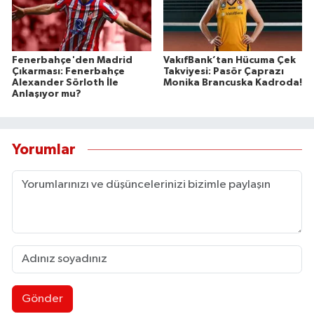
Fenerbahçe'den Madrid
VakıfBank’tan Hücuma Çek
Çıkarması: Fenerbahçe
Takviyesi: Pasör Çaprazı
Alexander Sörloth İle
Monika Brancuska Kadroda!
Anlaşıyor mu?
Yorumlar
Gönder