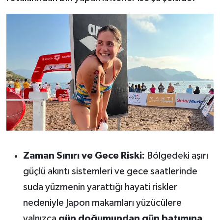
Susurluk
TARİHTE BUGÜN
TEKNOLOJİ
Trend
TÜRKİYE
VİZYONDAKİLER
Zaman Sınırı ve Gece Riski:
Bölgedeki aşırı
YAŞAM
güçlü akıntı sistemleri ve gece saatlerinde
suda yüzmenin yarattığı hayati riskler
nedeniyle Japon makamları yüzücülere
yalnızca
gün doğumundan gün batımına