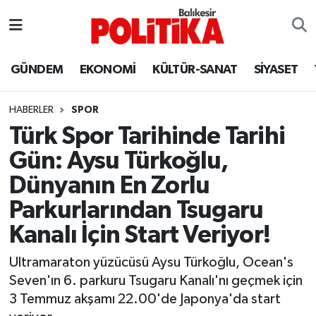
ASTROLOJİ
Balıkesir Nöbetçi Eczaneler
GÜNDEM
EKONOMİ
KÜLTÜR-SANAT
SİYASET
Ayvalık
Balıkesir Hava Durumu
HABERLER
SPOR
Balya
Balıkesir Namaz Vakitleri
Türk Spor Tarihinde Tarihi
Gün: Aysu Türkoğlu,
Bandırma
Balıkesir Trafik Yoğunluk Haritası
Dünyanın En Zorlu
Bigadiç
Süper Lig Puan Durumu ve Fikstür
Parkurlarından Tsugaru
Kanalı İçin Start Veriyor!
BİYOGRAFİLER
Tüm Manşetler
Ultramaraton yüzücüsü Aysu Türkoğlu, Ocean's
Burhaniye
Son Dakika Haberleri
Seven'ın 6. parkuru Tsugaru Kanalı'nı geçmek için
3 Temmuz akşamı 22.00'de Japonya'da start
ÇEVRE
Haber Arşivi