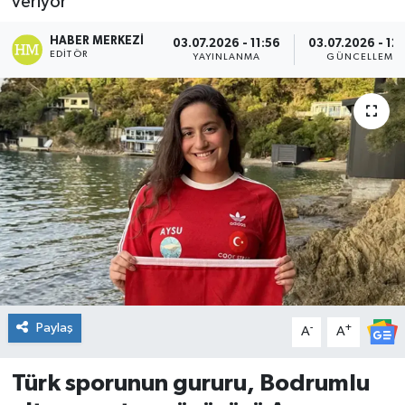
veriyor
DÜNYA
HABER MERKEZI
03.07.2026 - 11:56
03.07.2026 - 12
EDITÖR
YAYINLANMA
GÜNCELLEME
Dursunbey
Edremit
EĞİTİM
EKONOMİ
Erdek
Gömeç
Paylaş
-
+
A
A
Gönen
Türk sporunun gururu, Bodrumlu
Havran