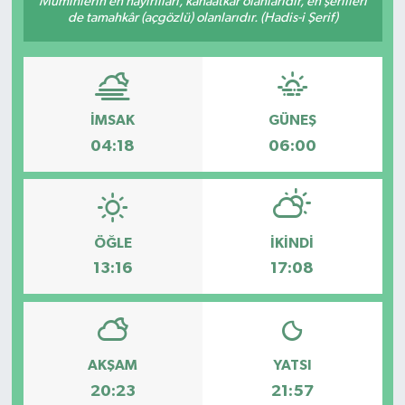
Müminlerin en hayırlıları, kanaatkâr olanlarıdır, en şerlileri
de tamahkâr (açgözlü) olanlarıdır. (Hadis-i Şerif)
DÜNYA
Dursunbey
İMSAK
GÜNEŞ
Edremit
04:18
06:00
EĞİTİM
EKONOMİ
ÖĞLE
İKINDI
Erdek
13:16
17:08
Gömeç
Gönen
AKŞAM
YATSI
20:23
21:57
Havran