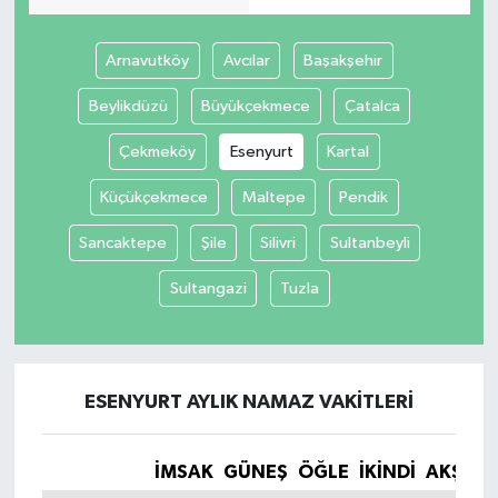
İvrindi
Arnavutköy
Avcılar
Başakşehir
Beylikdüzü
Büyükçekmece
Çatalca
KENT GÜNDEMİ
Çekmeköy
Esenyurt
Kartal
Kepsut
Küçükçekmece
Maltepe
Pendik
KÜLTÜR-SANAT
Sancaktepe
Şile
Silivri
Sultanbeyli
MAGAZİN
Sultangazi
Tuzla
MANŞET
Manyas
ESENYURT AYLIK NAMAZ VAKITLERI
OLAY
İMSAK
GÜNEŞ
ÖĞLE
İKINDI
AKŞAM