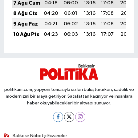
OTOMOTİV
7 Ağu Cum
04:18
06:00
13:16
17:08
20:23
8 Ağu Cts
04:20
06:01
13:16
17:08
20:21
Resmi İlanlar
9 Ağu Paz
04:21
06:02
13:16
17:08
20:20
SAĞLIK
10 Ağu Pts
04:23
06:03
13:16
17:07
20:19
Savaştepe
SEYAHAT
SİYASET
politikam.com, yepyeni temasıyla sizleri buluştururken, sadelik ve
Sındırgı
modernizmi bir araya getiriyor. Şatafattan kaçınıyor ve insanlara
haber okuyabilecekleri bir altyapı sunuyor.
SPOR
SÜRMANŞET
Balıkesir Nöbetçi Eczaneler