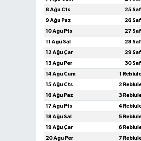
8 Ağu Cts
25 Sa
İvrindi
9 Ağu Paz
26 Sa
KENT GÜNDEMİ
10 Ağu Pts
27 Sa
11 Ağu Sal
28 Sa
Kepsut
12 Ağu Çar
29 Sa
KÜLTÜR-SANAT
13 Ağu Per
30 Sa
14 Ağu Cum
1 Rebiul
MAGAZİN
15 Ağu Cts
2 Rebiul
MANŞET
16 Ağu Paz
3 Rebiul
17 Ağu Pts
4 Rebiul
Manyas
18 Ağu Sal
5 Rebiul
OLAY
19 Ağu Çar
6 Rebiul
20 Ağu Per
7 Rebiul