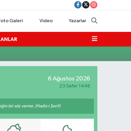
Foto Galeri
Video
Yazarlar
İLANLAR
6 Ağustos 2026
23 Safer 1448
n bir söz verme. (Hadis-i Şerif)