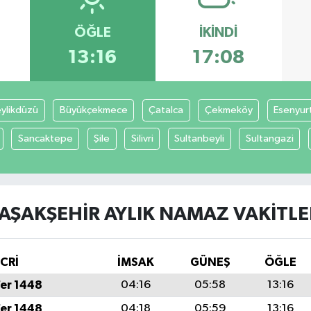
ÖĞLE
İKINDI
13:16
17:08
ylikdüzü
Büyükçekmece
Çatalca
Çekmeköy
Esenyur
Sancaktepe
Şile
Silivri
Sultanbeyli
Sultangazi
AŞAKŞEHIR AYLIK NAMAZ VAKITLE
İCRİ
İMSAK
GÜNEŞ
ÖĞLE
fer 1448
04:16
05:58
13:16
fer 1448
04:18
05:59
13:16