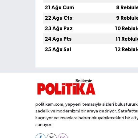
OTOMOTİV
21 Ağu Cum
8 Rebiul
Resmi İlanlar
22 Ağu Cts
9 Rebiul
23 Ağu Paz
10 Rebiu
SAĞLIK
24 Ağu Pts
11 Rebiu
Savaştepe
25 Ağu Sal
12 Rebiu
SEYAHAT
SİYASET
Sındırgı
politikam.com, yepyeni temasıyla sizleri buluşturur
sadelik ve modernizmi bir araya getiriyor. Şatafatta
SPOR
kaçınıyor ve insanlara haber okuyabilecekleri bir alt
sunuyor.
SÜRMANŞET