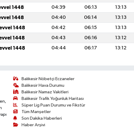
evvel 1448
04:39
06:13
13:13
evvel 1448
04:40
06:14
13:13
levvel 1448
04:42
06:15
13:13
levvel 1448
04:43
06:16
13:12
levvel 1448
04:44
06:17
13:12
Balıkesir Nöbetçi Eczaneler
Balıkesir Hava Durumu
Balıkesir Namaz Vakitleri
Balıkesir Trafik Yoğunluk Haritası
ken,
Süper Lig Puan Durumu ve Fikstür
n
Tüm Manşetler
yapı
Son Dakika Haberleri
Haber Arşivi