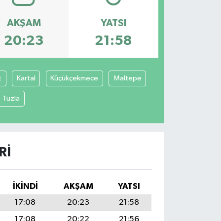
AKŞAM
YATSI
20:23
21:58
t
Kartal
Küçükçekmece
Maltepe
Tuzla
RI
İKINDI
AKŞAM
YATSI
17:08
20:23
21:58
17:08
20:22
21:56