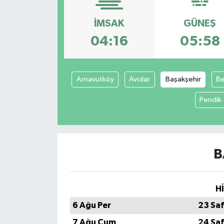
DÜNYA
İMSAK
GÜNEŞ
04:16
05:58
Dursunbey
Edremit
Arnavutköy
Avcılar
Başakşehir
Be
EĞİTİM
Pendik
EKONOMİ
Erdek
B
Gömeç
H
Gönen
6 Ağu Per
23 Sa
Havran
7 Ağu Cum
24 Sa