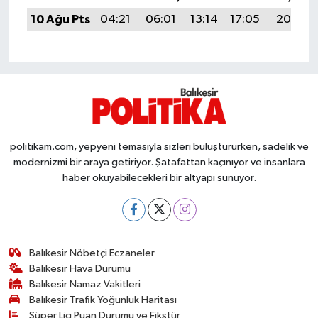
OTOMOTİV
10 Ağu Pts
04:21
06:01
13:14
17:05
20:17
Resmi İlanlar
SAĞLIK
Savaştepe
politikam.com, yepyeni temasıyla sizleri buluştururken, sadelik ve
SEYAHAT
modernizmi bir araya getiriyor. Şatafattan kaçınıyor ve insanlara
haber okuyabilecekleri bir altyapı sunuyor.
SİYASET
Sındırgı
Balıkesir Nöbetçi Eczaneler
SPOR
Balıkesir Hava Durumu
Balıkesir Namaz Vakitleri
SÜRMANŞET
Balıkesir Trafik Yoğunluk Haritası
Süper Lig Puan Durumu ve Fikstür