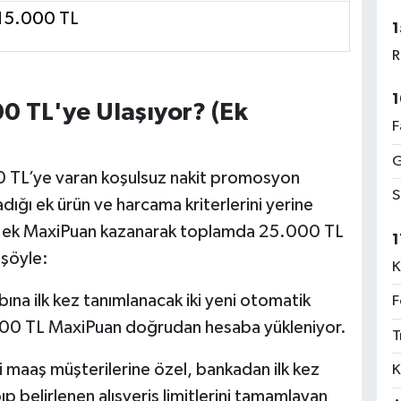
15.000 TL
1
R
1
0 TL'ye Ulaşıyor? (Ek
F
G
00 TL’ye varan koşulsuz nakit promosyon
S
adığı ek ürün ve harcama kriterlerini yerine
e ek MaxiPuan kazanarak toplamda 25.000 TL
1
 şöyle:
K
bına ilk kez tanımlanacak iki yeni otomatik
F
.000 TL MaxiPuan doğrudan hesaba yükleniyor.
T
li maaş müşterilerine özel, bankadan ilk kez
K
 belirlenen alışveriş limitlerini tamamlayan