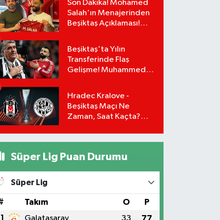
Son Dakika! Mohamed
Salah'ın Menajerinden
Beşiktaş Açıklaması!
Transfer Gerçekleşiyor
mu?
Beşiktaş'ta Yılın
Transferinde Flaş
Gelişme! Muhammed
Salah Masaya Geri
Dönüyor!
Hradec Kralove -
Beşiktaş Maçı Ne
Zaman, Saat Kaçta?
UEFA Avrupa Ligi 3. Ön
Eleme Turu Yayın
Detayları!
Süper Lig Puan Durumu
Süper Lig
#
Takım
O
P
1
Galatasaray
33
77