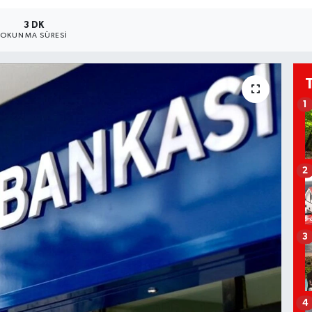
3 DK
OKUNMA SÜRESI
1
2
3
4