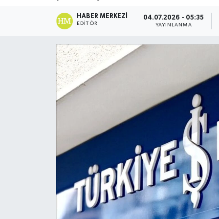
DÜNYA
HABER MERKEZI
04.07.2026 - 05:35
EDITÖR
YAYINLANMA
Dursunbey
Edremit
EĞİTİM
EKONOMİ
Erdek
Gömeç
Gönen
Havran