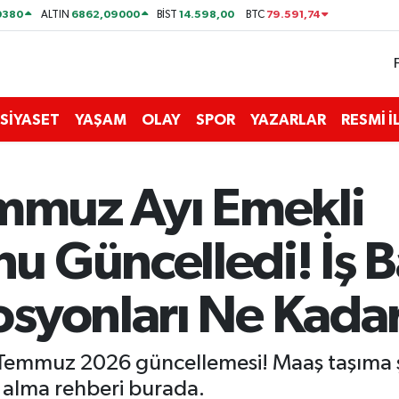
0380
6862,09000
14.598,00
79.591,74
ALTIN
BİST
BTC
SİYASET
YAŞAM
OLAY
SPOR
YAZARLAR
RESMİ 
emmuz Ayı Emekli
 Güncelledi! İş B
syonları Ne Kada
Temmuz 2026 güncellemesi! Maaş taşıma şar
alma rehberi burada.