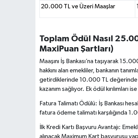
Susurluk
20.000 TL ve Üzeri Maaşlar
TARİHTE BUGÜN
TEKNOLOJİ
Toplam Ödül Nasıl 25.00
MaxiPuan Şartları)
Trend
Maaşını İş Bankası’na taşıyarak 15.0
TÜRKİYE
hakkını alan emekliler, bankanın tanıml
getirdiklerinde 10.000 TL değerind
VİZYONDAKİLER
kazanım sağlıyor. Ek ödül kırılımları ise
YAŞAM
Fatura Talimatı Ödülü: İş Bankası hesa
fatura ödeme talimatı karşılığında 1
İlk Kredi Kartı Başvuru Avantajı: Emek
alınacak Maximum Kart başvurusu yapıp