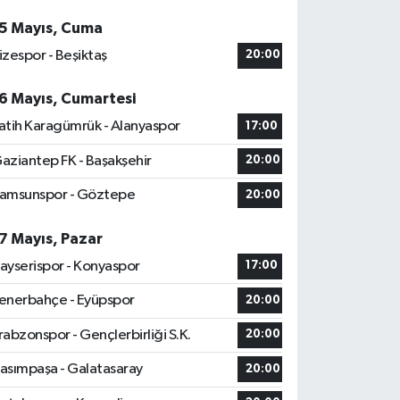
5 Mayıs, Cuma
izespor - Beşiktaş
20:00
6 Mayıs, Cumartesi
atih Karagümrük - Alanyaspor
17:00
aziantep FK - Başakşehir
20:00
amsunspor - Göztepe
20:00
7 Mayıs, Pazar
ayserispor - Konyaspor
17:00
enerbahçe - Eyüpspor
20:00
rabzonspor - Gençlerbirliği S.K.
20:00
asımpaşa - Galatasaray
20:00