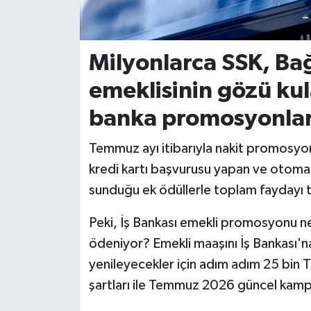
İvrindi
Milyonlarca SSK, Ba
KENT GÜNDEMİ
emeklisinin gözü k
Kepsut
banka promosyonla
KÜLTÜR-SANAT
Temmuz ayı itibarıyla nakit promosyon 
kredi kartı başvurusu yapan ve otomat
MAGAZİN
sunduğu ek ödüllerle toplam faydayı 
MANŞET
Peki, İş Bankası emekli promosyonu ne
ödeniyor? Emekli maaşını İş Bankası'n
Manyas
yenileyecekler için adım adım 25 bin T
OLAY
şartları ile Temmuz 2026 güncel kam