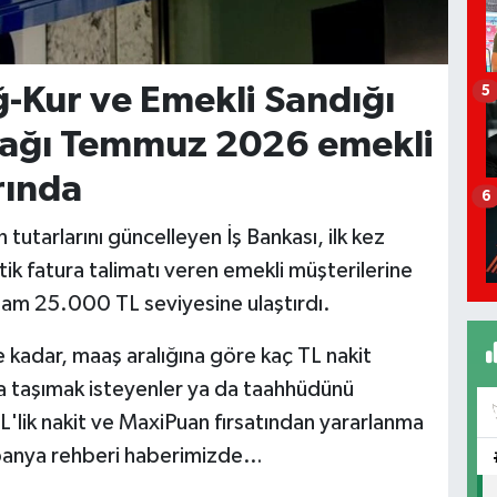
ğ-Kur ve Emekli Sandığı
5
ulağı Temmuz 2026 emekli
rında
6
tutarlarını güncelleyen İş Bankası, ilk kez
ik fatura talimatı veren emekli müşterilerine
tam 25.000 TL seviyesine ulaştırdı.
 kadar, maaş aralığına göre kaç TL nakit
a taşımak isteyenler ya da taahhüdünü
L'lik nakit ve MaxiPuan fırsatından yararlanma
panya rehberi haberimizde…