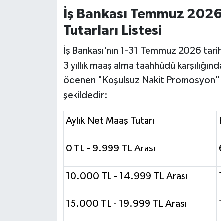
OTOMOTİV
İş Bankası Temmuz 2026
Tutarları Listesi
Resmi İlanlar
İş Bankası'nın 1-31 Temmuz 2026 tarih
SAĞLIK
3 yıllık maaş alma taahhüdü karşılığınd
Savaştepe
ödenen "Koşulsuz Nakit Promosyon" tu
şekildedir:
SEYAHAT
Aylık Net Maaş Tutarı
SİYASET
0 TL - 9.999 TL Arası
Sındırgı
10.000 TL - 14.999 TL Arası
SPOR
15.000 TL - 19.999 TL Arası
SÜRMANŞET