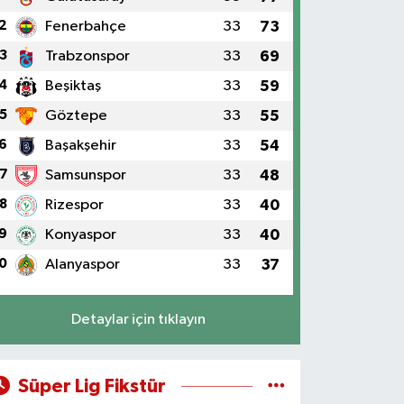
2
Fenerbahçe
33
73
3
Trabzonspor
33
69
4
Beşiktaş
33
59
5
Göztepe
33
55
6
Başakşehir
33
54
7
Samsunspor
33
48
8
Rizespor
33
40
9
Konyaspor
33
40
0
Alanyaspor
33
37
Detaylar için tıklayın
Süper Lig Fikstür