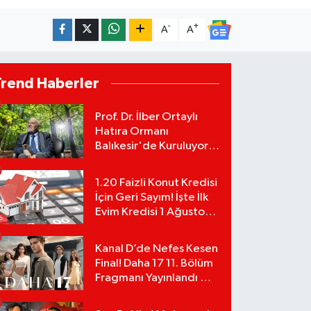
-
+
A
A
Trend Haberler
Prof. Dr. İlber Ortaylı
Hatıra Ormanı
Balıkesir'de Kuruluyor!
TEMA Vakfı Fidan
Bağışlarını Başlattı!
1.20 Faizli Konut Kredisi
İçin Geri Sayım! İşte İlk
Evim Kredisi 1 Ağustos
Başvuru Şartları ve
Hesaplama Tablosu:
Kanal D’de Nefes Kesen
Final! Daha 17 11. Bölüm
Fragmanı Yayınlandı Mı?
Leyla ve Aras İçin Yolun
Sonu Mu?