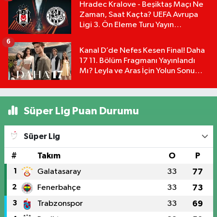
Hradec Kralove - Beşiktaş Maçı Ne
Zaman, Saat Kaçta? UEFA Avrupa
Ligi 3. Ön Eleme Turu Yayın
Detayları!
6
Kanal D’de Nefes Kesen Final! Daha
17 11. Bölüm Fragmanı Yayınlandı
Mı? Leyla ve Aras İçin Yolun Sonu
Mu?
Süper Lig Puan Durumu
Süper Lig
#
Takım
O
P
1
Galatasaray
33
77
2
Fenerbahçe
33
73
3
Trabzonspor
33
69