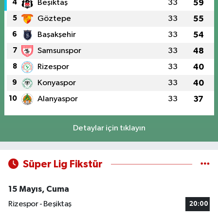
4
Beşiktaş
33
59
5
Göztepe
33
55
6
Başakşehir
33
54
7
Samsunspor
33
48
8
Rizespor
33
40
9
Konyaspor
33
40
10
Alanyaspor
33
37
Detaylar için tıklayın
Süper Lig Fikstür
15 Mayıs, Cuma
Rizespor - Beşiktaş
20:00