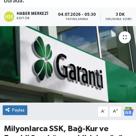
burada.
DÜNYA
HABER MERKEZI
04.07.2026 - 05:30
3 DK
EDITÖR
YAYINLANMA
OKUNMA SÜRESI
Dursunbey
Edremit
EĞİTİM
EKONOMİ
Erdek
Gömeç
Paylaş
-
+
A
A
Gönen
Milyonlarca SSK, Bağ-Kur ve
Havran