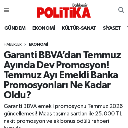
ASTROLOJİ
Balıkesir Nöbetçi Eczaneler
GÜNDEM
EKONOMİ
KÜLTÜR-SANAT
SİYASET
Ayvalık
Balıkesir Hava Durumu
HABERLER
EKONOMİ
Balya
Balıkesir Namaz Vakitleri
Garanti BBVA’dan Temmuz
Ayında Dev Promosyon!
Bandırma
Balıkesir Trafik Yoğunluk Haritası
Temmuz Ayı Emekli Banka
Bigadiç
Süper Lig Puan Durumu ve Fikstür
Promosyonları Ne Kadar
Oldu?
BİYOGRAFİLER
Tüm Manşetler
Garanti BBVA emekli promosyonu Temmuz 2026
Burhaniye
Son Dakika Haberleri
güncellemesi! Maaş taşıma şartları ile 25.000 TL
nakit promosyon ve ek bonus ödülü rehberi
ÇEVRE
Haber Arşivi