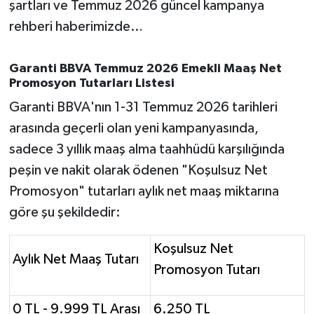
şartları ve Temmuz 2026 güncel kampanya
OTOMOTİV
rehberi haberimizde…
Resmi İlanlar
Garanti BBVA Temmuz 2026 Emekli Maaş Net
SAĞLIK
Promosyon Tutarları Listesi
Garanti BBVA'nın 1-31 Temmuz 2026 tarihleri
Savaştepe
arasında geçerli olan yeni kampanyasında,
SEYAHAT
sadece 3 yıllık maaş alma taahhüdü karşılığında
peşin ve nakit olarak ödenen "Koşulsuz Net
SİYASET
Promosyon" tutarları aylık net maaş miktarına
göre şu şekildedir:
Sındırgı
Koşulsuz Net
SPOR
Aylık Net Maaş Tutarı
Promosyon Tutarı
SÜRMANŞET
0 TL - 9.999 TL Arası
6.250 TL