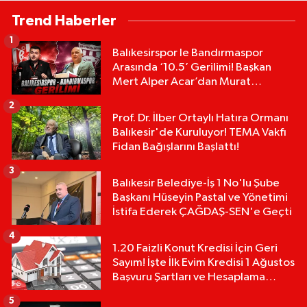
Trend Haberler
1
Balıkesirspor le Bandırmaspor
Arasında ‘10.5’ Gerilimi! Başkan
Mert Alper Acar’dan Murat
Karakoyun'a Sert Tepki!
2
Prof. Dr. İlber Ortaylı Hatıra Ormanı
Balıkesir'de Kuruluyor! TEMA Vakfı
Fidan Bağışlarını Başlattı!
3
Balıkesir Belediye-İş 1 No'lu Şube
Başkanı Hüseyin Pastal ve Yönetimi
İstifa Ederek ÇAĞDAŞ-SEN'e Geçti
4
1.20 Faizli Konut Kredisi İçin Geri
Sayım! İşte İlk Evim Kredisi 1 Ağustos
Başvuru Şartları ve Hesaplama
Tablosu:
5