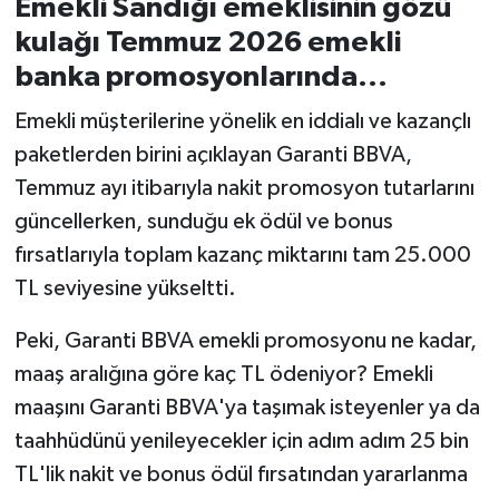
Emekli Sandığı emeklisinin gözü
kulağı Temmuz 2026 emekli
İvrindi
banka promosyonlarında...
KENT GÜNDEMİ
Emekli müşterilerine yönelik en iddialı ve kazançlı
paketlerden birini açıklayan Garanti BBVA,
Kepsut
Temmuz ayı itibarıyla nakit promosyon tutarlarını
güncellerken, sunduğu ek ödül ve bonus
KÜLTÜR-SANAT
fırsatlarıyla toplam kazanç miktarını tam 25.000
MAGAZİN
TL seviyesine yükseltti.
MANŞET
Peki, Garanti BBVA emekli promosyonu ne kadar,
maaş aralığına göre kaç TL ödeniyor? Emekli
Manyas
maaşını Garanti BBVA'ya taşımak isteyenler ya da
taahhüdünü yenileyecekler için adım adım 25 bin
OLAY
TL'lik nakit ve bonus ödül fırsatından yararlanma