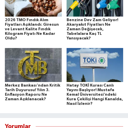
2026 TMO Fındık Alım
Benzine Dev Zam Geliyor!
Fiyatları Açıklandı: Giresun
Akaryakıt Fiyatları Ne
ve Levant Kalite Fındık
Zaman Değişecek,
Kilogram Fiyatı Ne Kadar
Tabelalara Kaç TL
Oldu?
Yansıyacak?
Merkez Bankası'ndan Kritik
Hatay TOKİ Kurası Canlı
Tarih Duyurusu! Yılın 3.
Yayını Başlıyor! Mustafa
Enflasyon Raporu Ne
Kemal Üniversitesi’ndeki
Zaman Açıklanacak?
Kura Çekilişi Hangi Kanalda,
Nasıl İzlenir?
Yorumlar