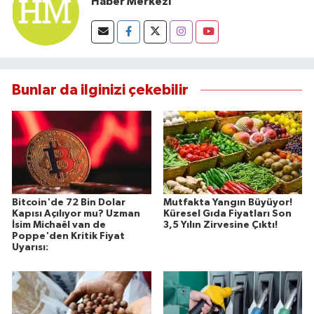
Haber Merkezi
Bunlar da ilginizi çekebilir
Bitcoin'de 72 Bin Dolar
Mutfakta Yangın Büyüyor!
Kapısı Açılıyor mu? Uzman
Küresel Gıda Fiyatları Son
İsim Michaël van de
3,5 Yılın Zirvesine Çıktı!
Poppe'den Kritik Fiyat
Uyarısı: