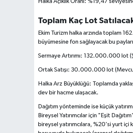
Halka Açıklık Oranı: %19,47 seviyesi
OTOMOTİV
Resmi İlanlar
Toplam Kaç Lot Satılaca
SAĞLIK
Ekim Turizm halka arzında toplam 162.
büyümesine fon sağlayacak bu payların 
Savaştepe
Sermaye Artırımı: 132.000.000 lot (Ş
SEYAHAT
Ortak Satışı: 30.000.000 lot (Mevcut 
SİYASET
Halka Arz Büyüklüğü: Toplamda yaklaş
dev bir hacme ulaşacak.
Sındırgı
Dağıtım yönteminde ise küçük yatırımcıy
SPOR
Bireysel Yatırımcılar için "Eşit Dağı
SÜRMANŞET
bireysel yatırımcılara, %20'si yurt içi