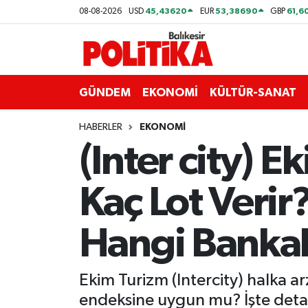
45,43620
53,38690
61,6
08-08-2026
USD
EUR
GBP
ASTROLOJİ
Balıkesir Nöbetçi Eczaneler
Ayvalık
Balıkesir Hava Durumu
GÜNDEM
EKONOMİ
KÜLTÜR-SANAT
Balya
Balıkesir Namaz Vakitleri
HABERLER
EKONOMİ
(Inter city) 
Bandırma
Balıkesir Trafik Yoğunluk Haritası
Kaç Lot Verir
Bigadiç
Süper Lig Puan Durumu ve Fikstür
BİYOGRAFİLER
Tüm Manşetler
Hangi Bankal
Burhaniye
Son Dakika Haberleri
Ekim Turizm (Intercity) halka ar
ÇEVRE
Haber Arşivi
endeksine uygun mu? İşte deta