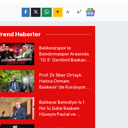
-
+
A
A
Trend Haberler
Balıkesirspor le
Bandırmaspor Arasında
‘10.5’ Gerilimi! Başkan
Mert Alper Acar’dan
Murat Karakoyun'a Sert
Prof. Dr. İlber Ortaylı
Tepki!
Hatıra Ormanı
Balıkesir'de Kuruluyor!
TEMA Vakfı Fidan
Bağışlarını Başlattı!
Balıkesir Belediye-İş 1
No'lu Şube Başkanı
Hüseyin Pastal ve
Yönetimi İstifa Ederek
ÇAĞDAŞ-SEN'e Geçti