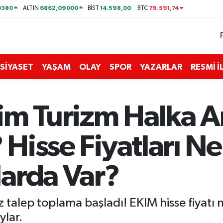
0380
6862,09000
14.598,00
79.591,74
ALTIN
BİST
BTC
SİYASET
YAŞAM
OLAY
SPOR
YAZARLAR
RESMİ 
Ekim Turizm Halka A
? Hisse Fiyatları N
arda Var?
z talep toplama başladı! EKIM hisse fiyatı ne
ylar.