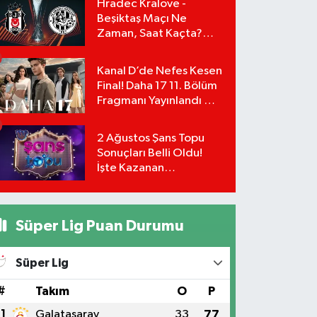
Hradec Kralove -
Beşiktaş Maçı Ne
Zaman, Saat Kaçta?
UEFA Avrupa Ligi 3. Ön
Eleme Turu Yayın
Kanal D’de Nefes Kesen
Detayları!
Final! Daha 17 11. Bölüm
Fragmanı Yayınlandı Mı?
Leyla ve Aras İçin Yolun
Sonu Mu?
2 Ağustos Şans Topu
Sonuçları Belli Oldu!
İşte Kazanan
Numaralar:
Süper Lig Puan Durumu
Süper Lig
#
Takım
O
P
1
Galatasaray
33
77