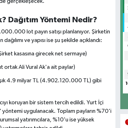
nde gerçekleşecek.
k? Dağıtım Yöntemi Nedir?
000.000 lot payın satışı planlanıyor. Şirketin
dağılımı ve yapısı ise şu şekilde açıklandı:
irket kasasına girecek net sermaye)
ortak Ali Vural Ak'a ait paylar)
ık 4.9 milyar TL (4.902.120.000 TL) gibi
1
ı koruyan bir sistem tercih edildi. Yurt İçi
tım" yöntemi uygulanacak. Toplam payların %70'i
 kurumsal yatırımcılara, %10'u ise yüksek