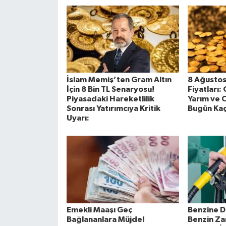
İslam Memiş’ten Gram Altın
8 Ağustos
İçin 8 Bin TL Senaryosu!
Fiyatları:
Piyasadaki Hareketlilik
Yarım ve 
Sonrası Yatırımcıya Kritik
Bugün Kaç
Uyarı:
Emekli Maaşı Geç
Benzine D
Bağlananlara Müjde!
Benzin Z