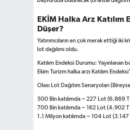
başvuruda bulunacak (oransal dağıtım) 
Susurluk
EKİM Halka Arz Katılım 
TARİHTE BUGÜN
Düşer?
TEKNOLOJİ
Yatırımcıların en çok merak ettiği iki kr
lot dağılımı oldu.
Trend
Katılım Endeksi Durumu: Yayınlanan bo
TÜRKİYE
Ekim Turizm halka arzı Katılım Endeksi
VİZYONDAKİLER
Olası Lot Dağıtım Senaryoları (Bireyse
YAŞAM
500 Bin katılımda ~ 227 Lot (6.869 T
700 Bin katılımda ~ 162 Lot (4.902 T
1.1 Milyon katılımda ~ 104 Lot (3.147