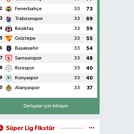
2
Fenerbahçe
33
73
3
Trabzonspor
33
69
4
Beşiktaş
33
59
5
Göztepe
33
55
6
Başakşehir
33
54
7
Samsunspor
33
48
8
Rizespor
33
40
9
Konyaspor
33
40
0
Alanyaspor
33
37
Detaylar için tıklayın
Süper Lig Fikstür