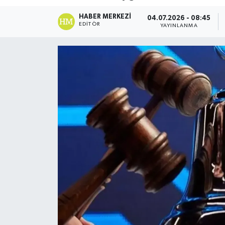
DÜNYA
HABER MERKEZI
04.07.2026 - 08:45
EDITÖR
YAYINLANMA
Dursunbey
Edremit
EĞİTİM
EKONOMİ
Erdek
Gömeç
Gönen
Havran