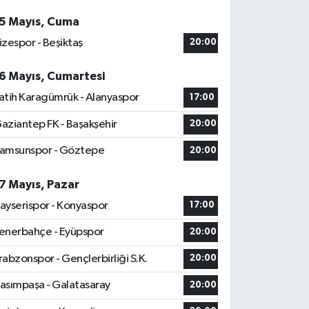
5 Mayıs, Cuma
izespor - Beşiktaş
20:00
6 Mayıs, Cumartesi
atih Karagümrük - Alanyaspor
17:00
aziantep FK - Başakşehir
20:00
amsunspor - Göztepe
20:00
7 Mayıs, Pazar
ayserispor - Konyaspor
17:00
enerbahçe - Eyüpspor
20:00
rabzonspor - Gençlerbirliği S.K.
20:00
asımpaşa - Galatasaray
20:00