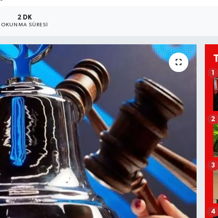
2 DK
OKUNMA SÜRESI
1
2
3
4