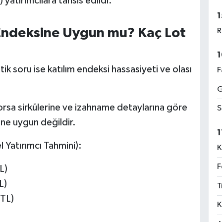
yatırımcılara tahsis edildi.
1
Endeksine Uygun mu? Kaç Lot
R
1
itik soru ise katılım endeksi hassasiyeti ve olası
F
G
rsa sirkülerine ve izahname detaylarına göre
S
'ne uygun değildir.
1
l Yatırımcı Tahmini):
K
F
L)
L)
T
 TL)
K