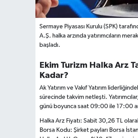
İvrindi
Sermaye Piyasası Kurulu (SPK) tarafın
KENT GÜNDEMİ
A.Ş. halka arzında yatırımcıların mera
başladı.
Kepsut
KÜLTÜR-SANAT
Ekim Turizm Halka Arz Tar
Kadar?
MAGAZİN
Ak Yatırım ve Vakıf Yatırım liderliğinde
MANŞET
sürecinde takvim netleşti. Yatırımcıla
günü boyunca saat 09:00 ile 17:00 ara
Manyas
Halka Arz Fiyatı: Sabit 30,26 TL olarak
OLAY
Borsa Kodu: Şirket payları Borsa İst