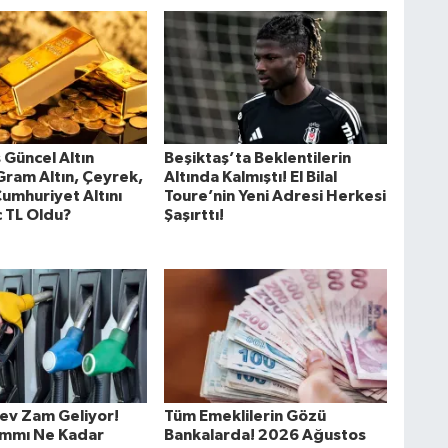
 Güncel Altın
Beşiktaş’ta Beklentilerin
 Gram Altın, Çeyrek,
Altında Kalmıştı! El Bilal
Cumhuriyet Altını
Toure’nin Yeni Adresi Herkesi
 TL Oldu?
Şaşırttı!
ev Zam Geliyor!
Tüm Emeklilerin Gözü
ammı Ne Kadar
Bankalarda! 2026 Ağustos