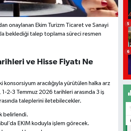
5
dan onaylanan Ekim Turizm Ticaret ve Sanayi
kla beklediği talep toplama süreci resmen
6
ihleri ve Hisse Fiyatı Ne
ki konsorsiyum aracılığıyla yürütülen halka arz
r, 1-2-3 Temmuz 2026 tarihleri arasında 3 iş
sında taleplerini iletebilecekler.
 belirlendi.
anbul’da EKIM koduyla işlem görecek.