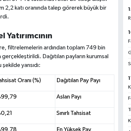
am 2,2 katı oranında talep görerek büyük bir
1
rdi.
R
1
el Yatırımcının
F
e, filtrelemelerin ardından toplam 749 bin
G
 gerçekleştirildi. Dağıtılan payların kurumsal
S
u şekilde yansıdı:
1
ahsisat Oranı (%)
Dağıtılan Pay Payı
K
99,79
Aslan Payı
F
T
0,21
Sınırlı Tahsisat
K
99,78
En Yüksek Pay