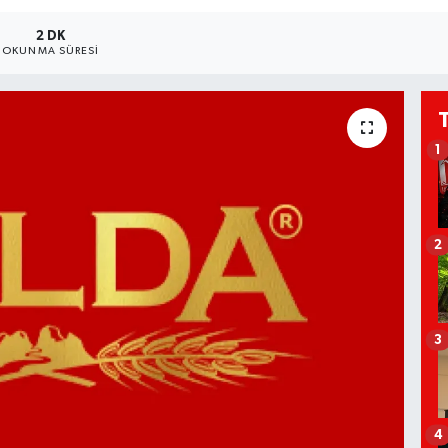
2 DK
OKUNMA SÜRESI
1
2
3
4