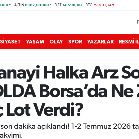
0380
6862,09000
14.598,00
79.591,74
ALTIN
BİST
BTC
SİYASET
YAŞAM
OLAY
SPOR
YAZARLAR
RESMİ 
nayi Halka Arz Son
LDA Borsa’da Ne 
 Lot Verdi?
son dakika açıklandı! 1-2 Temmuz 2026 tal
takvimi.