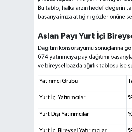
Susurluk
Bu tablo, halka arzın hedef değerin t
başarıya imza attığını gözler önüne se
TARİHTE BUGÜN
Aslan Payı Yurt İçi Bireys
TEKNOLOJİ
Dağıtım konsorsiyumu sonuçlarına gör
Trend
674 yatırımcıya pay dağıtımı başarıyla
TÜRKİYE
ve bireysel bazda ağırlık tablosu ise ş
VİZYONDAKİLER
Yatırımcı Grubu
T
YAŞAM
Yurt İçi Yatırımcılar
%
Yurt Dışı Yatırımcılar
%
Yurt İçi Bireysel Yatırımcılar
%