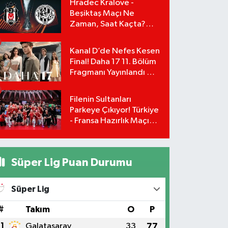
Hradec Kralove -
Beşiktaş Maçı Ne
Zaman, Saat Kaçta?
UEFA Avrupa Ligi 3. Ön
Eleme Turu Yayın
Kanal D’de Nefes Kesen
Detayları!
Final! Daha 17 11. Bölüm
Fragmanı Yayınlandı Mı?
Leyla ve Aras İçin Yolun
Sonu Mu?
Filenin Sultanları
Parkeye Çıkıyor! Türkiye
- Fransa Hazırlık Maçı
Ne Zaman, Saat Kaçta?
Hangi Kanalda?
Süper Lig Puan Durumu
Süper Lig
#
Takım
O
P
1
Galatasaray
33
77