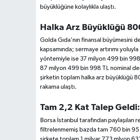
OTOMOTİV
büyüklüğüne kolaylıkla ulaştı.
Resmi İlanlar
Halka Arz Büyüklüğü 800 
SAĞLIK
Golda Gıda'nın finansal büyümesini de
kapsamında; sermaye artırımı yoluyla 
Savaştepe
yöntemiyle ise 37 milyon 499 bin 998
SEYAHAT
87 milyon 499 bin 998 TL nominal değer
şirketin toplam halka arz büyüklüğü 8
SİYASET
rakama ulaştı.
Sındırgı
Tam 2,2 Kat Talep Geldi: 
SPOR
Borsa İstanbul tarafından paylaşılan r
filtrelenmemiş bazda tam 760 bin 95 ya
SÜRMANŞET
şirkete toplam 1 milyar 773 mlyon 633 