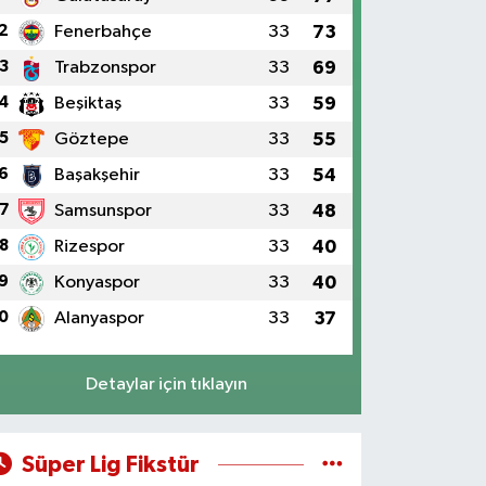
2
Fenerbahçe
33
73
3
Trabzonspor
33
69
4
Beşiktaş
33
59
5
Göztepe
33
55
6
Başakşehir
33
54
7
Samsunspor
33
48
8
Rizespor
33
40
9
Konyaspor
33
40
0
Alanyaspor
33
37
Detaylar için tıklayın
Süper Lig Fikstür