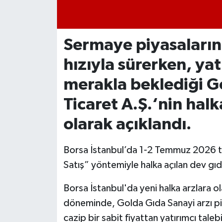
İvrindi
Sermaye piyasaların
KENT GÜNDEMİ
hızıyla sürerken, yat
Kepsut
merakla beklediği G
KÜLTÜR-SANAT
Ticaret A.Ş.‘nin halk
olarak açıklandı.
MAGAZİN
Borsa İstanbul’da 1-2 Temmuz 2026 ta
MANŞET
Satış” yöntemiyle halka açılan dev gıda
Manyas
Borsa İstanbul'da yeni halka arzlara o
OLAY
döneminde, Golda Gıda Sanayi arzı pi
cazip bir sabit fiyattan yatırımcı tale