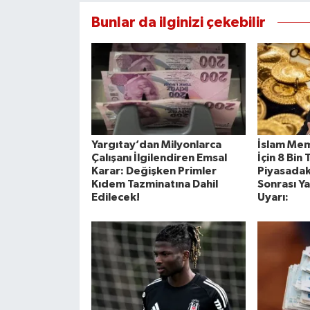
Bunlar da ilginizi çekebilir
Yargıtay’dan Milyonlarca
İslam Mem
Çalışanı İlgilendiren Emsal
İçin 8 Bin
Karar: Değişken Primler
Piyasadaki
Kıdem Tazminatına Dahil
Sonrası Ya
Edilecek!
Uyarı: