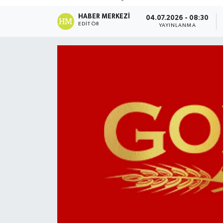
DÜNYA
HABER MERKEZI
04.07.2026 - 08:30
EDITÖR
YAYINLANMA
Dursunbey
Edremit
EĞİTİM
EKONOMİ
Erdek
Gömeç
Gönen
Havran