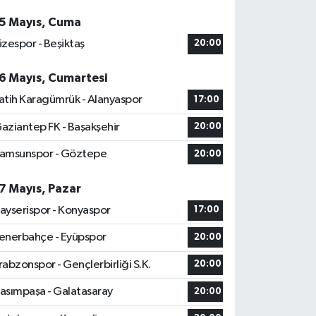
5 Mayıs, Cuma
izespor - Beşiktaş
20:00
6 Mayıs, Cumartesi
atih Karagümrük - Alanyaspor
17:00
aziantep FK - Başakşehir
20:00
amsunspor - Göztepe
20:00
7 Mayıs, Pazar
ayserispor - Konyaspor
17:00
enerbahçe - Eyüpspor
20:00
rabzonspor - Gençlerbirliği S.K.
20:00
asımpaşa - Galatasaray
20:00