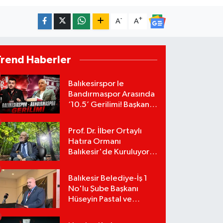
-
+
A
A
Trend Haberler
Balıkesirspor le
Bandırmaspor Arasında
‘10.5’ Gerilimi! Başkan
Mert Alper Acar’dan
Murat Karakoyun'a Sert
Prof. Dr. İlber Ortaylı
Tepki!
Hatıra Ormanı
Balıkesir'de Kuruluyor!
TEMA Vakfı Fidan
Bağışlarını Başlattı!
Balıkesir Belediye-İş 1
No'lu Şube Başkanı
Hüseyin Pastal ve
Yönetimi İstifa Ederek
ÇAĞDAŞ-SEN'e Geçti