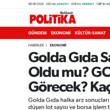
45,43620
53,38690
61,6
08-08-2026
USD
EUR
GBP
ASTROLOJİ
Balıkesir Nöbetçi Eczaneler
Ayvalık
Balıkesir Hava Durumu
GÜNDEM
EKONOMİ
KÜLTÜR-SANAT
Balya
Balıkesir Namaz Vakitleri
HABERLER
EKONOMİ
Golda Gıda Sa
Bandırma
Balıkesir Trafik Yoğunluk Haritası
Oldu mu? GO
Bigadiç
Süper Lig Puan Durumu ve Fikstür
BİYOGRAFİLER
Tüm Manşetler
Görecek? Kaç
Burhaniye
Son Dakika Haberleri
Golda Gıda halka arz sonuçları 
ÇEVRE
Haber Arşivi
düşen lot sayısı ve borsa işlem 