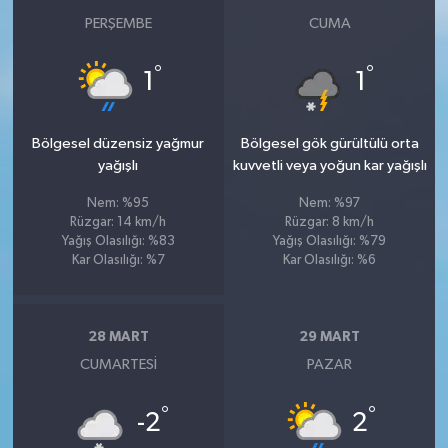
Susurluk
PERŞEMBE
CUMA
TARİHTE BUGÜN
°
°
1
1
TEKNOLOJİ
Bölgesel düzensiz yağmur
Bölgesel gök gürültülü orta
yağışlı
kuvvetli veya yoğun kar yağışlı
Trend
Nem: %95
Nem: %97
TÜRKİYE
Rüzgar: 14 km/h
Rüzgar: 8 km/h
Yağış Olasılığı: %83
Yağış Olasılığı: %79
Kar Olasılığı: %7
Kar Olasılığı: %6
VİZYONDAKİLER
YAŞAM
28 MART
29 MART
CUMARTESI
PAZAR
°
°
-2
2