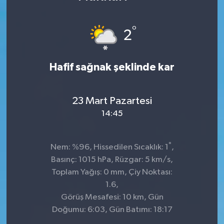
DÜNYA
°
2
Dursunbey
Hafif sağnak şeklinde kar
Edremit
EĞİTİM
23 Mart Pazartesi
14:45
EKONOMİ
Erdek
°
Nem: %96, Hissedilen Sıcaklık: 1
,
Basınç: 1015 hPa, Rüzgar: 5 km/s,
Gömeç
Toplam Yağış: 0 mm, Çiy Noktası:
1.6,
Gönen
Görüş Mesafesi: 10 km, Gün
Doğumu: 6:03, Gün Batımı: 18:17
Havran