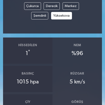
Çukurca
Derecik
Merkez
İvrindi
Şemdinli
Yüksekova
KENT GÜNDEMİ
Kepsut
HISSEDILEN
NEM
KÜLTÜR-SANAT
°
1
%96
MAGAZİN
MANŞET
BASINÇ
RÜZGAR
1015
5
hpa
km/s
Manyas
OLAY
ÇIY
GÖRÜŞ