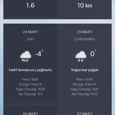
OTOMOTİV
1.6
10
km
Resmi İlanlar
SAĞLIK
24 MART
25 MART
SALI
ÇARŞAMBA
Savaştepe
°
°
-4
0
SEYAHAT
SİYASET
Hafif dondurucu yağmurlu
Yoğun kar yağışlı
Nem: %86
Nem: %94
Sındırgı
Rüzgar: 9 km/h
Rüzgar: 8 km/h
Yağış Olasılığı: %89
Yağış Olasılığı: %81
SPOR
Kar Olasılığı: %3
Kar Olasılığı: %10
SÜRMANŞET
26 MART
27 MART