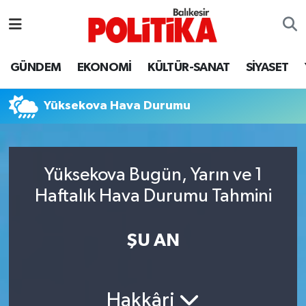
ASTROLOJİ
Balıkesir Nöbetçi Eczaneler
GÜNDEM
EKONOMİ
KÜLTÜR-SANAT
SİYASET
Ayvalık
Balıkesir Hava Durumu
Yüksekova Hava Durumu
Balya
Balıkesir Namaz Vakitleri
Bandırma
Balıkesir Trafik Yoğunluk Haritası
Yüksekova Bugün, Yarın ve 1
Bigadiç
Süper Lig Puan Durumu ve Fikstür
Haftalık Hava Durumu Tahmini
BİYOGRAFİLER
Tüm Manşetler
ŞU AN
Burhaniye
Son Dakika Haberleri
ÇEVRE
Haber Arşivi
Hakkâri