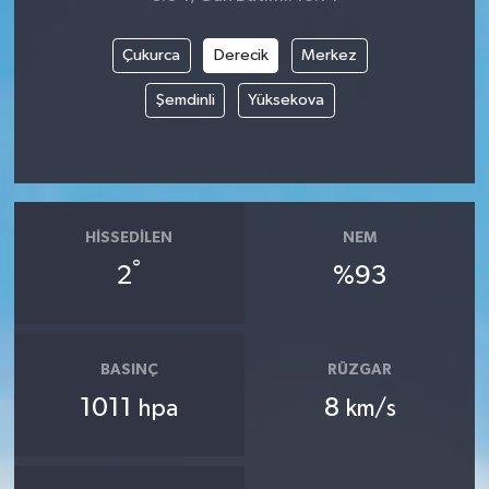
İvrindi
Çukurca
Derecik
Merkez
Şemdinli
Yüksekova
KENT GÜNDEMİ
Kepsut
KÜLTÜR-SANAT
HISSEDILEN
NEM
°
2
%93
MAGAZİN
MANŞET
BASINÇ
RÜZGAR
Manyas
1011
8
hpa
km/s
OLAY