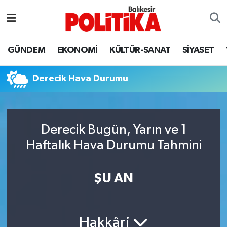
ASTROLOJİ
Balıkesir Nöbetçi Eczaneler
GÜNDEM
EKONOMİ
KÜLTÜR-SANAT
SİYASET
Ayvalık
Balıkesir Hava Durumu
Derecik Hava Durumu
Balya
Balıkesir Namaz Vakitleri
Bandırma
Balıkesir Trafik Yoğunluk Haritası
Derecik Bugün, Yarın ve 1
Bigadiç
Süper Lig Puan Durumu ve Fikstür
Haftalık Hava Durumu Tahmini
BİYOGRAFİLER
Tüm Manşetler
ŞU AN
Burhaniye
Son Dakika Haberleri
ÇEVRE
Haber Arşivi
Hakkâri