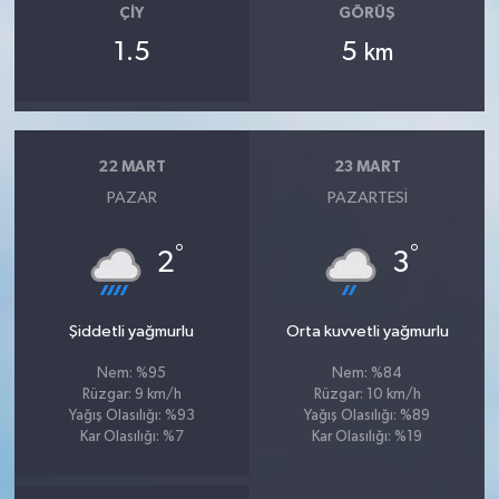
OTOMOTİV
ÇIY
GÖRÜŞ
1.5
5
km
Resmi İlanlar
SAĞLIK
22 MART
23 MART
Savaştepe
PAZAR
PAZARTESI
SEYAHAT
°
°
2
3
SİYASET
Şiddetli yağmurlu
Orta kuvvetli yağmurlu
Sındırgı
Nem: %95
Nem: %84
Rüzgar: 9 km/h
Rüzgar: 10 km/h
SPOR
Yağış Olasılığı: %93
Yağış Olasılığı: %89
Kar Olasılığı: %7
Kar Olasılığı: %19
SÜRMANŞET