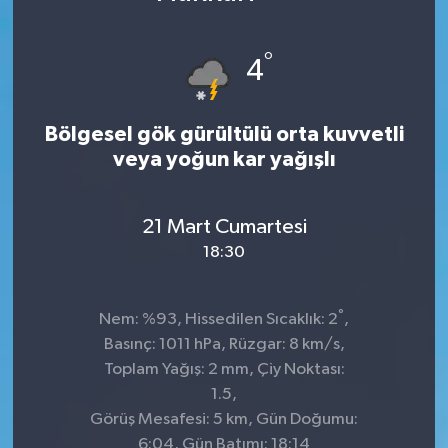
DÜNYA
°
4
Dursunbey
Bölgesel gök gürültülü orta kuvvetli
Edremit
veya yoğun kar yağışlı
EĞİTİM
21 Mart Cumartesi
EKONOMİ
18:30
Erdek
°
Nem: %93, Hissedilen Sıcaklık: 2
,
Gömeç
Basınç: 1011 hPa, Rüzgar: 8 km/s,
Toplam Yağış: 2 mm, Çiy Noktası:
Gönen
1.5,
Görüş Mesafesi: 5 km, Gün Doğumu:
Havran
6:04, Gün Batımı: 18:14