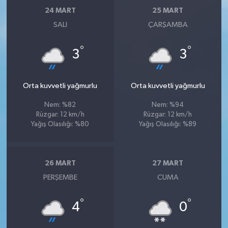
Susurluk
24 MART
25 MART
SALI
ÇARŞAMBA
TARİHTE BUGÜN
°
°
3
3
TEKNOLOJİ
Orta kuvvetli yağmurlu
Orta kuvvetli yağmurlu
Trend
Nem: %82
Nem: %94
TÜRKİYE
Rüzgar: 12 km/h
Rüzgar: 12 km/h
Yağış Olasılığı: %80
Yağış Olasılığı: %89
VİZYONDAKİLER
26 MART
27 MART
YAŞAM
PERŞEMBE
CUMA
°
°
4
0