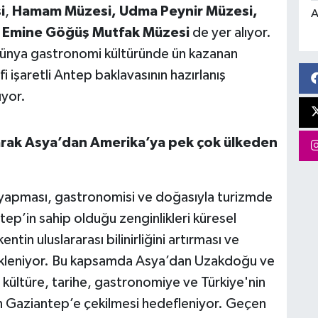
i
,
Hamam Müzesi, Udma Peynir Müzesi,
A
e
Emine Göğüş Mutfak Müzesi
de yer alıyor.
 dünya gastronomi kültüründe ün kazanan
 işaretli Antep baklavasının hazırlanış
ıyor.
larak Asya’dan Amerika’ya pek çok ülkeden
ği yapması, gastronomisi ve doğasıyla turizmde
ep’in sahip olduğu zenginlikleri küresel
ntin uluslararası bilinirliğini artırması ve
bekleniyor. Bu kapsamda Asya’dan Uzakdoğu ve
 kültüre, tarihe, gastronomiye ve Türkiye'nin
rin Gaziantep’e çekilmesi hedefleniyor. Geçen