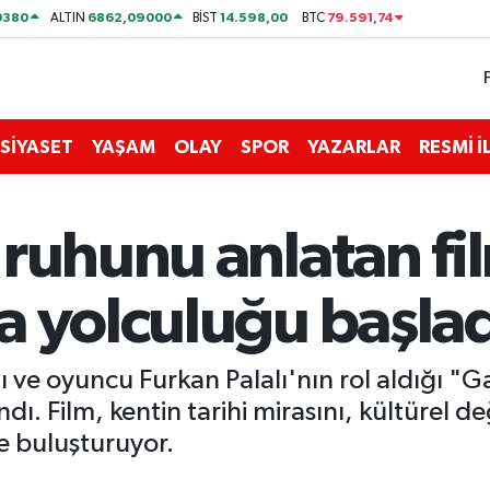
0380
6862,09000
14.598,00
79.591,74
ALTIN
BİST
BTC
SİYASET
YAŞAM
OLAY
SPOR
YAZARLAR
RESMİ 
 ruhunu anlatan fi
a yolculuğu başlad
ğı ve oyuncu Furkan Palalı'nın rol aldığı 
ndı. Film, kentin tarihi mirasını, kültürel 
le buluşturuyor.