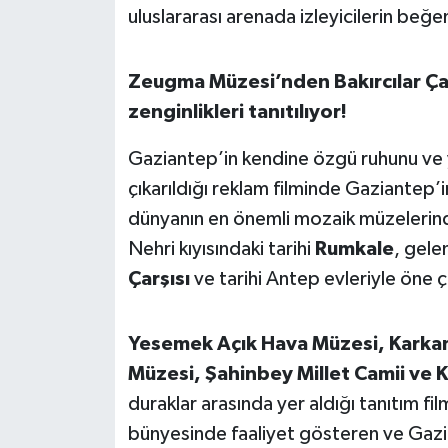
uluslararası arenada izleyicilerin beğenis
Susurluk
TARİHTE BUGÜN
Zeugma Müzesi’nden Bakırcılar Ça
zenginlikleri tanıtılıyor!
TEKNOLOJİ
Gaziantep’in kendine özgü ruhunu ve
Trend
çıkarıldığı reklam filminde Gaziantep’
dünyanın en önemli mozaik müzelerind
TÜRKİYE
Nehri kıyısındaki tarihi
Rumkale
, gele
VİZYONDAKİLER
Çarşısı
ve tarihi Antep evleriyle öne 
YAŞAM
Yesemek Açık Hava Müzesi, Karkam
Müzesi, Şahinbey Millet Camii ve Kü
duraklar arasında yer aldığı tanıtım f
bünyesinde faaliyet gösteren ve Gazian