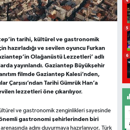
4
5
tep’in tarihi, kültürel ve gastronomik
çin hazırladığı ve sevilen oyuncu
Furkan
6
Gaziantep’in Olağanüstü Lezzetleri’ adlı
allarda yayınlandı. Gaziantep Büyükşehir
tanıtım filmde Gaziantep Kalesi’nden,
ar Çarşısı’ndan Tarihi Gümrük Han’a
ilen lezzetleri öne çıkarılıyor.
 kültürel ve gastronomik zenginlikleri sayesinde
önemli gastronomi şehirlerinden biri
 arenasında adını duyurmaya hazırlanıyor. Türk