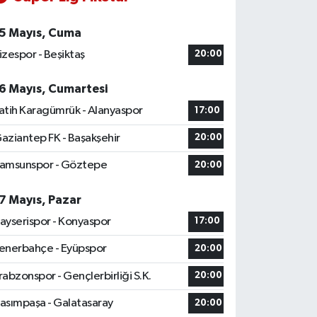
5 Mayıs, Cuma
izespor - Beşiktaş
20:00
6 Mayıs, Cumartesi
atih Karagümrük - Alanyaspor
17:00
aziantep FK - Başakşehir
20:00
amsunspor - Göztepe
20:00
7 Mayıs, Pazar
ayserispor - Konyaspor
17:00
enerbahçe - Eyüpspor
20:00
rabzonspor - Gençlerbirliği S.K.
20:00
asımpaşa - Galatasaray
20:00