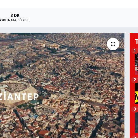
3 DK
OKUNMA SÜRESI
1
2
3