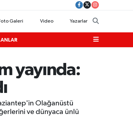
Foto Galeri
Video
Yazarlar
İLANLAR
lm yayında:
ı
"Gaziantep'in Olağanüstü
değerlerini ve dünyaca ünlü