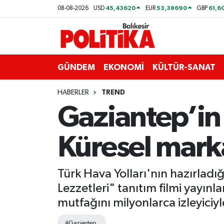
45,43620
53,38690
61,6
08-08-2026
USD
EUR
GBP
ASTROLOJİ
Balıkesir Nöbetçi Eczaneler
Ayvalık
Balıkesir Hava Durumu
GÜNDEM
EKONOMİ
KÜLTÜR-SANAT
Balya
Balıkesir Namaz Vakitleri
HABERLER
TREND
Gaziantep’in
Bandırma
Balıkesir Trafik Yoğunluk Haritası
Küresel mark
Bigadiç
Süper Lig Puan Durumu ve Fikstür
BİYOGRAFİLER
Tüm Manşetler
Türk Hava Yolları'nın hazırladı
Lezzetleri" tanıtım filmi yayınla
Burhaniye
Son Dakika Haberleri
mutfağını milyonlarca izleyiciy
ÇEVRE
Haber Arşivi
#Gaziantep