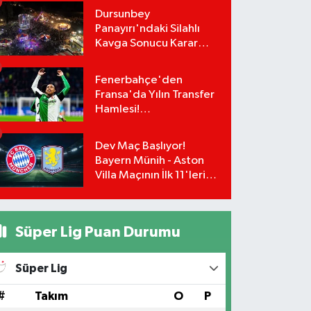
Teklifi Kabul Etti,
Dursunbey
İmzalar An Meselesi!
Panayırı'ndaki Silahlı
Kavga Sonucu Karar
Çıktı! Panayırdaki
Lunapark Kapatıldı!
Fenerbahçe'den
Fransa'da Yılın Transfer
Hamlesi!
Greenwood'un Takım
Arkadaşı Paixão İçin
Dev Maç Başlıyor!
Düğmeye Basıldı!
Bayern Münih - Aston
Villa Maçının İlk 11'leri
Belli Oldu!
Süper Lig Puan Durumu
Süper Lig
#
Takım
O
P