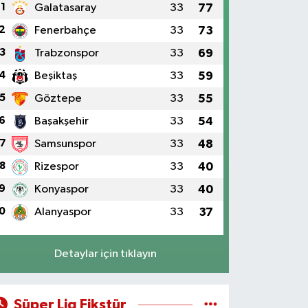
1
Galatasaray
33
77
2
Fenerbahçe
33
73
3
Trabzonspor
33
69
4
Beşiktaş
33
59
5
Göztepe
33
55
6
Başakşehir
33
54
7
Samsunspor
33
48
8
Rizespor
33
40
9
Konyaspor
33
40
0
Alanyaspor
33
37
Detaylar için tıklayın
Süper Lig Fikstür