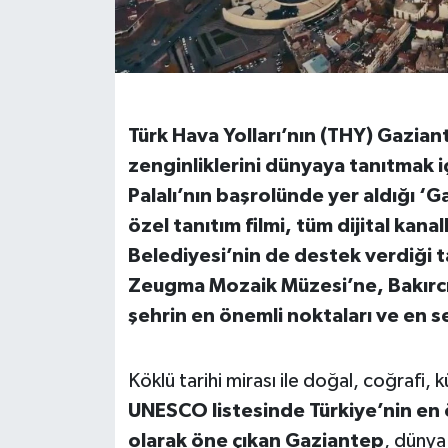
İvrindi
KENT GÜNDEMİ
Türk Hava Yolları’nın (THY) Gazian
Kepsut
zenginliklerini dünyaya tanıtmak i
Palalı’nın başrolünde yer aldığı ‘
KÜLTÜR-SANAT
özel tanıtım filmi, tüm dijital kan
MAGAZİN
Belediyesi’nin de destek verdiği 
Zeugma Mozaik Müzesi’ne, Bakırcıl
MANŞET
şehrin en önemli noktaları ve en sev
Manyas
Köklü tarihi mirası ile doğal, coğrafi,
OLAY
UNESCO listesinde Türkiye’nin en 
olarak öne çıkan Gaziantep
, dünya