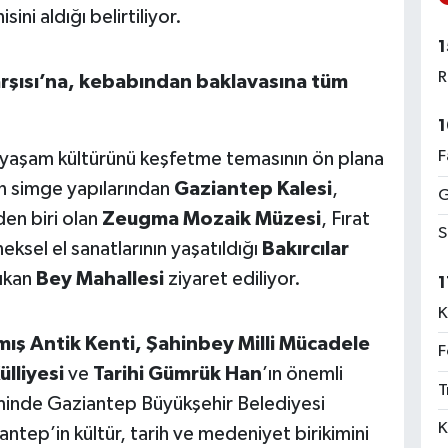
ini aldığı belirtiliyor.
1
R
rşısı’na, kebabından baklavasına tüm
1
F
 yaşam kültürünü keşfetme temasının ön plana
in simge yapılarından
Gaziantep Kalesi
,
G
en biri olan
Zeugma Mozaik Müzesi
, Fırat
S
neksel el sanatlarının yaşatıldığı
Bakırcılar
çıkan
Bey Mahallesi
ziyaret ediliyor.
1
K
ış Antik Kenti, Şahinbey Milli Mücadele
F
lliyesi
ve
Tarihi Gümrük Han
’ın önemli
T
ilminde Gaziantep Büyükşehir Belediyesi
K
tep’in kültür, tarih ve medeniyet birikimini