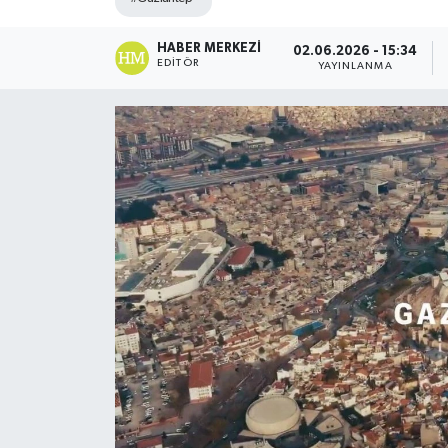
DÜNYA
HABER MERKEZI
02.06.2026 - 15:34
EDITÖR
YAYINLANMA
Dursunbey
Edremit
EĞİTİM
EKONOMİ
Erdek
Gömeç
Gönen
Havran