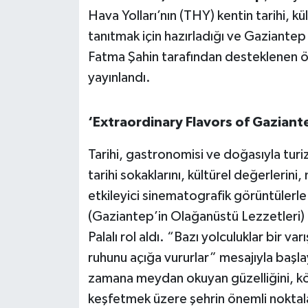
OTOMOTİV
Hava Yolları’nın (THY) kentin tarihi, k
tanıtmak için hazırladığı ve Gaziantep
Resmi İlanlar
Fatma Şahin tarafından desteklenen öze
SAĞLIK
yayınlandı.
Savaştepe
‘Extraordinary Flavors of Gaziante
SEYAHAT
Tarihi, gastronomisi ve doğasıyla tur
tarihi sokaklarını, kültürel değerlerini
SİYASET
etkileyici sinematografik görüntülerl
Sındırgı
(Gaziantep’in Olağanüstü Lezzetleri) 
Palalı rol aldı. “Bazı yolculuklar bir var
SPOR
ruhunu açığa vururlar” mesajıyla başlaya
zamana meydan okuyan güzelliğini, kök
SÜRMANŞET
keşfetmek üzere şehrin önemli noktala