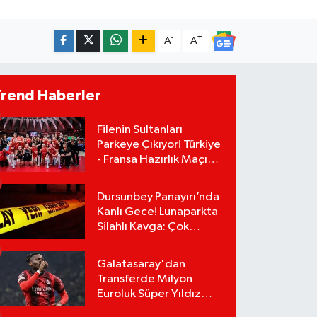
-
+
A
A
Trend Haberler
Filenin Sultanları
Parkeye Çıkıyor! Türkiye
- Fransa Hazırlık Maçı
Ne Zaman, Saat Kaçta?
Hangi Kanalda?
Dursunbey Panayırı’nda
Kanlı Gece! Lunaparkta
Silahlı Kavga: Çok
Sayıda Yaralı Var!
Galatasaray'dan
Transferde Milyon
Euroluk Süper Yıldız
Bombası! Rafael Leao