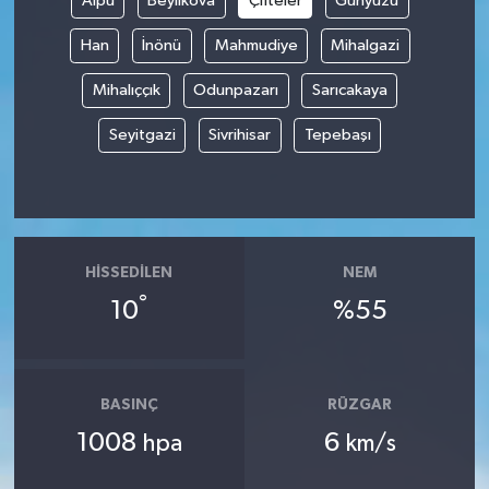
Alpu
Beylikova
Çifteler
Günyüzü
Han
İnönü
Mahmudiye
Mihalgazi
İvrindi
Mihalıççık
Odunpazarı
Sarıcakaya
KENT GÜNDEMİ
Seyitgazi
Sivrihisar
Tepebaşı
Kepsut
KÜLTÜR-SANAT
MAGAZİN
HISSEDILEN
NEM
°
10
%55
MANŞET
Manyas
BASINÇ
RÜZGAR
1008
6
OLAY
hpa
km/s