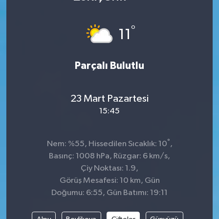
DÜNYA
°
11
Dursunbey
Parçalı Bulutlu
Edremit
EĞİTİM
23 Mart Pazartesi
15:45
EKONOMİ
Erdek
°
Nem: %55, Hissedilen Sıcaklık: 10
,
Basınç: 1008 hPa, Rüzgar: 6 km/s,
Gömeç
Çiy Noktası: 1.9,
Görüş Mesafesi: 10 km, Gün
Gönen
Doğumu: 6:55, Gün Batımı: 19:11
Havran