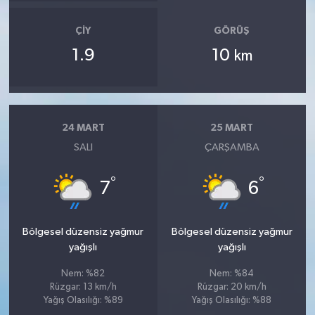
OTOMOTİV
ÇIY
GÖRÜŞ
Resmi İlanlar
1.9
10
km
SAĞLIK
Savaştepe
24 MART
25 MART
SALI
ÇARŞAMBA
SEYAHAT
°
°
SİYASET
7
6
Sındırgı
Bölgesel düzensiz yağmur
Bölgesel düzensiz yağmur
yağışlı
yağışlı
SPOR
Nem: %82
Nem: %84
Rüzgar: 13 km/h
Rüzgar: 20 km/h
SÜRMANŞET
Yağış Olasılığı: %89
Yağış Olasılığı: %88