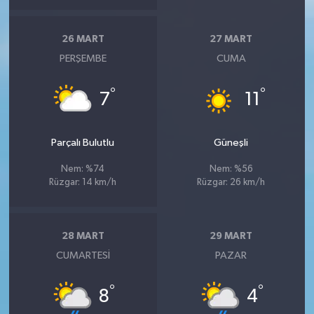
Susurluk
26 MART
27 MART
TARİHTE BUGÜN
PERŞEMBE
CUMA
TEKNOLOJİ
°
°
7
11
Trend
Parçalı Bulutlu
Güneşli
TÜRKİYE
Nem: %74
Nem: %56
Rüzgar: 14 km/h
Rüzgar: 26 km/h
VİZYONDAKİLER
YAŞAM
28 MART
29 MART
CUMARTESI
PAZAR
°
°
8
4