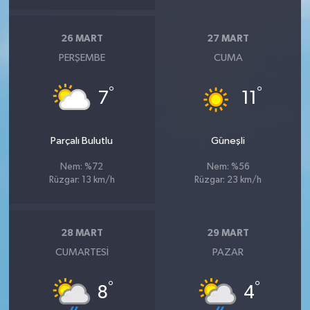
Susurluk
26 MART
27 MART
TARİHTE BUGÜN
PERŞEMBE
CUMA
TEKNOLOJİ
°
°
7
11
Trend
Parçalı Bulutlu
Güneşli
TÜRKİYE
Nem: %72
Nem: %56
Rüzgar: 13 km/h
Rüzgar: 23 km/h
VİZYONDAKİLER
YAŞAM
28 MART
29 MART
CUMARTESI
PAZAR
°
°
8
4