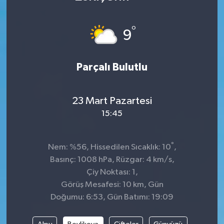
DÜNYA
°
9
Dursunbey
Parçalı Bulutlu
Edremit
EĞİTİM
23 Mart Pazartesi
15:45
EKONOMİ
Erdek
°
Nem: %56, Hissedilen Sıcaklık: 10
,
Basınç: 1008 hPa, Rüzgar: 4 km/s,
Gömeç
Çiy Noktası: 1,
Görüş Mesafesi: 10 km, Gün
Gönen
Doğumu: 6:53, Gün Batımı: 19:09
Havran