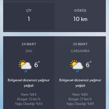
OTOMOTİV
ÇIY
GÖRÜŞ
Resmi İlanlar
1
10
km
SAĞLIK
Savaştepe
24 MART
25 MART
SALI
ÇARŞAMBA
SEYAHAT
°
°
SİYASET
6
6
Sındırgı
Bölgesel düzensiz yağmur
Bölgesel düzensiz yağmur
yağışlı
yağışlı
SPOR
Nem: %84
Nem: %80
Rüzgar: 12 km/h
Rüzgar: 17 km/h
SÜRMANŞET
Yağış Olasılığı: %93
Yağış Olasılığı: %89