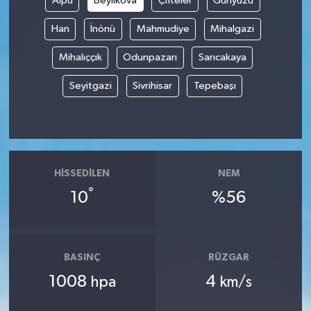
Alpu
Beylikova
Çifteler
Günyüzü
Han
İnönü
Mahmudiye
Mihalgazi
İvrindi
Mihalıççık
Odunpazarı
Sarıcakaya
KENT GÜNDEMİ
Seyitgazi
Sivrihisar
Tepebaşı
Kepsut
KÜLTÜR-SANAT
MAGAZİN
HISSEDILEN
NEM
°
10
%56
MANŞET
Manyas
BASINÇ
RÜZGAR
1008
4
OLAY
hpa
km/s