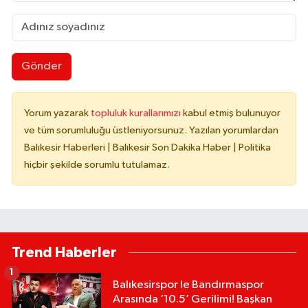
Gönder
Yorum yazarak
topluluk kurallarımızı
kabul etmiş bulunuyor
ve tüm sorumluluğu üstleniyorsunuz. Yazılan yorumlardan
Balıkesir Haberleri | Balıkesir Son Dakika Haber | Politika
hiçbir şekilde sorumlu tutulamaz.
Trend Haberler
1
Balıkesirspor le Bandırmaspor
Arasında ‘10.5’ Gerilimi! Başkan