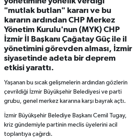
yönetimine yönelik verdiği
"mutlak butlan" kararı ve bu
İvrindi
kararın ardından CHP Merkez
Yönetim Kurulu'nun (MYK) CHP
KENT GÜNDEMİ
İzmir İl Başkanı Çağatay Güç ile il
Kepsut
yönetimini görevden alması, İzmir
siyasetinde adeta bir deprem
KÜLTÜR-SANAT
etkisi yarattı.
MAGAZİN
Yaşanan bu sıcak gelişmelerin ardından gözlerin
çevrildiği İzmir Büyükşehir Belediyesi ve parti
MANŞET
grubu, genel merkez kararına karşı bayrak açtı.
Manyas
İzmir Büyükşehir Belediye Başkanı Cemil Tugay,
OLAY
kriz gündemiyle partinin meclis üyelerini acil
toplantıya çağırdı.