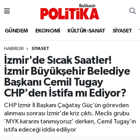
ASTROLOJİ
Balıkesir Nöbetçi Eczaneler
GÜNDEM
EKONOMİ
KÜLTÜR-SANAT
SİYASET
Ayvalık
Balıkesir Hava Durumu
HABERLER
SİYASET
Balya
Balıkesir Namaz Vakitleri
İzmir'de Sıcak Saatler!
İzmir Büyükşehir Belediye
Bandırma
Balıkesir Trafik Yoğunluk Haritası
Başkanı Cemil Tugay
Bigadiç
Süper Lig Puan Durumu ve Fikstür
CHP'den İstifa mı Ediyor?
BİYOGRAFİLER
Tüm Manşetler
CHP İzmir İl Başkanı Çağatay Güç'ün görevden
alınması sonrası İzmir'de kriz çıktı. Meclis grubu
Burhaniye
Son Dakika Haberleri
'MYK kararını tanımıyoruz' derken, Cemil Tugay'ın
istifa edeceği iddia ediliyor
ÇEVRE
Haber Arşivi