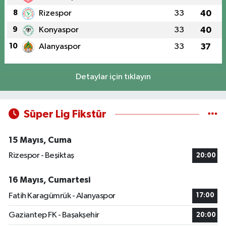
8
Rizespor
33
40
9
Konyaspor
33
40
10
Alanyaspor
33
37
Detaylar için tıklayın
Süper Lig Fikstür
15 Mayıs, Cuma
Rizespor - Beşiktaş
20:00
16 Mayıs, Cumartesi
Fatih Karagümrük - Alanyaspor
17:00
Gaziantep FK - Başakşehir
20:00