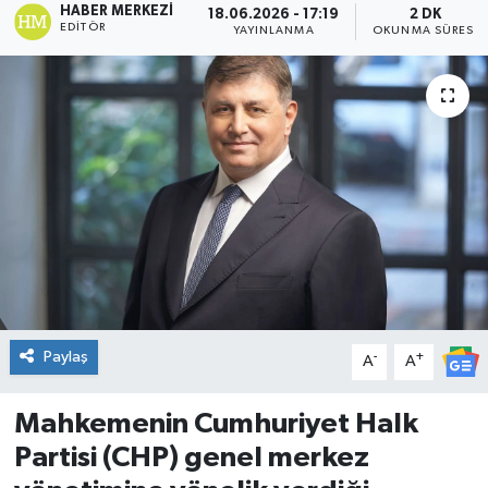
HABER MERKEZI
18.06.2026 - 17:19
2 DK
EDITÖR
YAYINLANMA
OKUNMA SÜRESI
DÜNYA
Dursunbey
Edremit
EĞİTİM
EKONOMİ
Erdek
Paylaş
-
+
A
A
Gömeç
Mahkemenin Cumhuriyet Halk
Gönen
Partisi (CHP) genel merkez
Havran