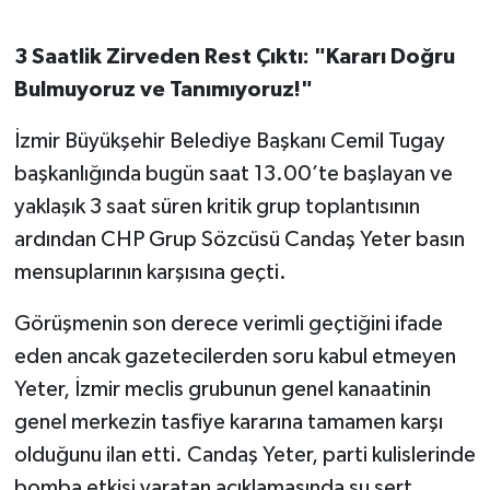
OTOMOTİV
3 Saatlik Zirveden Rest Çıktı: "Kararı Doğru
Resmi İlanlar
Bulmuyoruz ve Tanımıyoruz!"
SAĞLIK
İzmir Büyükşehir Belediye Başkanı Cemil Tugay
başkanlığında bugün saat 13.00’te başlayan ve
Savaştepe
yaklaşık 3 saat süren kritik grup toplantısının
SEYAHAT
ardından CHP Grup Sözcüsü Candaş Yeter basın
mensuplarının karşısına geçti.
SİYASET
Görüşmenin son derece verimli geçtiğini ifade
Sındırgı
eden ancak gazetecilerden soru kabul etmeyen
Yeter, İzmir meclis grubunun genel kanaatinin
SPOR
genel merkezin tasfiye kararına tamamen karşı
SÜRMANŞET
olduğunu ilan etti. Candaş Yeter, parti kulislerinde
bomba etkisi yaratan açıklamasında şu sert