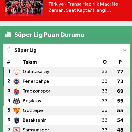
Türkiye - Fransa Hazırlık Maçı Ne
Zaman, Saat Kaçta? Hangi
Kanalda?
Süper Lig Puan Durumu
Süper Lig
#
Takım
O
P
1
Galatasaray
33
77
2
Fenerbahçe
33
73
3
Trabzonspor
33
69
4
Beşiktaş
33
59
5
Göztepe
33
55
6
Başakşehir
33
54
7
Samsunspor
33
48