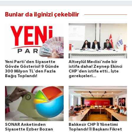
Bunlar da ilginizi çekebilir
Yeni Parti'den Siyasette
Altıeylül Meclisi'nde bir
Gövde Gösterisi! 9 Günde
istifa daha! Zeynep Ekinci
300 Milyon TL'den Fazla
CHP'den istifa etti.. İşte
Bağış Toplandı!
gerekçeleri...
SONAR Anketinden
Balıkesir CHP İl Yönetimi
Siyasette Ezber Bozan
Toplandı! İl Başkanı Fikret