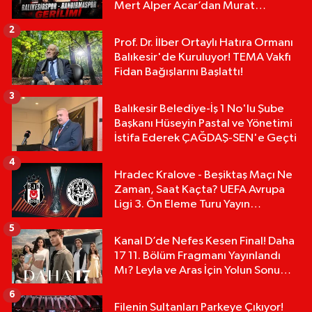
Mert Alper Acar’dan Murat
Karakoyun'a Sert Tepki!
2
Prof. Dr. İlber Ortaylı Hatıra Ormanı
Balıkesir'de Kuruluyor! TEMA Vakfı
Fidan Bağışlarını Başlattı!
3
Balıkesir Belediye-İş 1 No'lu Şube
Başkanı Hüseyin Pastal ve Yönetimi
İstifa Ederek ÇAĞDAŞ-SEN'e Geçti
4
Hradec Kralove - Beşiktaş Maçı Ne
Zaman, Saat Kaçta? UEFA Avrupa
Ligi 3. Ön Eleme Turu Yayın
Detayları!
5
Kanal D’de Nefes Kesen Final! Daha
17 11. Bölüm Fragmanı Yayınlandı
Mı? Leyla ve Aras İçin Yolun Sonu
Mu?
6
Filenin Sultanları Parkeye Çıkıyor!