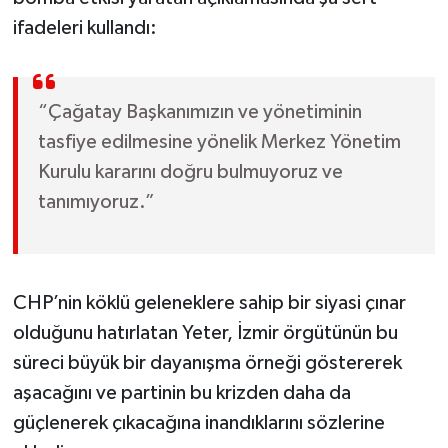
Susurluk
ifadeleri kullandı:
TARİHTE BUGÜN
“Çağatay Başkanımızın ve yönetiminin
TEKNOLOJİ
tasfiye edilmesine yönelik Merkez Yönetim
Trend
Kurulu kararını doğru bulmuyoruz ve
tanımıyoruz.”
TÜRKİYE
VİZYONDAKİLER
CHP’nin köklü geleneklere sahip bir siyasi çınar
YAŞAM
olduğunu hatırlatan Yeter, İzmir örgütünün bu
süreci büyük bir dayanışma örneği göstererek
aşacağını ve partinin bu krizden daha da
güçlenerek çıkacağına inandıklarını sözlerine