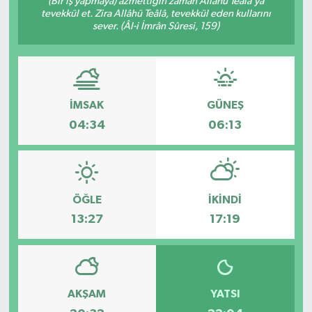
(Bir iş yapmaya) azmettiğin zaman Allâhü Teâlâ’ya
tevekkül et. Zira Allâhü Teâlâ, tevekkül eden kullarını
DÜNYA
sever. (Âl-i İmrân Sûresi, 159)
Dursunbey
Edremit
İMSAK
GÜNEŞ
04:34
06:13
EĞİTİM
EKONOMİ
ÖĞLE
İKINDI
Erdek
13:27
17:19
Gömeç
Gönen
AKŞAM
YATSI
Havran