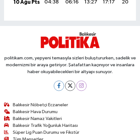
OTOMOTİV
10 Ağu Pts
04:38
06:16
13:27
17:17
20:28
Resmi İlanlar
SAĞLIK
Savaştepe
politikam.com, yepyeni temasıyla sizleri buluştururken, sadelik ve
modernizmi bir araya getiriyor. Şatafattan kaçınıyor ve insanlara
SEYAHAT
haber okuyabilecekleri bir altyapı sunuyor.
SİYASET
Sındırgı
Balıkesir Nöbetçi Eczaneler
Balıkesir Hava Durumu
SPOR
Balıkesir Namaz Vakitleri
Balıkesir Trafik Yoğunluk Haritası
SÜRMANŞET
Süper Lig Puan Durumu ve Fikstür
Tüm Manşetler