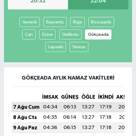
20:32
22:04
İvrindi
Ayvacık
Bayramiç
Biga
Bozcaada
KENT GÜNDEMİ
Çan
Ezine
Gelibolu
Gökçeada
Kepsut
Lapseki
Yenice
KÜLTÜR-SANAT
MAGAZİN
GÖKÇEADA AYLIK NAMAZ VAKITLERI
MANŞET
İMSAK
GÜNEŞ
ÖĞLE
İKINDI
AKŞAM
Manyas
7 Ağu Cum
04:34
06:13
13:27
17:19
20:32
8 Ağu Cts
04:35
06:14
13:27
17:18
20:31
OLAY
9 Ağu Paz
04:36
06:15
13:27
17:18
20:29