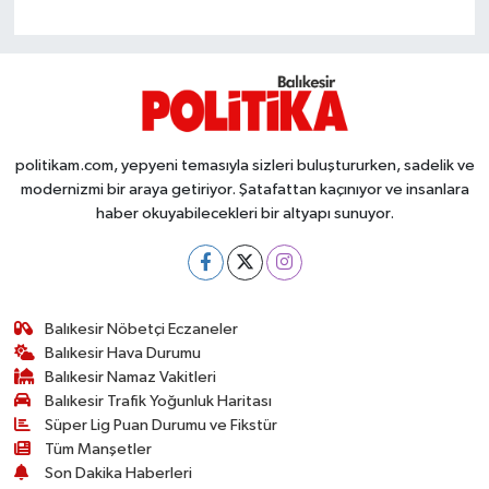
OTOMOTİV
Resmi İlanlar
SAĞLIK
politikam.com, yepyeni temasıyla sizleri buluştururken, sadelik ve
Savaştepe
modernizmi bir araya getiriyor. Şatafattan kaçınıyor ve insanlara
haber okuyabilecekleri bir altyapı sunuyor.
SEYAHAT
SİYASET
Balıkesir Nöbetçi Eczaneler
Sındırgı
Balıkesir Hava Durumu
Balıkesir Namaz Vakitleri
SPOR
Balıkesir Trafik Yoğunluk Haritası
Süper Lig Puan Durumu ve Fikstür
Tüm Manşetler
SÜRMANŞET
Son Dakika Haberleri