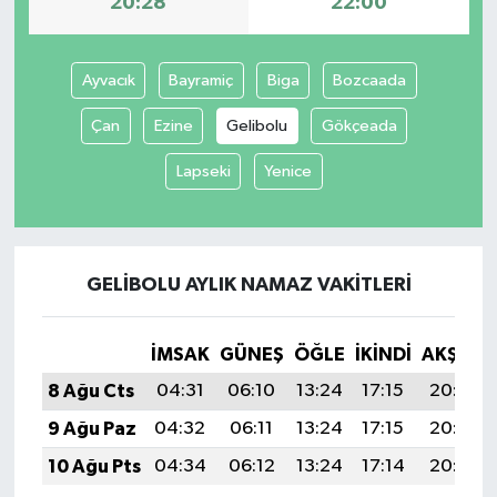
20:28
22:00
İvrindi
Ayvacık
Bayramiç
Biga
Bozcaada
KENT GÜNDEMİ
Çan
Ezine
Gelibolu
Gökçeada
Kepsut
Lapseki
Yenice
KÜLTÜR-SANAT
MAGAZİN
GELIBOLU AYLIK NAMAZ VAKITLERI
MANŞET
İMSAK
GÜNEŞ
ÖĞLE
İKINDI
AKŞAM
Manyas
8 Ağu Cts
04:31
06:10
13:24
17:15
20:28
9 Ağu Paz
04:32
06:11
13:24
17:15
20:27
OLAY
10 Ağu Pts
04:34
06:12
13:24
17:14
20:26