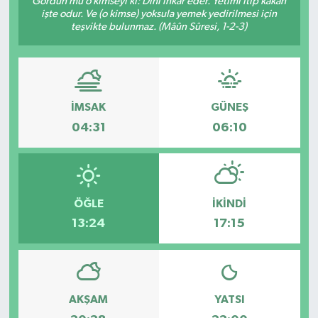
Gördün mü o kimseyi ki: Dini inkâr eder. Yetimi itip kakan
işte odur. Ve (o kimse) yoksula yemek yedirilmesi için
DÜNYA
teşvikte bulunmaz. (Mâûn Sûresi, 1-2-3)
Dursunbey
Edremit
İMSAK
GÜNEŞ
04:31
06:10
EĞİTİM
EKONOMİ
ÖĞLE
İKINDI
Erdek
13:24
17:15
Gömeç
Gönen
AKŞAM
YATSI
Havran