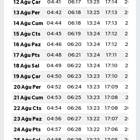
OTOMOTİV
12 Ağu Çar
04:41
06:17
13:25
17:14
20:23
13 Ağu Per
04:42
06:18
13:25
17:13
20:22
Resmi İlanlar
14 Ağu Cum
04:44
06:18
13:24
17:13
20:21
SAĞLIK
15 Ağu Cts
04:45
06:19
13:24
17:12
20:19
16 Ağu Paz
04:46
06:20
13:24
17:12
20:18
Savaştepe
17 Ağu Pts
04:48
06:21
13:24
17:11
20:16
SEYAHAT
18 Ağu Sal
04:49
06:22
13:24
17:10
20:15
19 Ağu Çar
04:50
06:23
13:23
17:10
20:14
SİYASET
20 Ağu Per
04:52
06:24
13:23
17:09
20:12
Sındırgı
21 Ağu Cum
04:53
06:25
13:23
17:08
20:11
22 Ağu Cts
04:54
06:26
13:23
17:08
20:09
SPOR
23 Ağu Paz
04:56
06:27
13:22
17:07
20:08
SÜRMANŞET
24 Ağu Pts
04:57
06:28
13:22
17:06
20:07