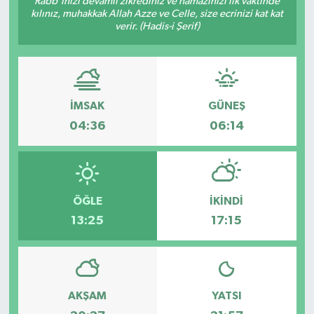
Rabb’inizi devamlı zikrediniz ve namazınızı ilk vaktinde
kılınız, muhakkak Allah Azze ve Celle, size ecrinizi kat kat
DÜNYA
verir. (Hadis-i Şerif)
Dursunbey
Edremit
İMSAK
GÜNEŞ
04:36
06:14
EĞİTİM
EKONOMİ
ÖĞLE
İKINDI
Erdek
13:25
17:15
Gömeç
Gönen
AKŞAM
YATSI
Havran