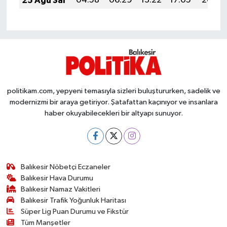
25 Ağu Sal
04:58
06:29
13:22
17:05
20:05
Susurluk
TARİHTE BUGÜN
TEKNOLOJİ
Trend
politikam.com, yepyeni temasıyla sizleri buluştururken, sadelik ve
modernizmi bir araya getiriyor. Şatafattan kaçınıyor ve insanlara
TÜRKİYE
haber okuyabilecekleri bir altyapı sunuyor.
VİZYONDAKİLER
YAŞAM
Balıkesir Nöbetçi Eczaneler
Balıkesir Hava Durumu
Balıkesir Namaz Vakitleri
Balıkesir Trafik Yoğunluk Haritası
Süper Lig Puan Durumu ve Fikstür
Tüm Manşetler