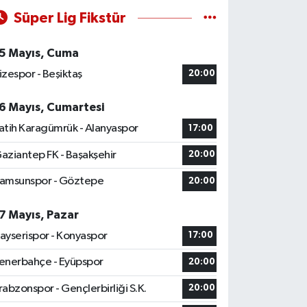
Süper Lig Fikstür
5 Mayıs, Cuma
izespor - Beşiktaş
20:00
6 Mayıs, Cumartesi
atih Karagümrük - Alanyaspor
17:00
aziantep FK - Başakşehir
20:00
amsunspor - Göztepe
20:00
7 Mayıs, Pazar
ayserispor - Konyaspor
17:00
enerbahçe - Eyüpspor
20:00
rabzonspor - Gençlerbirliği S.K.
20:00