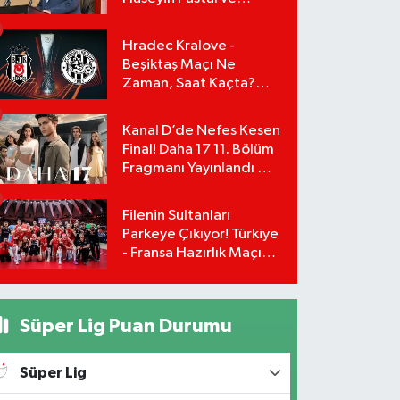
Yönetimi İstifa Ederek
ÇAĞDAŞ-SEN'e Geçti
Hradec Kralove -
Beşiktaş Maçı Ne
Zaman, Saat Kaçta?
UEFA Avrupa Ligi 3. Ön
Eleme Turu Yayın
Kanal D’de Nefes Kesen
Detayları!
Final! Daha 17 11. Bölüm
Fragmanı Yayınlandı Mı?
Leyla ve Aras İçin Yolun
Sonu Mu?
Filenin Sultanları
Parkeye Çıkıyor! Türkiye
- Fransa Hazırlık Maçı
Ne Zaman, Saat Kaçta?
Hangi Kanalda?
Süper Lig Puan Durumu
Süper Lig