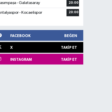
asımpaşa - Galatasaray
20:00
ntalyaspor - Kocaelispor
20:00
FACEBOOK
BEĞEN
X
TAKIP ET
INSTAGRAM
TAKIP ET