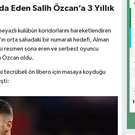
a Eden Salih Özcan’a 3 Yıllık
eyazlı kulübün koridorlarını hareketlendiren
ın orta sahadaki bir numaralı hedefi, Alman
si resmen sona eren ve serbest oyuncu
ih Özcan oldu.
ki tecrübeli ön libero için masaya koyduğu
şti:
1