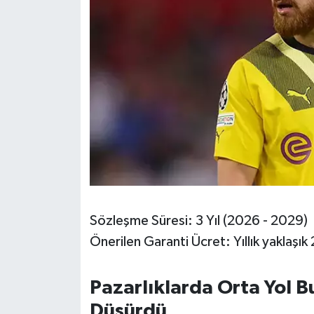
Susurluk
TARİHTE BUGÜN
TEKNOLOJİ
Trend
TÜRKİYE
VİZYONDAKİLER
Sözleşme Süresi: 3 Yıl (2026 - 2029)
YAŞAM
Önerilen Garanti Ücret: Yıllık yaklaşık
Pazarlıklarda Orta Yol B
Düşürdü