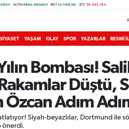
0380
6862,09000
14.598,00
79.591,74
ALTIN
BİST
BTC
SİYASET
YAŞAM
OLAY
SPOR
YAZARLAR
RESMİ 
Yılın Bombası! Sal
 Rakamlar Düştü, 
ih Özcan Adım Adı
latıyor! Siyah-beyazlılar, Dortmund ile s
o önerdi.