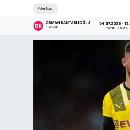
#Beşiktaş
DÜNYA
OSMAN KANTARLIOĞLU
04.07.2026 - 12
Dursunbey
EDITÖR
YAYINLANMA
Edremit
EĞİTİM
EKONOMİ
Erdek
Gömeç
Gönen
Havran