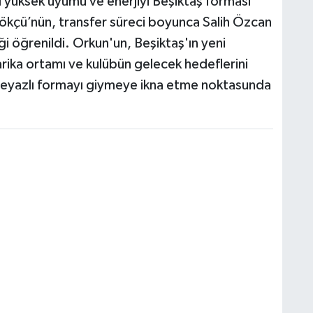
rı yüksek uyumu ve enerjiyi Beşiktaş forması
ökçü’nün, transfer süreci boyunca Salih Özcan
diği öğrenildi. Orkun'un, Beşiktaş'ın yeni
rika ortamı ve kulübün gelecek hedeflerini
h-beyazlı formayı giymeye ikna etme noktasunda