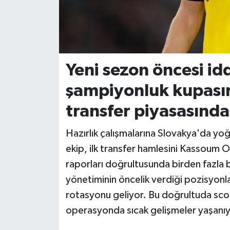
İvrindi
KENT GÜNDEMİ
Yeni sezon öncesi idd
Kepsut
şampiyonluk kupasın
KÜLTÜR-SANAT
transfer piyasasında 
MAGAZİN
Hazırlık çalışmalarına Slovakya'da y
ekip, ilk transfer hamlesini Kassoum O
MANŞET
raporları doğrultusunda birden fazla 
yönetiminin öncelik verdiği pozisyonl
Manyas
rotasyonu geliyor. Bu doğrultuda scout
OLAY
operasyonda sıcak gelişmeler yaşanıy