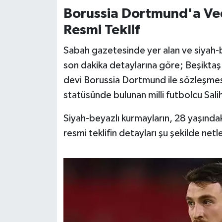
OTOMOTİV
Borussia Dortmund'a Ved
Resmi Teklif
Resmi İlanlar
Sabah gazetesinde yer alan ve siyah-b
SAĞLIK
son dakika detaylarına göre; Beşiktaş'
Savaştepe
devi Borussia Dortmund ile sözleşme
statüsünde bulunan milli futbolcu Sal
SEYAHAT
Siyah-beyazlı kurmayların, 28 yaşında
SİYASET
resmi teklifin detayları şu şekilde netle
Sındırgı
SPOR
SÜRMANŞET