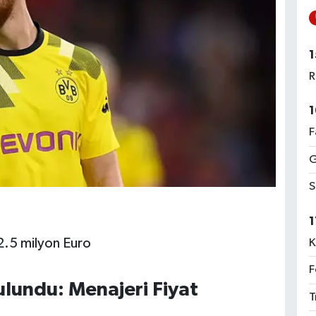
1
R
1
F
G
S
1
 2.5 milyon Euro
K
F
ulundu: Menajeri Fiyat
T