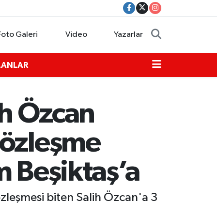
Foto Galeri
Video
Yazarlar
İLANLAR
ih Özcan
Sözleşme
m Beşiktaş’a
özleşmesi biten Salih Özcan'a 3