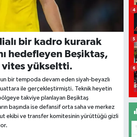
4
ialı bir kadro kurarak
5
ı hedefleyen Beşiktaş,
vites yükseltti.
6
oğun bir tempoda devam eden siyah-beyazlı
uattara ile gerçekleştirmişti. Teknik heyetin
bölgeye takviye planlayan Beşiktaş
arın başında ise defansif orta saha ve merkez
 ekibi ve transfer komitesinin yürüttüğü gizli
or.