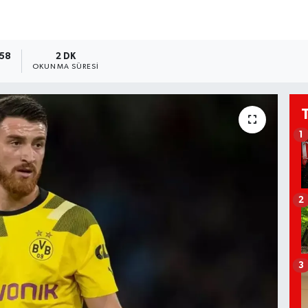
:58
2 DK
OKUNMA SÜRESI
1
2
3