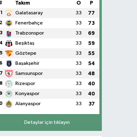
#
Takım
O
P
1
Galatasaray
33
77
2
Fenerbahçe
33
73
3
Trabzonspor
33
69
4
Beşiktaş
33
59
5
Göztepe
33
55
6
Başakşehir
33
54
7
Samsunspor
33
48
8
Rizespor
33
40
9
Konyaspor
33
40
0
Alanyaspor
33
37
Detaylar için tıklayın