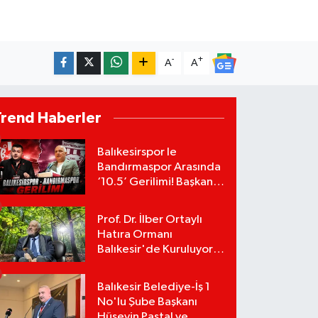
-
+
A
A
Trend Haberler
Balıkesirspor le
Bandırmaspor Arasında
‘10.5’ Gerilimi! Başkan
Mert Alper Acar’dan
Murat Karakoyun'a Sert
Prof. Dr. İlber Ortaylı
Tepki!
Hatıra Ormanı
Balıkesir'de Kuruluyor!
TEMA Vakfı Fidan
Bağışlarını Başlattı!
Balıkesir Belediye-İş 1
No'lu Şube Başkanı
Hüseyin Pastal ve