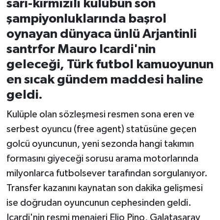
sarı-kırmızılı kulübün son
şampiyonluklarında başrol
İvrindi
oynayan dünyaca ünlü Arjantinli
santrfor Mauro Icardi'nin
KENT GÜNDEMİ
geleceği, Türk futbol kamuoyunun
Kepsut
en sıcak gündem maddesi haline
geldi.
KÜLTÜR-SANAT
Kulüple olan sözleşmesi resmen sona eren ve
MAGAZİN
serbest oyuncu (free agent) statüsüne geçen
golcü oyuncunun, yeni sezonda hangi takımın
MANŞET
formasını giyeceği sorusu arama motorlarında
milyonlarca futbolsever tarafından sorgulanıyor.
Manyas
Transfer kazanını kaynatan son dakika gelişmesi
OLAY
ise doğrudan oyuncunun cephesinden geldi.
Icardi'nin resmi menajeri Elio Pino, Galatasaray