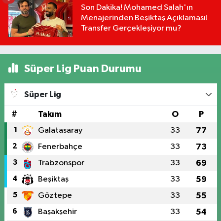
Son Dakika! Mohamed Salah'ın
Menajerinden Beşiktaş Açıklaması!
Transfer Gerçekleşiyor mu?
Süper Lig Puan Durumu
Süper Lig
#
Takım
O
P
1
Galatasaray
33
77
2
Fenerbahçe
33
73
3
Trabzonspor
33
69
4
Beşiktaş
33
59
5
Göztepe
33
55
6
Başakşehir
33
54