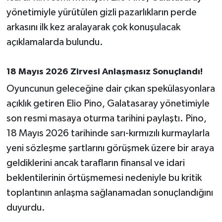
OTOMOTİV
yönetimiyle yürütülen gizli pazarlıkların perde
arkasını ilk kez aralayarak çok konuşulacak
Resmi İlanlar
açıklamalarda bulundu.
SAĞLIK
18 Mayıs 2026 Zirvesi Anlaşmasız Sonuçlandı!
Savaştepe
Oyuncunun geleceğine dair çıkan spekülasyonlara
açıklık getiren Elio Pino, Galatasaray yönetimiyle
SEYAHAT
son resmi masaya oturma tarihini paylaştı. Pino,
SİYASET
18 Mayıs 2026 tarihinde sarı-kırmızılı kurmaylarla
yeni sözleşme şartlarını görüşmek üzere bir araya
Sındırgı
geldiklerini ancak tarafların finansal ve idari
beklentilerinin örtüşmemesi nedeniyle bu kritik
SPOR
toplantının anlaşma sağlanamadan sonuçlandığını
SÜRMANŞET
duyurdu.