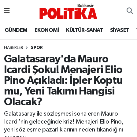
ASTROLOJİ
Balıkesir Nöbetçi Eczaneler
GÜNDEM
EKONOMİ
KÜLTÜR-SANAT
SİYASET
Ayvalık
Balıkesir Hava Durumu
HABERLER
SPOR
Balya
Balıkesir Namaz Vakitleri
Galatasaray'da Mauro
Icardi Şoku! Menajeri Elio
Bandırma
Balıkesir Trafik Yoğunluk Haritası
Pino Açıkladı: İpler Koptu
Bigadiç
Süper Lig Puan Durumu ve Fikstür
mu, Yeni Takımı Hangisi
Olacak?
BİYOGRAFİLER
Tüm Manşetler
Galatasaray ile sözleşmesi sona eren Mauro
Burhaniye
Son Dakika Haberleri
Icardi'nin geleceğinde kriz! Menajeri Elio Pino,
yeni sözleşme pazarlıklarının neden tıkandığını
ÇEVRE
Haber Arşivi