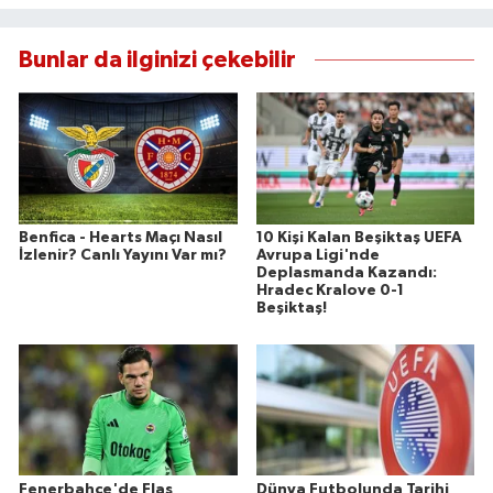
Bunlar da ilginizi çekebilir
Benfica - Hearts Maçı Nasıl
10 Kişi Kalan Beşiktaş UEFA
İzlenir? Canlı Yayını Var mı?
Avrupa Ligi'nde
Deplasmanda Kazandı:
Hradec Kralove 0-1
Beşiktaş!
Fenerbahçe'de Flaş
Dünya Futbolunda Tarihi