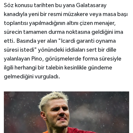
Söz konusu tarihten bu yana Galatasaray
Susurluk
kanadıyla yeni bir resmi müzakere veya masa başı
TARİHTE BUGÜN
toplantısı yapılmadığının altını çizen menajer,
sürecin tamamen durma noktasına geldiğini ima
TEKNOLOJİ
etti. Basında yer alan "Icardi garanti oynama
süresi istedi" yönündeki iddiaları sert bir dille
Trend
yalanlayan Pino, görüşmelerde forma süresiyle
TÜRKİYE
ilgili herhangi bir talebin kesinlikle gündeme
gelmediğini vurguladı.
VİZYONDAKİLER
YAŞAM