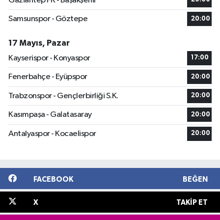
Gaziantep FK - Başakşehir
Samsunspor - Göztepe
20:00
17 Mayıs, Pazar
Kayserispor - Konyaspor
17:00
Fenerbahçe - Eyüpspor
20:00
Trabzonspor - Gençlerbirliği S.K.
20:00
Kasımpaşa - Galatasaray
20:00
Antalyaspor - Kocaelispor
20:00
FACEBOOK
BEĞEN
X
TAKIP ET