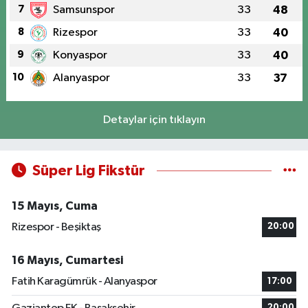
7
Samsunspor
33
48
8
Rizespor
33
40
9
Konyaspor
33
40
10
Alanyaspor
33
37
Detaylar için tıklayın
Süper Lig Fikstür
15 Mayıs, Cuma
Rizespor - Beşiktaş
20:00
16 Mayıs, Cumartesi
Fatih Karagümrük - Alanyaspor
17:00
20:00