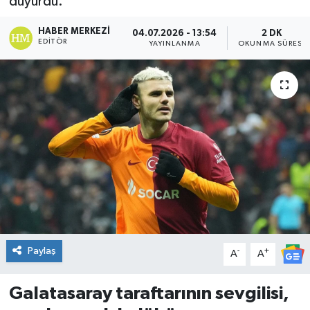
duyurdu.
DÜNYA
HABER MERKEZI
04.07.2026 - 13:54
2 DK
EDITÖR
YAYINLANMA
OKUNMA SÜRESI
Dursunbey
Edremit
EĞİTİM
EKONOMİ
Erdek
Gömeç
Paylaş
-
+
A
A
Gönen
Galatasaray taraftarının sevgilisi,
Havran