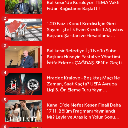
Balıkesir'de Kuruluyor! TEMA Vakfı
Fidan Bağışlarını Başlattı!
2
1.20 Faizli Konut Kredisi İçin Geri
Sayım! İşte İlk Evim Kredisi 1 Ağustos
Başvuru Şartları ve Hesaplama
Tablosu:
3
Balıkesir Belediye-İş 1 No'lu Şube
Başkanı Hüseyin Pastal ve Yönetimi
İstifa Ederek ÇAĞDAŞ-SEN'e Geçti
4
Hradec Kralove - Beşiktaş Maçı Ne
Zaman, Saat Kaçta? UEFA Avrupa
Ligi 3. Ön Eleme Turu Yayın
Detayları!
5
Kanal D’de Nefes Kesen Final! Daha
17 11. Bölüm Fragmanı Yayınlandı
Mı? Leyla ve Aras İçin Yolun Sonu
Mu?
6