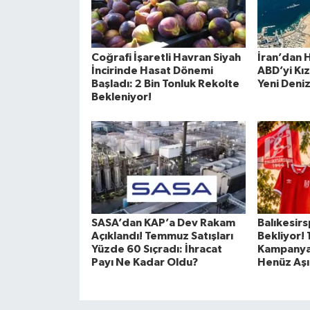
Coğrafi İşaretli Havran Siyah
İran’dan 
İncirinde Hasat Dönemi
ABD’yi Kı
Başladı: 2 Bin Tonluk Rekolte
Yeni Deni
Bekleniyor!
SASA’dan KAP’a Dev Rakam
Balıkesir
Açıklandı! Temmuz Satışları
Bekliyor!
Yüzde 60 Sıçradı: İhracat
Kampanyas
Payı Ne Kadar Oldu?
Henüz Aşıl