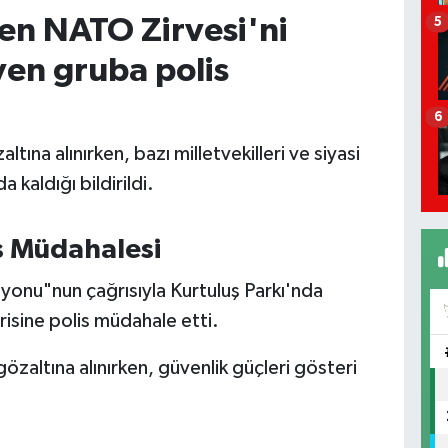
en NATO Zirvesi'ni
5
yen gruba polis
6
tına alınırken, bazı milletvekilleri ve siyasi
a kaldığı bildirildi.
s Müdahalesi
onu"nun çağrısıyla Kurtuluş Parkı'nda
sine polis müdahale etti.
özaltına alınırken, güvenlik güçleri gösteri