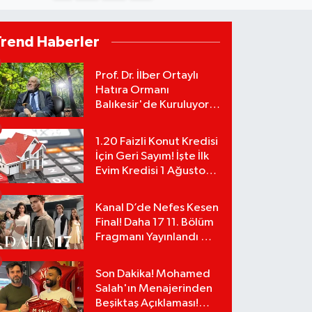
Trend Haberler
Prof. Dr. İlber Ortaylı
Hatıra Ormanı
Balıkesir'de Kuruluyor!
TEMA Vakfı Fidan
Bağışlarını Başlattı!
1.20 Faizli Konut Kredisi
İçin Geri Sayım! İşte İlk
Evim Kredisi 1 Ağustos
Başvuru Şartları ve
Hesaplama Tablosu:
Kanal D’de Nefes Kesen
Final! Daha 17 11. Bölüm
Fragmanı Yayınlandı Mı?
Leyla ve Aras İçin Yolun
Sonu Mu?
Son Dakika! Mohamed
Salah'ın Menajerinden
Beşiktaş Açıklaması!