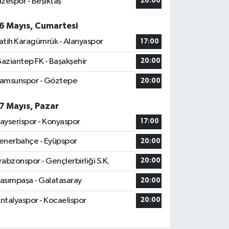
izespor - Beşiktaş
20:00
6 Mayıs, Cumartesi
atih Karagümrük - Alanyaspor
17:00
aziantep FK - Başakşehir
20:00
amsunspor - Göztepe
20:00
7 Mayıs, Pazar
ayserispor - Konyaspor
17:00
enerbahçe - Eyüpspor
20:00
rabzonspor - Gençlerbirliği S.K.
20:00
asımpaşa - Galatasaray
20:00
ntalyaspor - Kocaelispor
20:00