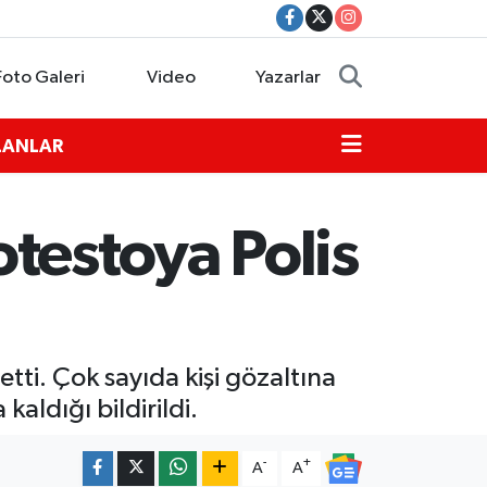
Foto Galeri
Video
Yazarlar
İLANLAR
testoya Polis
ti. Çok sayıda kişi gözaltına
 kaldığı bildirildi.
-
+
A
A