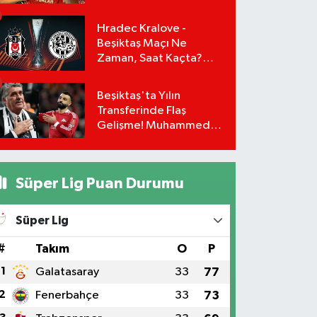
Transfer Gerçekleşiyor
mu?
Hradec Kralove -
Beşiktaş Maçı Ne
Zaman, Saat Kaçta?
UEFA Avrupa Ligi 3. Ön
Eleme Turu Yayın
Beşiktaş'ta Yılın
Detayları!
Transferinde Flaş
Gelişme! Muhammed
Salah Masaya Geri
Dönüyor!
Süper Lig Puan Durumu
Süper Lig
#
Takım
O
P
1
Galatasaray
33
77
2
Fenerbahçe
33
73