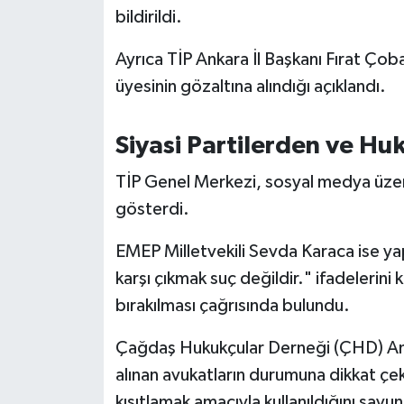
bildirildi.
Susurluk
Ayrıca TİP Ankara İl Başkanı Fırat Çoba
TARİHTE BUGÜN
üyesinin gözaltına alındığı açıklandı.
TEKNOLOJİ
Siyasi Partilerden ve Hu
Trend
TİP Genel Merkezi, sosyal medya üzer
TÜRKİYE
gösterdi.
VİZYONDAKİLER
EMEP Milletvekili Sevda Karaca ise 
karşı çıkmak suç değildir." ifadelerini 
YAŞAM
bırakılması çağrısında bulundu.
Çağdaş Hukukçular Derneği (ÇHD) Ank
alınan avukatların durumuna dikkat çeke
kısıtlamak amacıyla kullanıldığını savu