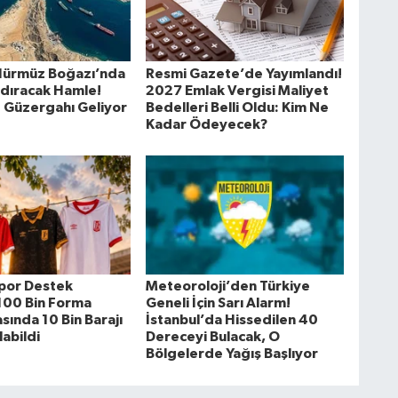
Hürmüz Boğazı’nda
Resmi Gazete’de Yayımlandı!
zdıracak Hamle!
2027 Emlak Vergisi Maliyet
z Güzergahı Geliyor
Bedelleri Belli Oldu: Kim Ne
Kadar Ödeyecek?
spor Destek
Meteoroloji’den Türkiye
 100 Bin Forma
Geneli İçin Sarı Alarm!
ında 10 Bin Barajı
İstanbul’da Hissedilen 40
abildi
Dereceyi Bulacak, O
Bölgelerde Yağış Başlıyor