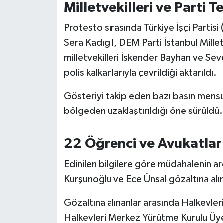
OTOMOTİV
Milletvekilleri ve Parti 
Protesto sırasında Türkiye İşçi Partis
Resmi İlanlar
Sera Kadıgil, DEM Parti İstanbul Mille
SAĞLIK
milletvekilleri İskender Bayhan ve Se
polis kalkanlarıyla çevrildiği aktarıldı.
Savaştepe
Gösteriyi takip eden bazı basın mensu
SEYAHAT
bölgeden uzaklaştırıldığı öne sürüldü.
SİYASET
22 Öğrenci ve Avukatlar
Sındırgı
Edinilen bilgilere göre müdahalenin a
Kurşunoğlu ve Ece Ünsal gözaltına alı
SPOR
Gözaltına alınanlar arasında Halkevler
SÜRMANŞET
Halkevleri Merkez Yürütme Kurulu Üy