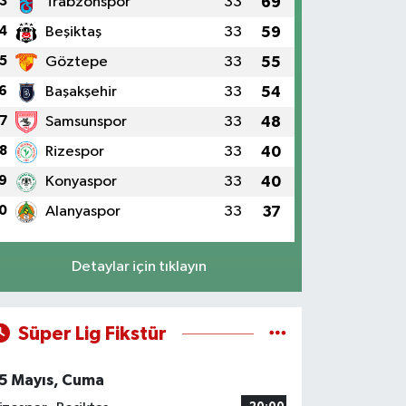
3
Trabzonspor
33
69
4
Beşiktaş
33
59
5
Göztepe
33
55
6
Başakşehir
33
54
7
Samsunspor
33
48
8
Rizespor
33
40
9
Konyaspor
33
40
0
Alanyaspor
33
37
Detaylar için tıklayın
Süper Lig Fikstür
5 Mayıs, Cuma