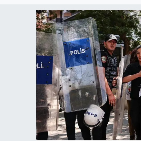
DÜNYA
Dursunbey
Edremit
EĞİTİM
EKONOMİ
Erdek
Gömeç
Gönen
Havran