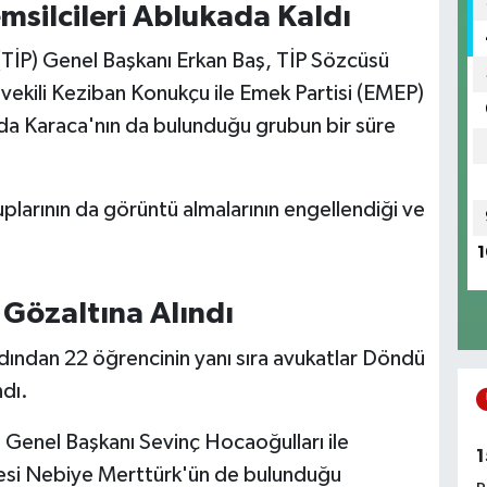
Temsilcileri Ablukada Kaldı
i (TİP) Genel Başkanı Erkan Baş, TİP Sözcüsü
tvekili Keziban Konukçu ile Emek Partisi (EMEP)
vda Karaca'nın da bulunduğu grubun bir süre
plarının da görüntü almalarının engellendiği ve
1
 Gözaltına Alındı
rdından 22 öğrencinin yanı sıra avukatlar Döndü
ndı.
i Genel Başkanı Sevinç Hocaoğulları ile
1
esi Nebiye Merttürk'ün de bulunduğu