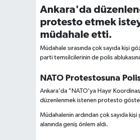
Ankara'da düzenlen
İvrindi
protesto etmek iste
KENT GÜNDEMİ
müdahale etti.
Kepsut
Müdahale sırasında çok sayıda kişi gözal
parti temsilcilerinin de polis ablukasınd
KÜLTÜR-SANAT
NATO Protestosuna Poli
MAGAZİN
Ankara'da "NATO'ya Hayır Koordinasy
MANŞET
düzenlenmek istenen protesto gösteri
Manyas
Müdahalenin ardından çok sayıda kişi g
alanında geniş önlem aldı.
OLAY