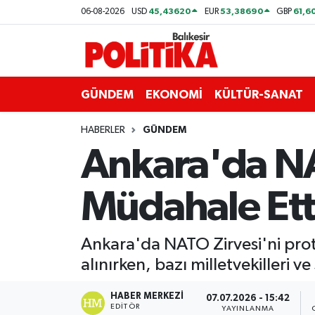
45,43620
53,38690
61,6
06-08-2026
USD
EUR
GBP
ASTROLOJİ
Balıkesir Nöbetçi Eczaneler
Ayvalık
Balıkesir Hava Durumu
GÜNDEM
EKONOMİ
KÜLTÜR-SANAT
Balya
Balıkesir Namaz Vakitleri
HABERLER
GÜNDEM
Ankara'da NA
Bandırma
Balıkesir Trafik Yoğunluk Haritası
Müdahale Etti
Bigadiç
Süper Lig Puan Durumu ve Fikstür
BİYOGRAFİLER
Tüm Manşetler
Ankara'da NATO Zirvesi'ni prot
alınırken, bazı milletvekilleri ve
Burhaniye
Son Dakika Haberleri
HABER MERKEZI
07.07.2026 - 15:42
ÇEVRE
Haber Arşivi
EDITÖR
YAYINLANMA