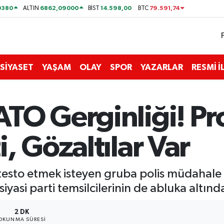
0380
6862,09000
14.598,00
79.591,74
ALTIN
BİST
BTC
SİYASET
YAŞAM
OLAY
SPOR
YAZARLAR
RESMİ 
TO Gerginliği! Pro
, Gözaltılar Var
esto etmek isteyen gruba polis müdahale et
 siyasi parti temsilcilerinin de abluka altında
2 DK
OKUNMA SÜRESI