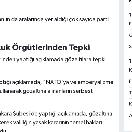
R
1
n'ın da aralarında yer aldığı çok sayıda parti
F
G
kuk Örgütlerinden Tepki
S
inden yaptığı açıklamada gözaltılara tepki
1
K
F
yaptığı açıklamada, "NATO'ya ve emperyalizme
kullanarak gözaltına alınanların serbest
T
K
ara Şubesi de yaptığı açıklamada, gözaltına
A
rek valiliğin yasak kararının temel hakları
ndu.