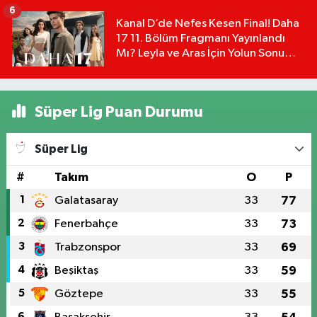
Detayları!
6
Kanal D’de Nefes Kesen Final! Daha
17 11. Bölüm Fragmanı Yayınlandı
Mı? Leyla ve Aras İçin Yolun Sonu
Mu?
Süper Lig Puan Durumu
Süper Lig
#
Takım
O
P
1
Galatasaray
33
77
2
Fenerbahçe
33
73
3
Trabzonspor
33
69
4
Beşiktaş
33
59
5
Göztepe
33
55
6