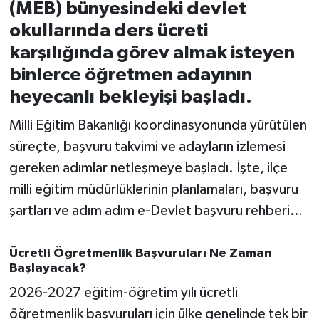
(MEB) bünyesindeki devlet
okullarında ders ücreti
İvrindi
karşılığında görev almak isteyen
KENT GÜNDEMİ
binlerce öğretmen adayının
heyecanlı bekleyişi başladı.
Kepsut
Milli Eğitim Bakanlığı koordinasyonunda yürütülen
KÜLTÜR-SANAT
süreçte, başvuru takvimi ve adayların izlemesi
gereken adımlar netleşmeye başladı. İşte, ilçe
MAGAZİN
milli eğitim müdürlüklerinin planlamaları, başvuru
şartları ve adım adım e-Devlet başvuru rehberi…
MANŞET
Manyas
Ücretli Öğretmenlik Başvuruları Ne Zaman
Başlayacak?
OLAY
2026-2027 eğitim-öğretim yılı ücretli
öğretmenlik başvuruları için ülke genelinde tek bir