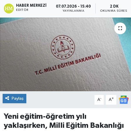
HABER MERKEZI
07.07.2026 - 15:40
2 DK
DÜNYA
EDITÖR
YAYINLANMA
OKUNMA SÜRESI
Dursunbey
Edremit
EĞİTİM
EKONOMİ
Erdek
Paylaş
-
+
Gömeç
A
A
Gönen
Yeni eğitim-öğretim yılı
yaklaşırken, Milli Eğitim Bakanlığı
Havran