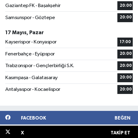
Gaziantep FK - Başakşehir
20:00
Samsunspor - Göztepe
20:00
17 Mayıs, Pazar
Kayserispor - Konyaspor
17:00
Fenerbahçe - Eyüpspor
20:00
Trabzonspor - Gençlerbirliği S.K.
20:00
Kasımpaşa - Galatasaray
20:00
Antalyaspor - Kocaelispor
20:00
FACEBOOK
BEĞEN
X
TAKIP ET