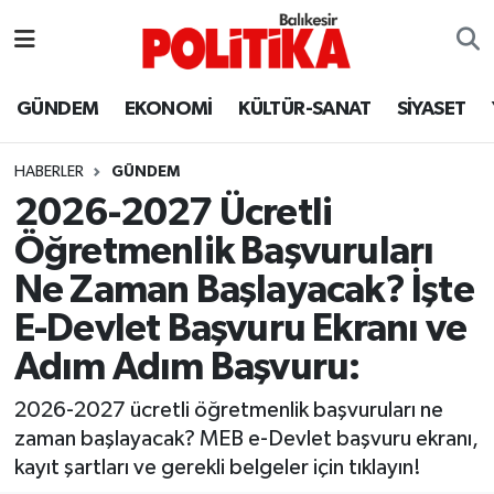
ASTROLOJİ
Balıkesir Nöbetçi Eczaneler
GÜNDEM
EKONOMİ
KÜLTÜR-SANAT
SİYASET
Ayvalık
Balıkesir Hava Durumu
HABERLER
GÜNDEM
Balya
Balıkesir Namaz Vakitleri
2026-2027 Ücretli
Öğretmenlik Başvuruları
Bandırma
Balıkesir Trafik Yoğunluk Haritası
Ne Zaman Başlayacak? İşte
Bigadiç
Süper Lig Puan Durumu ve Fikstür
E-Devlet Başvuru Ekranı ve
Adım Adım Başvuru:
BİYOGRAFİLER
Tüm Manşetler
2026-2027 ücretli öğretmenlik başvuruları ne
Burhaniye
Son Dakika Haberleri
zaman başlayacak? MEB e-Devlet başvuru ekranı,
kayıt şartları ve gerekli belgeler için tıklayın!
ÇEVRE
Haber Arşivi