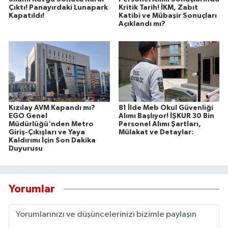
Çıktı! Panayırdaki Lunapark
Kritik Tarih! İKM, Zabıt
Kapatıldı!
Katibi ve Mübaşir Sonuçları
Açıklandı mı?
Kızılay AVM Kapandı mı?
81 İlde Meb Okul Güvenliği
EGO Genel
Alımı Başlıyor! İŞKUR 30 Bin
Müdürlüğü'nden Metro
Personel Alımı Şartları,
Giriş-Çıkışları ve Yaya
Mülakat ve Detaylar:
Kaldırımı İçin Son Dakika
Duyurusu
Yorumlar