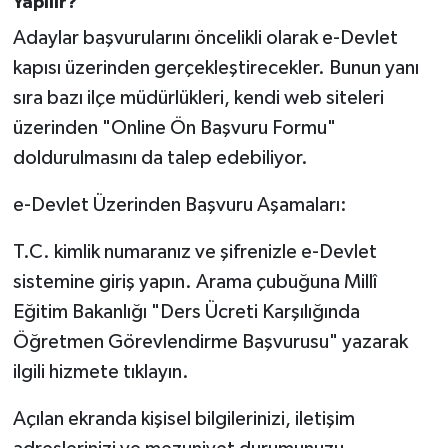
Yapılır?
Susurluk
Adaylar başvurularını öncelikli olarak e-Devlet
kapısı üzerinden gerçekleştirecekler. Bunun yanı
TARİHTE BUGÜN
sıra bazı ilçe müdürlükleri, kendi web siteleri
TEKNOLOJİ
üzerinden "Online Ön Başvuru Formu"
doldurulmasını da talep edebiliyor.
Trend
e-Devlet Üzerinden Başvuru Aşamaları:
TÜRKİYE
T.C. kimlik numaranız ve şifrenizle e-Devlet
VİZYONDAKİLER
sistemine giriş yapın. Arama çubuğuna Millî
Eğitim Bakanlığı "Ders Ücreti Karşılığında
YAŞAM
Öğretmen Görevlendirme Başvurusu" yazarak
ilgili hizmete tıklayın.
Açılan ekranda kişisel bilgilerinizi, iletişim