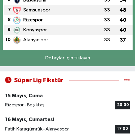
Başakşehir
33
54
7
Samsunspor
33
48
8
Rizespor
33
40
9
Konyaspor
33
40
10
Alanyaspor
33
37
Detaylar için tıklayın
Süper Lig Fikstür
15 Mayıs, Cuma
Rizespor - Beşiktaş
20:00
16 Mayıs, Cumartesi
Fatih Karagümrük - Alanyaspor
17:00