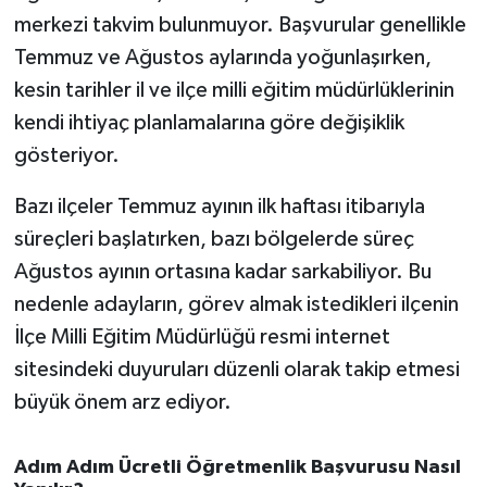
OTOMOTİV
merkezi takvim bulunmuyor. Başvurular genellikle
Temmuz ve Ağustos aylarında yoğunlaşırken,
Resmi İlanlar
kesin tarihler il ve ilçe milli eğitim müdürlüklerinin
SAĞLIK
kendi ihtiyaç planlamalarına göre değişiklik
gösteriyor.
Savaştepe
Bazı ilçeler Temmuz ayının ilk haftası itibarıyla
SEYAHAT
süreçleri başlatırken, bazı bölgelerde süreç
Ağustos ayının ortasına kadar sarkabiliyor. Bu
SİYASET
nedenle adayların, görev almak istedikleri ilçenin
İlçe Milli Eğitim Müdürlüğü resmi internet
Sındırgı
sitesindeki duyuruları düzenli olarak takip etmesi
SPOR
büyük önem arz ediyor.
SÜRMANŞET
Adım Adım Ücretli Öğretmenlik Başvurusu Nasıl