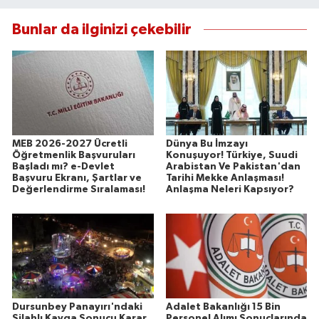
Bunlar da ilginizi çekebilir
MEB 2026-2027 Ücretli
Dünya Bu İmzayı
Öğretmenlik Başvuruları
Konuşuyor! Türkiye, Suudi
Başladı mı? e-Devlet
Arabistan Ve Pakistan'dan
Başvuru Ekranı, Şartlar ve
Tarihi Mekke Anlaşması!
Değerlendirme Sıralaması!
Anlaşma Neleri Kapsıyor?
Dursunbey Panayırı'ndaki
Adalet Bakanlığı 15 Bin
Silahlı Kavga Sonucu Karar
Personel Alımı Sonuçlarında