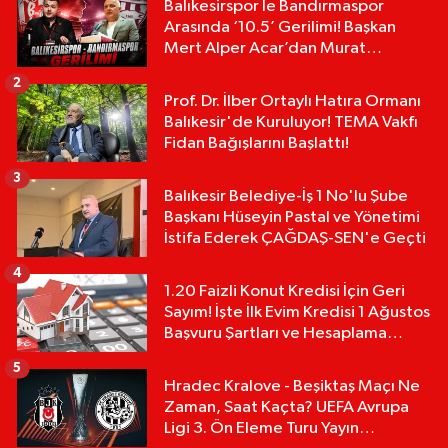
Balıkesirspor le Bandırmaspor
Arasında ‘10.5’ Gerilimi! Başkan
Mert Alper Acar’dan Murat
Karakoyun'a Sert Tepki!
2
Prof. Dr. İlber Ortaylı Hatıra Ormanı
Balıkesir'de Kuruluyor! TEMA Vakfı
Fidan Bağışlarını Başlattı!
3
Balıkesir Belediye-İş 1 No'lu Şube
Başkanı Hüseyin Pastal ve Yönetimi
İstifa Ederek ÇAĞDAŞ-SEN'e Geçti
4
1.20 Faizli Konut Kredisi İçin Geri
Sayım! İşte İlk Evim Kredisi 1 Ağustos
Başvuru Şartları ve Hesaplama
Tablosu:
5
Hradec Kralove - Beşiktaş Maçı Ne
Zaman, Saat Kaçta? UEFA Avrupa
Ligi 3. Ön Eleme Turu Yayın