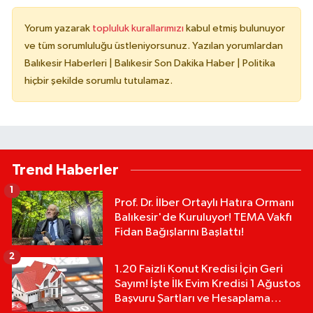
Yorum yazarak
topluluk kurallarımızı
kabul etmiş bulunuyor
ve tüm sorumluluğu üstleniyorsunuz. Yazılan yorumlardan
Balıkesir Haberleri | Balıkesir Son Dakika Haber | Politika
hiçbir şekilde sorumlu tutulamaz.
Trend Haberler
1
Prof. Dr. İlber Ortaylı Hatıra Ormanı
Balıkesir'de Kuruluyor! TEMA Vakfı
Fidan Bağışlarını Başlattı!
2
1.20 Faizli Konut Kredisi İçin Geri
Sayım! İşte İlk Evim Kredisi 1 Ağustos
Başvuru Şartları ve Hesaplama