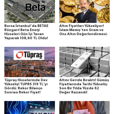
Borsa İstanbul'da BETAE
Altın Fiyatları Yükseliyor!
Rüzgarı! Beta Enerji
İslam Memiş'ten Gram ve
Hisseleri Gün İçi Tavan
Ons Altın Değerlendirmesi:
Yaparak 108,60 TL Oldu!
Tüpraş Hisselerinde Dev
Altını Geride Bıraktı! Gümüş
Yükseliş! TUPRS 319 TL'yi
Fiyatlarında Tarihi Yükseliş:
Gördü: Rekor Bilanço
Son Bir Yılda Yüzde 62
Sonrası Rekor Fiyat!
Değer Kazandı!