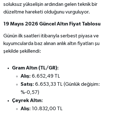
soluksuz yükselişin ardından gelen teknik bir
Susurluk
düzeltme hareketi olduğunu vurguluyor.
TARİHTE BUGÜN
19 Mayıs 2026 Güncel Altın Fiyat Tablosu
TEKNOLOJİ
Günün ilk saatleri itibarıyla serbest piyasa ve
kuyumcularda baz alınan anlık altın fiyatları şu
Trend
şekilde şekillendi:
TÜRKİYE
Gram Altın (TL/GR):
VİZYONDAKİLER
Alış:
6.652,49 TL
YAŞAM
Satış:
6.653,33 TL (Günlük değişim:
%-0,57)
Çeyrek Altın:
Alış:
10.832,00 TL