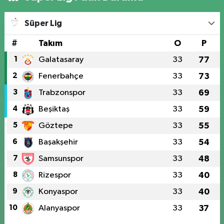
Süper Lig
#
Takım
O
P
1
Galatasaray
33
77
2
Fenerbahçe
33
73
3
Trabzonspor
33
69
4
Beşiktaş
33
59
5
Göztepe
33
55
6
Başakşehir
33
54
7
Samsunspor
33
48
8
Rizespor
33
40
9
Konyaspor
33
40
10
Alanyaspor
33
37