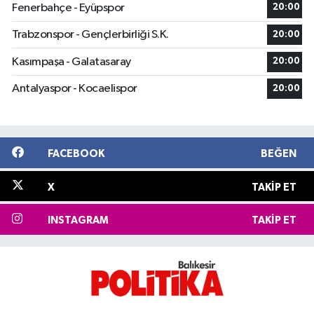
Fenerbahçe - Eyüpspor
20:00
Trabzonspor - Gençlerbirliği S.K.
20:00
Kasımpaşa - Galatasaray
20:00
Antalyaspor - Kocaelispor
20:00
FACEBOOK
BEĞEN
X
TAKIP ET
INSTAGRAM
TAKIP ET