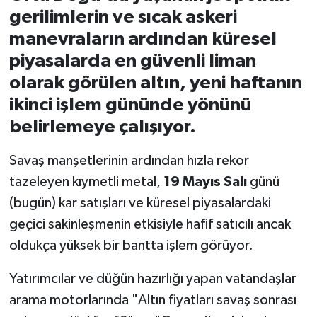
gerilimlerin ve sıcak askeri
İvrindi
manevraların ardından küresel
piyasalarda en güvenli liman
KENT GÜNDEMİ
olarak görülen altın, yeni haftanın
ikinci işlem gününde yönünü
Kepsut
belirlemeye çalışıyor.
KÜLTÜR-SANAT
Savaş manşetlerinin ardından hızla rekor
MAGAZİN
tazeleyen kıymetli metal,
19 Mayıs Salı
günü
(bugün) kar satışları ve küresel piyasalardaki
MANŞET
geçici sakinleşmenin etkisiyle hafif satıcılı ancak
oldukça yüksek bir bantta işlem görüyor.
Manyas
Yatırımcılar ve düğün hazırlığı yapan vatandaşlar
OLAY
arama motorlarında "Altın fiyatları savaş sonrası