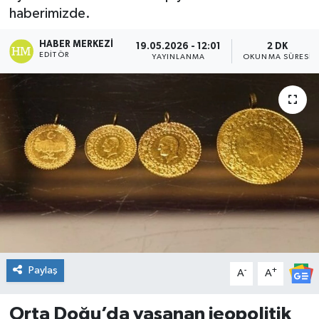
haberimizde.
DÜNYA
HABER MERKEZI
19.05.2026 - 12:01
2 DK
EDITÖR
YAYINLANMA
OKUNMA SÜRESI
Dursunbey
Edremit
EĞİTİM
EKONOMİ
Erdek
Gömeç
Paylaş
-
+
A
A
Gönen
Orta Doğu’da yaşanan jeopolitik
Havran