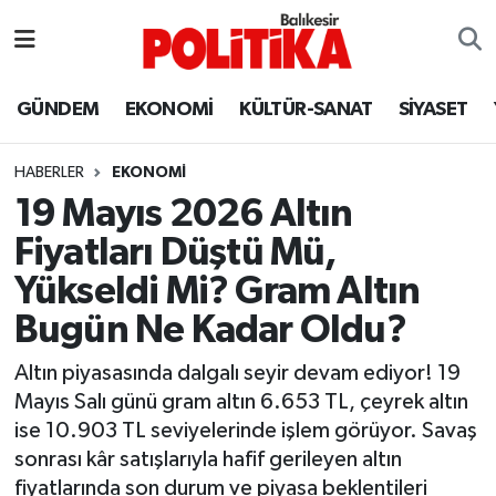
ASTROLOJİ
Balıkesir Nöbetçi Eczaneler
GÜNDEM
EKONOMİ
KÜLTÜR-SANAT
SİYASET
Ayvalık
Balıkesir Hava Durumu
HABERLER
EKONOMİ
Balya
Balıkesir Namaz Vakitleri
19 Mayıs 2026 Altın
Fiyatları Düştü Mü,
Bandırma
Balıkesir Trafik Yoğunluk Haritası
Yükseldi Mi? Gram Altın
Bigadiç
Süper Lig Puan Durumu ve Fikstür
Bugün Ne Kadar Oldu?
BİYOGRAFİLER
Tüm Manşetler
Altın piyasasında dalgalı seyir devam ediyor! 19
Mayıs Salı günü gram altın 6.653 TL, çeyrek altın
Burhaniye
Son Dakika Haberleri
ise 10.903 TL seviyelerinde işlem görüyor. Savaş
sonrası kâr satışlarıyla hafif gerileyen altın
ÇEVRE
Haber Arşivi
fiyatlarında son durum ve piyasa beklentileri