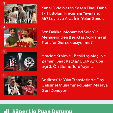
Tablosu:
3
Kanal D’de Nefes Kesen Final! Daha
17 11. Bölüm Fragmanı Yayınlandı
Mı? Leyla ve Aras İçin Yolun Sonu
Mu?
4
Son Dakika! Mohamed Salah'ın
Menajerinden Beşiktaş Açıklaması!
Transfer Gerçekleşiyor mu?
5
Hradec Kralove - Beşiktaş Maçı Ne
Zaman, Saat Kaçta? UEFA Avrupa
Ligi 3. Ön Eleme Turu Yayın
Detayları!
6
Beşiktaş'ta Yılın Transferinde Flaş
Gelişme! Muhammed Salah Masaya
Geri Dönüyor!
Süper Lig Puan Durumu