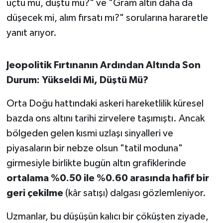
uçtu mu, düştü mü?" ve "Gram altın daha da
OTOMOTİV
düşecek mi, alım fırsatı mı?" sorularına hararetle
Resmi İlanlar
yanıt arıyor.
SAĞLIK
Jeopolitik Fırtınanın Ardından Altında Son
Savaştepe
Durum: Yükseldi Mi, Düştü Mü?
Orta Doğu hattındaki askeri hareketlilik küresel
SEYAHAT
bazda ons altını tarihi zirvelere taşımıştı. Ancak
SİYASET
bölgeden gelen kısmi uzlaşı sinyalleri ve
piyasaların bir nebze olsun "tatil moduna"
Sındırgı
girmesiyle birlikte bugün altın grafiklerinde
ortalama %0.50 ile %0.60 arasında hafif bir
SPOR
geri çekilme
(kâr satışı) dalgası gözlemleniyor.
SÜRMANŞET
Uzmanlar, bu düşüşün kalıcı bir çöküşten ziyade,