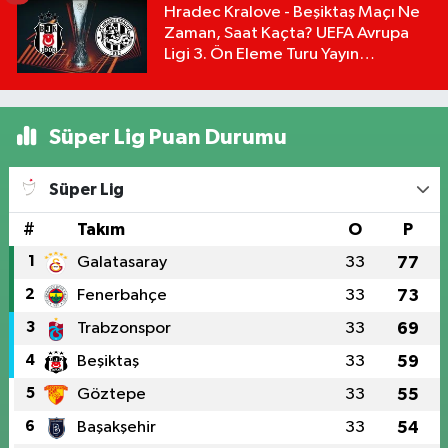
Hradec Kralove - Beşiktaş Maçı Ne
Zaman, Saat Kaçta? UEFA Avrupa
Ligi 3. Ön Eleme Turu Yayın
Detayları!
Süper Lig Puan Durumu
Süper Lig
#
Takım
O
P
1
Galatasaray
33
77
2
Fenerbahçe
33
73
3
Trabzonspor
33
69
4
Beşiktaş
33
59
5
Göztepe
33
55
6
Başakşehir
33
54