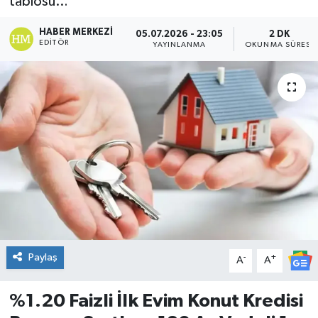
tablosu…
DÜNYA
HABER MERKEZI
05.07.2026 - 23:05
2 DK
EDITÖR
YAYINLANMA
OKUNMA SÜRESI
Dursunbey
Edremit
EĞİTİM
EKONOMİ
Erdek
Gömeç
Paylaş
-
+
A
A
Gönen
%1.20 Faizli İlk Evim Konut Kredisi
Havran