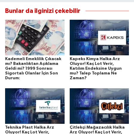
Bunlar da ilginizi çekebilir
Kademeli Emeklilik Çıkacak
Kapeks Kimya Halka Arz
mı? Bakanlıktan Açıklama
Oluyor! Kaç Lot Verir,
Geldi mi? 1999 Sonrası
Katılım Endeksine Uygun
Sigortalı Olanlar İçin Son
mu? Talep Toplama Ne
Durum:
Zaman?
Teknika Plast Halka Arz
Çitlekçi Mağazacılık Halka
Oluyor! Kaç Lot Verir,
Arz Oluyor! Kaç Lot Verir,