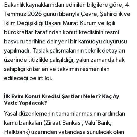
OTOMOTİV
Bakanlık kaynaklarından edinilen bilgilere göre, 4
Temmuz 2026 günü itibarıyla Çevre, Şehircilik ve
Resmi İlanlar
İklim Değişikliği Bakanı Murat Kurum ve ilgili
bürokratlar tarafından konut kredisinin resmi
SAĞLIK
başvuru tarihine dair yeni bir kamuoyu duyurusu
Savaştepe
yapılmadı. Taslak çalışmalarının teknik detayları
üzerinde titizlikle çalışıldığı, yakın zamanda hak
SEYAHAT
sahipliği kriterleri ve takvimin resmen ilan
edileceği belirtildi.
SİYASET
Sındırgı
İlk Evim Konut Kredisi Şartları Neler? Kaç Ay
Vade Yapılacak?
SPOR
Yasal düzenlemenin tamamlanmasının ardından
kamu bankaları (Ziraat Bankası, VakıfBank,
SÜRMANŞET
Halkbank) üzerinden vatandaşa sunulacak olan