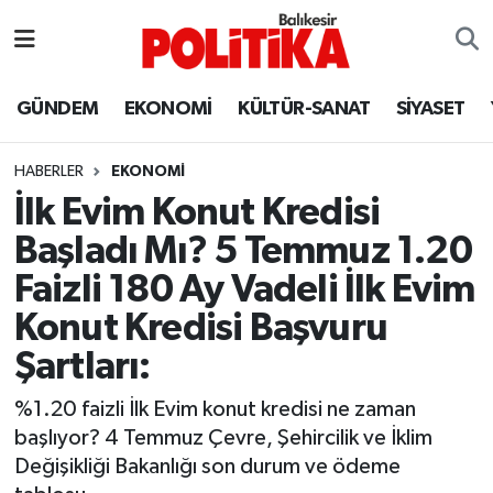
ASTROLOJİ
Balıkesir Nöbetçi Eczaneler
GÜNDEM
EKONOMİ
KÜLTÜR-SANAT
SİYASET
Ayvalık
Balıkesir Hava Durumu
HABERLER
EKONOMİ
Balya
Balıkesir Namaz Vakitleri
İlk Evim Konut Kredisi
Başladı Mı? 5 Temmuz 1.20
Bandırma
Balıkesir Trafik Yoğunluk Haritası
Faizli 180 Ay Vadeli İlk Evim
Bigadiç
Süper Lig Puan Durumu ve Fikstür
Konut Kredisi Başvuru
Şartları:
BİYOGRAFİLER
Tüm Manşetler
%1.20 faizli İlk Evim konut kredisi ne zaman
Burhaniye
Son Dakika Haberleri
başlıyor? 4 Temmuz Çevre, Şehircilik ve İklim
Değişikliği Bakanlığı son durum ve ödeme
ÇEVRE
Haber Arşivi