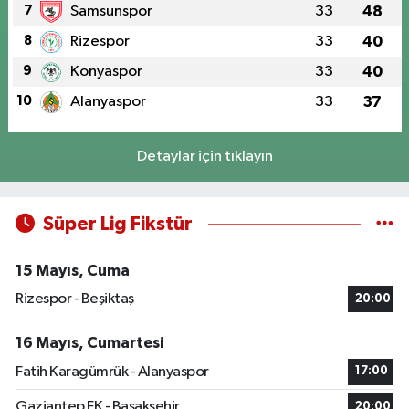
7
Samsunspor
33
48
8
Rizespor
33
40
9
Konyaspor
33
40
10
Alanyaspor
33
37
Detaylar için tıklayın
Süper Lig Fikstür
15 Mayıs, Cuma
Rizespor - Beşiktaş
20:00
16 Mayıs, Cumartesi
Fatih Karagümrük - Alanyaspor
17:00
Gaziantep FK - Başakşehir
20:00