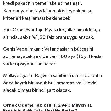
kredi paketinin temel iskeleti netleşti.
Susurluk
Kampanyadan faydalanmak isteyenlerin şu
TARİHTE BUGÜN
kriterleri karşılaması beklenecek:
Faiz Oranı Avantajı: Piyasa koşullarının oldukça
TEKNOLOJİ
altında, sabit %1,20 faiz oranı uygulanacak.
Trend
Geniş Vade İmkanı: Vatandaşların bütçesini
TÜRKİYE
zorlamayacak şekilde tam 180 aya (15 yıl) kadar
vade opsiyonu tanınacak.
VİZYONDAKİLER
Mülkiyet Şartı: Başvuru sahibinin üzerinde daha
YAŞAM
önce kayıtlı bir konut bulunmaması ve ilk evini
alacak olması birincil şart olacak.
Örnek Ödeme Tablosu: 1, 2 ve 3 Milyon TL
Kredinin Aylık Taksitleri Ne Kadar?