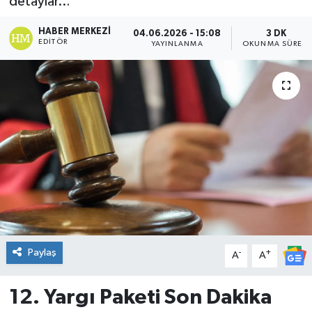
detaylar…
DÜNYA
HABER MERKEZI
04.06.2026 - 15:08
3 DK
EDITÖR
YAYINLANMA
OKUNMA SÜRESI
Dursunbey
Edremit
EĞİTİM
EKONOMİ
Erdek
Gömeç
Paylaş
-
+
A
A
Gönen
12. Yargı Paketi Son Dakika
Havran