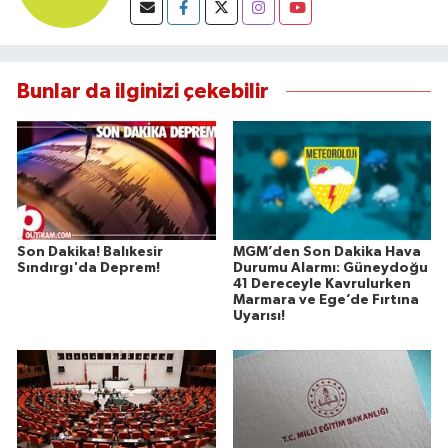
Bunlar da ilginizi çekebilir
Son Dakika! Balıkesir
MGM’den Son Dakika Hava
Sındırgı'da Deprem!
Durumu Alarmı: Güneydoğu
41 Dereceyle Kavrulurken
Marmara ve Ege’de Fırtına
Uyarısı!