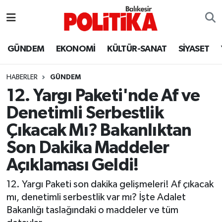
ASTROLOJİ
Balıkesir Nöbetçi Eczaneler
GÜNDEM
EKONOMİ
KÜLTÜR-SANAT
SİYASET
Ayvalık
Balıkesir Hava Durumu
HABERLER
GÜNDEM
Balya
Balıkesir Namaz Vakitleri
12. Yargı Paketi'nde Af ve
Denetimli Serbestlik
Bandırma
Balıkesir Trafik Yoğunluk Haritası
Çıkacak Mı? Bakanlıktan
Bigadiç
Süper Lig Puan Durumu ve Fikstür
Son Dakika Maddeler
Açıklaması Geldi!
BİYOGRAFİLER
Tüm Manşetler
12. Yargı Paketi son dakika gelişmeleri! Af çıkacak
Burhaniye
Son Dakika Haberleri
mı, denetimli serbestlik var mı? İşte Adalet
Bakanlığı taslağındaki o maddeler ve tüm
ÇEVRE
Haber Arşivi