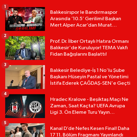
1
Balıkesirspor le Bandırmaspor
Arasında ‘10.5’ Gerilimi! Başkan
Mert Alper Acar’dan Murat
Karakoyun'a Sert Tepki!
2
Prof. Dr. İlber Ortaylı Hatıra Ormanı
Balıkesir'de Kuruluyor! TEMA Vakfı
Fidan Bağışlarını Başlattı!
3
Balıkesir Belediye-İş 1 No'lu Şube
Başkanı Hüseyin Pastal ve Yönetimi
İstifa Ederek ÇAĞDAŞ-SEN'e Geçti
4
Hradec Kralove - Beşiktaş Maçı Ne
Zaman, Saat Kaçta? UEFA Avrupa
Ligi 3. Ön Eleme Turu Yayın
Detayları!
5
Kanal D’de Nefes Kesen Final! Daha
17 11. Bölüm Fragmanı Yayınlandı