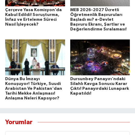
Çerçeve Yasa Komisyon’da
MEB 2026-2027 Ücretli
Kabul Edildi! Soruşturma,
Öğretmenlik Başvuruları
İnfaz ve Erteleme Süreci
Başladı mı? e-Devlet
Nasıl İşleyecek?
Başvuru Ekranı, Şartlar ve
Değerlendirme Sıralaması!
Dünya Bu İmzayı
Dursunbey Panayırı'ndaki
Konuşuyor! Türkiye, Suudi
Silahlı Kavga Sonucu Karar
Arabistan Ve Pakistan'dan
Çıktı! Panayırdaki Lunapark
Tarihi Mekke Anlaşması!
Kapatıldı!
Anlaşma Neleri Kapsıyor?
Yorumlar