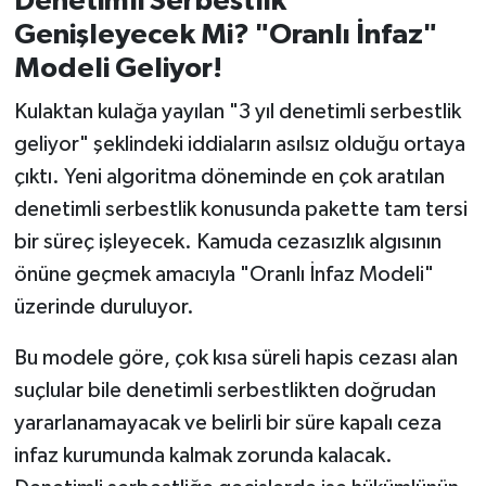
Denetimli Serbestlik
Susurluk
Genişleyecek Mi? "Oranlı İnfaz"
Modeli Geliyor!
TARİHTE BUGÜN
Kulaktan kulağa yayılan "3 yıl denetimli serbestlik
TEKNOLOJİ
geliyor" şeklindeki iddiaların asılsız olduğu ortaya
çıktı. Yeni algoritma döneminde en çok aratılan
Trend
denetimli serbestlik konusunda pakette tam tersi
bir süreç işleyecek. Kamuda cezasızlık algısının
TÜRKİYE
önüne geçmek amacıyla "Oranlı İnfaz Modeli"
VİZYONDAKİLER
üzerinde duruluyor.
YAŞAM
Bu modele göre, çok kısa süreli hapis cezası alan
suçlular bile denetimli serbestlikten doğrudan
yararlanamayacak ve belirli bir süre kapalı ceza
infaz kurumunda kalmak zorunda kalacak.