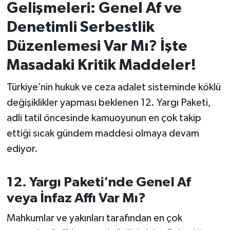
Gelişmeleri: Genel Af ve
İvrindi
Denetimli Serbestlik
Düzenlemesi Var Mı? İşte
KENT GÜNDEMİ
Masadaki Kritik Maddeler!
Kepsut
Türkiye’nin hukuk ve ceza adalet sisteminde köklü
değişiklikler yapması beklenen 12. Yargı Paketi,
KÜLTÜR-SANAT
adli tatil öncesinde kamuoyunun en çok takip
MAGAZİN
ettiği sıcak gündem maddesi olmaya devam
ediyor.
MANŞET
12. Yargı Paketi'nde Genel Af
Manyas
veya İnfaz Affı Var Mı?
OLAY
Mahkumlar ve yakınları tarafından en çok