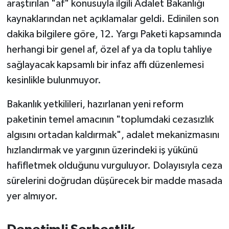
araştırılan "af" konusuyla ilgili Adalet Bakanlığı
OTOMOTİV
kaynaklarından net açıklamalar geldi. Edinilen son
Resmi İlanlar
dakika bilgilere göre, 12. Yargı Paketi kapsamında
herhangi bir genel af, özel af ya da toplu tahliye
SAĞLIK
sağlayacak kapsamlı bir infaz affı düzenlemesi
kesinlikle bulunmuyor.
Savaştepe
Bakanlık yetkilileri, hazırlanan yeni reform
SEYAHAT
paketinin temel amacının "toplumdaki cezasızlık
SİYASET
algısını ortadan kaldırmak", adalet mekanizmasını
hızlandırmak ve yargının üzerindeki iş yükünü
Sındırgı
hafifletmek olduğunu vurguluyor. Dolayısıyla ceza
sürelerini doğrudan düşürecek bir madde masada
SPOR
yer almıyor.
SÜRMANŞET