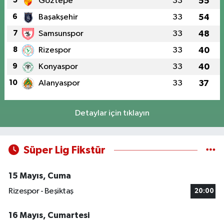
5
Göztepe
33
55
6
Başakşehir
33
54
7
Samsunspor
33
48
8
Rizespor
33
40
9
Konyaspor
33
40
10
Alanyaspor
33
37
Detaylar için tıklayın
Süper Lig Fikstür
15 Mayıs, Cuma
Rizespor - Beşiktaş
20:00
16 Mayıs, Cumartesi