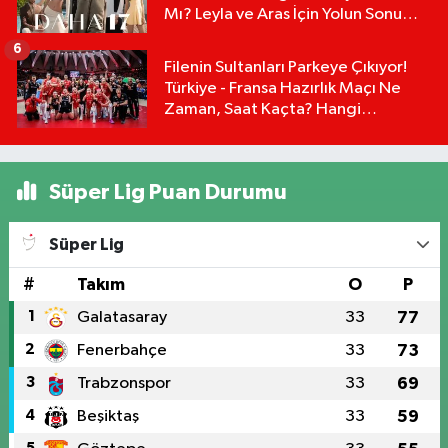
Mı? Leyla ve Aras İçin Yolun Sonu
Mu?
6
Filenin Sultanları Parkeye Çıkıyor!
Türkiye - Fransa Hazırlık Maçı Ne
Zaman, Saat Kaçta? Hangi
Kanalda?
Süper Lig Puan Durumu
Süper Lig
#
Takım
O
P
1
Galatasaray
33
77
2
Fenerbahçe
33
73
3
Trabzonspor
33
69
4
Beşiktaş
33
59