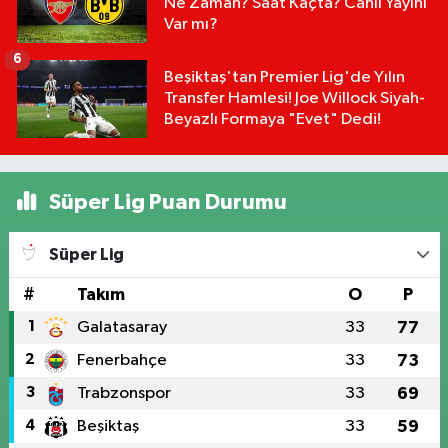
Ne Zaman? Saat Kaçta? Canlı Yayını
Var mı?
6
Beşiktaş'tan Premier Lig'de Yılın
Transfer Hamlesi! Joe Willock Siyah-
Beyazlı Formaya "Evet" Dedi!
Süper Lig Puan Durumu
Süper Lig
#
Takım
O
P
1
Galatasaray
33
77
2
Fenerbahçe
33
73
3
Trabzonspor
33
69
4
Beşiktaş
33
59