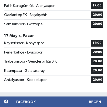
Fatih Karagümrük - Alanyaspor
17:00
Gaziantep FK - Başakşehir
20:00
Samsunspor - Göztepe
20:00
17 Mayıs, Pazar
Kayserispor - Konyaspor
17:00
Fenerbahçe - Eyüpspor
20:00
Trabzonspor - Gençlerbirliği S.K.
20:00
Kasımpaşa - Galatasaray
20:00
Antalyaspor - Kocaelispor
20:00
FACEBOOK
BEĞEN