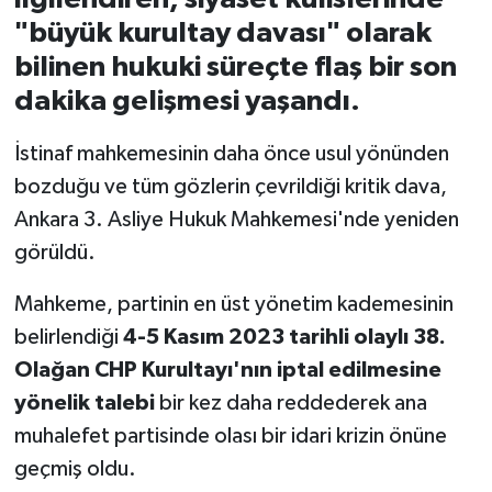
"büyük kurultay davası" olarak
İvrindi
bilinen hukuki süreçte flaş bir son
dakika gelişmesi yaşandı.
KENT GÜNDEMİ
İstinaf mahkemesinin daha önce usul yönünden
Kepsut
bozduğu ve tüm gözlerin çevrildiği kritik dava,
Ankara 3. Asliye Hukuk Mahkemesi'nde yeniden
KÜLTÜR-SANAT
görüldü.
MAGAZİN
Mahkeme, partinin en üst yönetim kademesinin
MANŞET
belirlendiği
4-5 Kasım 2023 tarihli olaylı 38.
Olağan CHP Kurultayı'nın iptal edilmesine
Manyas
yönelik talebi
bir kez daha reddederek ana
muhalefet partisinde olası bir idari krizin önüne
OLAY
geçmiş oldu.