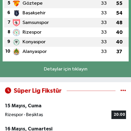
5
Göztepe
33
55
6
Başakşehir
33
54
7
Samsunspor
33
48
8
Rizespor
33
40
9
Konyaspor
33
40
10
Alanyaspor
33
37
Detaylar için tıklayın
Süper Lig Fikstür
15 Mayıs, Cuma
Rizespor - Beşiktaş
20:00
16 Mayıs, Cumartesi