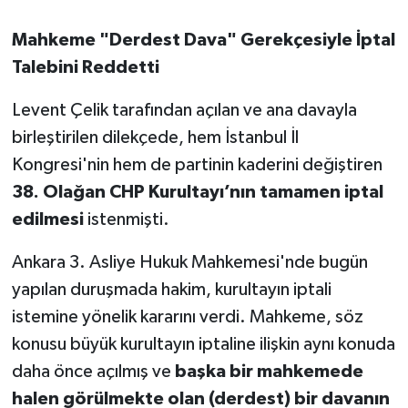
OTOMOTİV
Mahkeme "Derdest Dava" Gerekçesiyle İptal
Resmi İlanlar
Talebini Reddetti
SAĞLIK
Levent Çelik tarafından açılan ve ana davayla
birleştirilen dilekçede, hem İstanbul İl
Savaştepe
Kongresi'nin hem de partinin kaderini değiştiren
38. Olağan CHP Kurultayı’nın tamamen iptal
SEYAHAT
edilmesi
istenmişti.
SİYASET
Ankara 3. Asliye Hukuk Mahkemesi'nde bugün
Sındırgı
yapılan duruşmada hakim, kurultayın iptali
istemine yönelik kararını verdi. Mahkeme, söz
SPOR
konusu büyük kurultayın iptaline ilişkin aynı konuda
daha önce açılmış ve
başka bir mahkemede
SÜRMANŞET
halen görülmekte olan (derdest) bir davanın