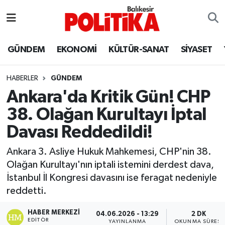
ASTROLOJİ
Balıkesir Nöbetçi Eczaneler
GÜNDEM
EKONOMİ
KÜLTÜR-SANAT
SİYASET
Ayvalık
Balıkesir Hava Durumu
HABERLER
GÜNDEM
Balya
Balıkesir Namaz Vakitleri
Ankara'da Kritik Gün! CHP
38. Olağan Kurultayı İptal
Bandırma
Balıkesir Trafik Yoğunluk Haritası
Davası Reddedildi!
Bigadiç
Süper Lig Puan Durumu ve Fikstür
Ankara 3. Asliye Hukuk Mahkemesi, CHP'nin 38.
Olağan Kurultayı'nın iptali istemini derdest dava,
BİYOGRAFİLER
Tüm Manşetler
İstanbul İl Kongresi davasını ise feragat nedeniyle
reddetti.
Burhaniye
Son Dakika Haberleri
HABER MERKEZI
04.06.2026 - 13:29
2 DK
ÇEVRE
Haber Arşivi
EDITÖR
YAYINLANMA
OKUNMA SÜRESI