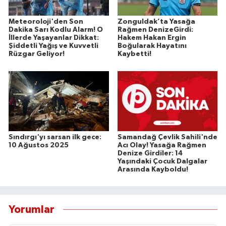
Meteoroloji'den Son
Zonguldak’ta Yasağa
Dakika Sarı Kodlu Alarm! O
Rağmen DenizeGirdi:
İllerde Yaşayanlar Dikkat:
Hakem Hakan Ergin
Şiddetli Yağış ve Kuvvetli
Boğularak Hayatını
Rüzgar Geliyor!
Kaybetti!
Sındırgı'yı sarsan ilk gece:
Samandağ Çevlik Sahili'nde
10 Ağustos 2025
Acı Olay! Yasağa Rağmen
Denize Girdiler: 14
Yaşındaki Çocuk Dalgalar
Arasında Kayboldu!
Yorumlar