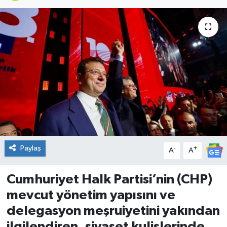
DÜNYA
Dursunbey
Edremit
EĞİTİM
EKONOMİ
Erdek
Paylaş
-
+
A
A
Gömeç
Cumhuriyet Halk Partisi’nin (CHP)
mevcut yönetim yapısını ve
Gönen
delegasyon meşruiyetini yakından
ilgilendiren, siyaset kulislerinde
Havran