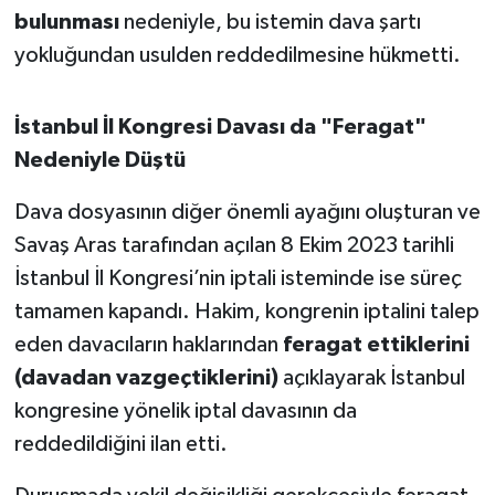
Susurluk
bulunması
nedeniyle, bu istemin dava şartı
yokluğundan usulden reddedilmesine hükmetti.
TARİHTE BUGÜN
İstanbul İl Kongresi Davası da "Feragat"
TEKNOLOJİ
Nedeniyle Düştü
Trend
Dava dosyasının diğer önemli ayağını oluşturan ve
Savaş Aras tarafından açılan 8 Ekim 2023 tarihli
TÜRKİYE
İstanbul İl Kongresi’nin iptali isteminde ise süreç
VİZYONDAKİLER
tamamen kapandı. Hakim, kongrenin iptalini talep
eden davacıların haklarından
feragat ettiklerini
YAŞAM
(davadan vazgeçtiklerini)
açıklayarak İstanbul
kongresine yönelik iptal davasının da
reddedildiğini ilan etti.