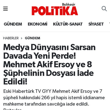
ASTROLOJİ
Balıkesir Nöbetçi Eczaneler
GÜNDEM
EKONOMİ
KÜLTÜR-SANAT
SİYASET
Ayvalık
Balıkesir Hava Durumu
HABERLER
GÜNDEM
Balya
Balıkesir Namaz Vakitleri
Medya Dünyasını Sarsan
Davada Yeni Perde!
Bandırma
Balıkesir Trafik Yoğunluk Haritası
Mehmet Akif Ersoy ve 8
Bigadiç
Süper Lig Puan Durumu ve Fikstür
Şüphelinin Dosyası İade
Edildi!
BİYOGRAFİLER
Tüm Manşetler
Eski Habertürk TV GYY Mehmet Akif Ersoy ve 7
Burhaniye
Son Dakika Haberleri
şüpheli hakkındaki 266 yıl hapis istemli iddianame
mahkeme tarafından savcılığa iade edildi.
ÇEVRE
Haber Arşivi