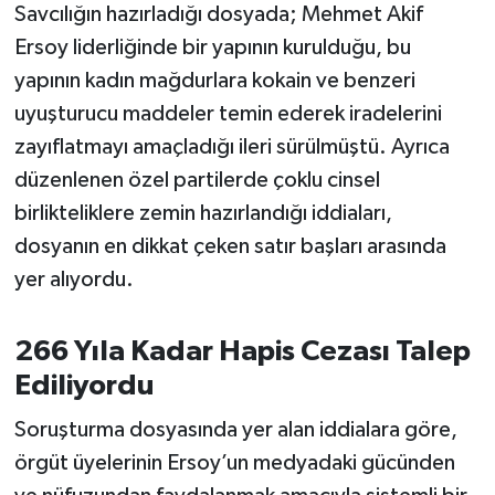
Savcılığın hazırladığı dosyada; Mehmet Akif
Susurluk
Ersoy liderliğinde bir yapının kurulduğu, bu
TARİHTE BUGÜN
yapının kadın mağdurlara kokain ve benzeri
uyuşturucu maddeler temin ederek iradelerini
TEKNOLOJİ
zayıflatmayı amaçladığı ileri sürülmüştü. Ayrıca
düzenlenen özel partilerde çoklu cinsel
Trend
birlikteliklere zemin hazırlandığı iddiaları,
TÜRKİYE
dosyanın en dikkat çeken satır başları arasında
yer alıyordu.
VİZYONDAKİLER
266 Yıla Kadar Hapis Cezası Talep
YAŞAM
Ediliyordu
Soruşturma dosyasında yer alan iddialara göre,
örgüt üyelerinin Ersoy’un medyadaki gücünden