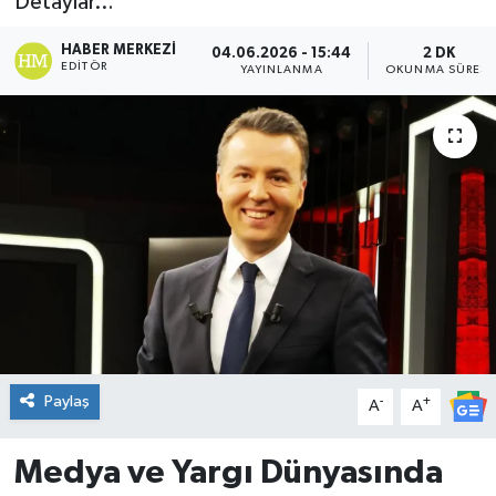
Detaylar…
DÜNYA
HABER MERKEZI
04.06.2026 - 15:44
2 DK
EDITÖR
YAYINLANMA
OKUNMA SÜRESI
Dursunbey
Edremit
EĞİTİM
EKONOMİ
Erdek
Gömeç
Paylaş
-
+
A
A
Gönen
Medya ve Yargı Dünyasında
Havran