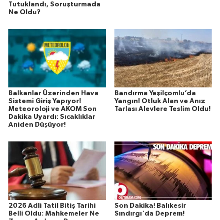
Tutuklandı, Soruşturmada
Ne Oldu?
Balkanlar Üzerinden Hava
Bandırma Yeşilçomlu’da
Sistemi Giriş Yapıyor!
Yangın! Otluk Alan ve Anız
Meteoroloji ve AKOM Son
Tarlası Alevlere Teslim Oldu!
Dakika Uyardı: Sıcaklıklar
Aniden Düşüyor!
2026 Adli Tatil Bitiş Tarihi
Son Dakika! Balıkesir
Belli Oldu: Mahkemeler Ne
Sındırgı'da Deprem!