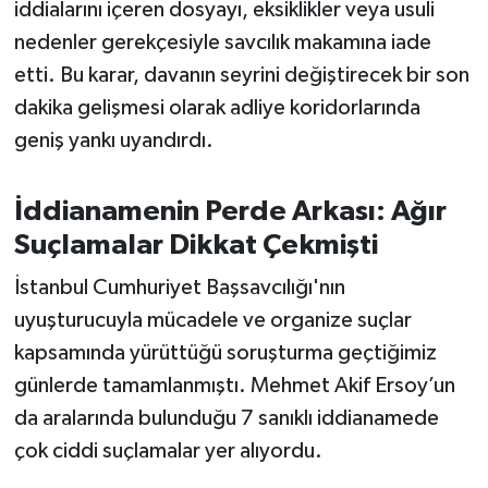
OTOMOTİV
iddialarını içeren dosyayı, eksiklikler veya usuli
nedenler gerekçesiyle savcılık makamına iade
Resmi İlanlar
etti. Bu karar, davanın seyrini değiştirecek bir son
dakika gelişmesi olarak adliye koridorlarında
SAĞLIK
geniş yankı uyandırdı.
Savaştepe
İddianamenin Perde Arkası: Ağır
SEYAHAT
Suçlamalar Dikkat Çekmişti
SİYASET
İstanbul Cumhuriyet Başsavcılığı'nın
uyuşturucuyla mücadele ve organize suçlar
Sındırgı
kapsamında yürüttüğü soruşturma geçtiğimiz
günlerde tamamlanmıştı. Mehmet Akif Ersoy’un
SPOR
da aralarında bulunduğu 7 sanıklı iddianamede
çok ciddi suçlamalar yer alıyordu.
SÜRMANŞET