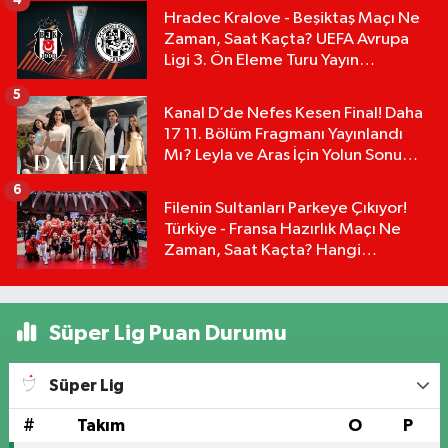
4
Hradec Kralove - Beşiktaş Maçı Ne
Zaman, Saat Kaçta? UEFA Avrupa
Ligi 3. Ön Eleme Turu Yayın
Detayları!
5
Kanal D’de Nefes Kesen Final! Daha
17 11. Bölüm Fragmanı Yayınlandı
Mı? Leyla ve Aras İçin Yolun Sonu
Mu?
6
Filenin Sultanları Parkeye Çıkıyor!
Türkiye - Fransa Hazırlık Maçı Ne
Zaman, Saat Kaçta? Hangi
Kanalda?
Süper Lig Puan Durumu
Süper Lig
#
Takım
O
P