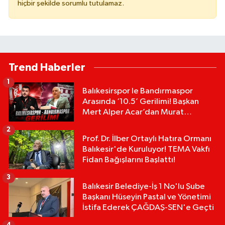
hiçbir şekilde sorumlu tutulamaz.
Trend Haberler
1
Balıkesirspor le Bandırmaspor
Arasında ‘10.5’ Gerilimi! Başkan
Mert Alper Acar’dan Murat
Karakoyun'a Sert Tepki!
2
Prof. Dr. İlber Ortaylı Hatıra Ormanı
Balıkesir'de Kuruluyor! TEMA Vakfı
Fidan Bağışlarını Başlattı!
3
Balıkesir Belediye-İş 1 No'lu Şube
Başkanı Hüseyin Pastal ve Yönetimi
İstifa Ederek ÇAĞDAŞ-SEN'e Geçti