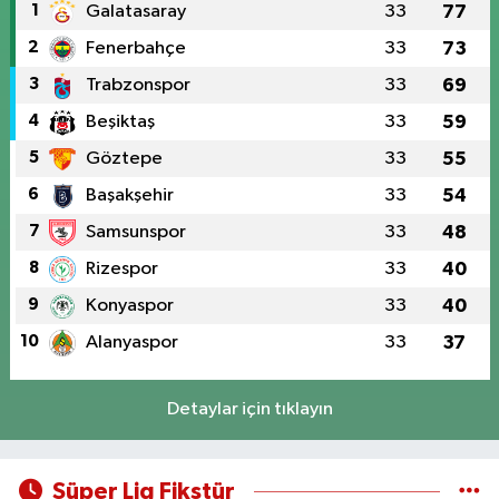
1
Galatasaray
33
77
2
Fenerbahçe
33
73
3
Trabzonspor
33
69
4
Beşiktaş
33
59
5
Göztepe
33
55
6
Başakşehir
33
54
7
Samsunspor
33
48
8
Rizespor
33
40
9
Konyaspor
33
40
10
Alanyaspor
33
37
Detaylar için tıklayın
Süper Lig Fikstür