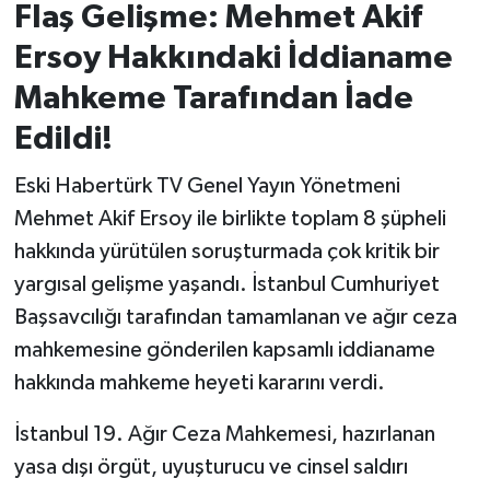
Flaş Gelişme: Mehmet Akif
İvrindi
Ersoy Hakkındaki İddianame
Mahkeme Tarafından İade
KENT GÜNDEMİ
Edildi!
Kepsut
Eski Habertürk TV Genel Yayın Yönetmeni
Mehmet Akif Ersoy ile birlikte toplam 8 şüpheli
KÜLTÜR-SANAT
hakkında yürütülen soruşturmada çok kritik bir
MAGAZİN
yargısal gelişme yaşandı. İstanbul Cumhuriyet
Başsavcılığı tarafından tamamlanan ve ağır ceza
MANŞET
mahkemesine gönderilen kapsamlı iddianame
hakkında mahkeme heyeti kararını verdi.
Manyas
İstanbul 19. Ağır Ceza Mahkemesi, hazırlanan
OLAY
yasa dışı örgüt, uyuşturucu ve cinsel saldırı