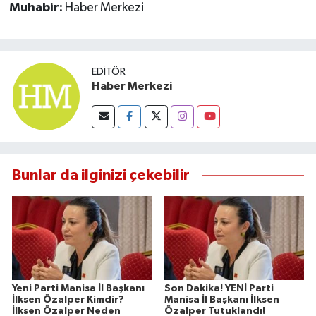
Muhabir:
Haber Merkezi
EDITÖR
Haber Merkezi
Bunlar da ilginizi çekebilir
Yeni Parti Manisa İl Başkanı
Son Dakika! YENİ Parti
İlksen Özalper Kimdir?
Manisa İl Başkanı İlksen
İlksen Özalper Neden
Özalper Tutuklandı!