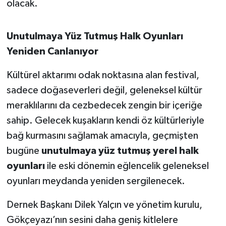
olacak.
Susurluk
TARİHTE BUGÜN
Unutulmaya Yüz Tutmuş Halk Oyunları
Yeniden Canlanıyor
TEKNOLOJİ
Kültürel aktarımı odak noktasına alan festival,
Trend
sadece doğaseverleri değil, geleneksel kültür
meraklılarını da cezbedecek zengin bir içeriğe
TÜRKİYE
sahip. Gelecek kuşakların kendi öz kültürleriyle
bağ kurmasını sağlamak amacıyla, geçmişten
VİZYONDAKİLER
bugüne
unutulmaya yüz tutmuş yerel halk
YAŞAM
oyunları
ile eski dönemin eğlencelik geleneksel
oyunları meydanda yeniden sergilenecek.
Dernek Başkanı Dilek Yalçın ve yönetim kurulu,
Gökçeyazı’nın sesini daha geniş kitlelere