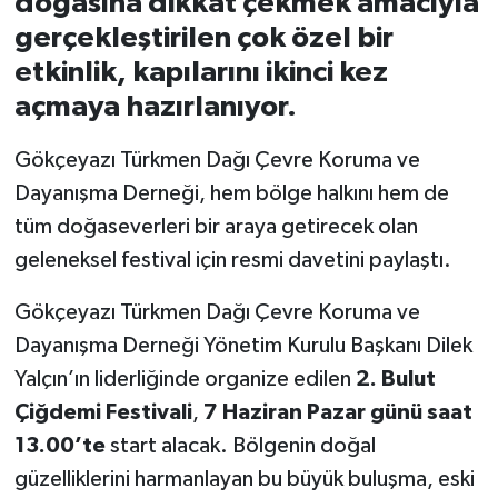
doğasına dikkat çekmek amacıyla
gerçekleştirilen çok özel bir
İvrindi
etkinlik, kapılarını ikinci kez
açmaya hazırlanıyor.
KENT GÜNDEMİ
Gökçeyazı Türkmen Dağı Çevre Koruma ve
Kepsut
Dayanışma Derneği, hem bölge halkını hem de
KÜLTÜR-SANAT
tüm doğaseverleri bir araya getirecek olan
geleneksel festival için resmi davetini paylaştı.
MAGAZİN
Gökçeyazı Türkmen Dağı Çevre Koruma ve
MANŞET
Dayanışma Derneği Yönetim Kurulu Başkanı Dilek
Yalçın’ın liderliğinde organize edilen
2. Bulut
Manyas
Çiğdemi Festivali
,
7 Haziran Pazar günü saat
13.00’te
start alacak. Bölgenin doğal
OLAY
güzelliklerini harmanlayan bu büyük buluşma, eski