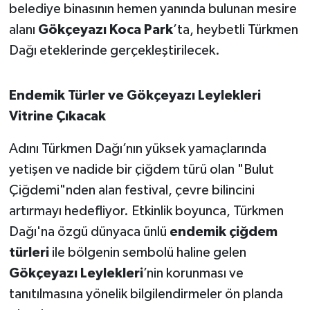
OTOMOTİV
belediye binasının hemen yanında bulunan mesire
alanı
Gökçeyazı Koca Park
’ta, heybetli Türkmen
Resmi İlanlar
Dağı eteklerinde gerçekleştirilecek.
SAĞLIK
Endemik Türler ve Gökçeyazı Leylekleri
Savaştepe
Vitrine Çıkacak
SEYAHAT
Adını Türkmen Dağı’nın yüksek yamaçlarında
yetişen ve nadide bir çiğdem türü olan "Bulut
SİYASET
Çiğdemi"nden alan festival, çevre bilincini
artırmayı hedefliyor. Etkinlik boyunca, Türkmen
Sındırgı
Dağı'na özgü dünyaca ünlü
endemik çiğdem
SPOR
türleri
ile bölgenin sembolü haline gelen
Gökçeyazı Leylekleri
’nin korunması ve
SÜRMANŞET
tanıtılmasına yönelik bilgilendirmeler ön planda