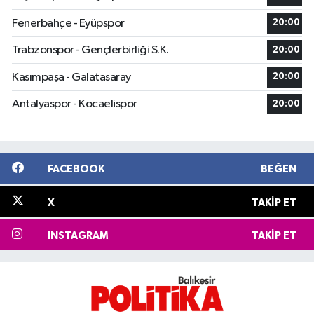
Fenerbahçe - Eyüpspor
20:00
Trabzonspor - Gençlerbirliği S.K.
20:00
Kasımpaşa - Galatasaray
20:00
Antalyaspor - Kocaelispor
20:00
FACEBOOK
BEĞEN
X
TAKIP ET
INSTAGRAM
TAKIP ET