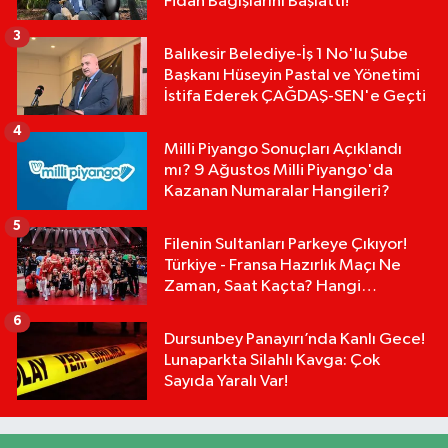
Fidan Bağışlarını Başlattı!
3
Balıkesir Belediye-İş 1 No'lu Şube
Başkanı Hüseyin Pastal ve Yönetimi
İstifa Ederek ÇAĞDAŞ-SEN'e Geçti
4
Milli Piyango Sonuçları Açıklandı
mı? 9 Ağustos Milli Piyango'da
Kazanan Numaralar Hangileri?
5
Filenin Sultanları Parkeye Çıkıyor!
Türkiye - Fransa Hazırlık Maçı Ne
Zaman, Saat Kaçta? Hangi
Kanalda?
6
Dursunbey Panayırı’nda Kanlı Gece!
Lunaparkta Silahlı Kavga: Çok
Sayıda Yaralı Var!