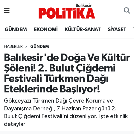
ASTROLOJİ
Balıkesir Nöbetçi Eczaneler
GÜNDEM
EKONOMİ
KÜLTÜR-SANAT
SİYASET
Ayvalık
Balıkesir Hava Durumu
HABERLER
GÜNDEM
Balya
Balıkesir Namaz Vakitleri
Balıkesir'de Doğa Ve Kültür
Şöleni! 2. Bulut Çiğdemi
Bandırma
Balıkesir Trafik Yoğunluk Haritası
Festivali Türkmen Dağı
Bigadiç
Süper Lig Puan Durumu ve Fikstür
Eteklerinde Başlıyor!
BİYOGRAFİLER
Tüm Manşetler
Gökçeyazı Türkmen Dağı Çevre Koruma ve
Dayanışma Derneği, 7 Haziran Pazar günü 2.
Burhaniye
Son Dakika Haberleri
Bulut Çiğdemi Festivali'ni düzenliyor. İşte etkinlik
detayları
ÇEVRE
Haber Arşivi