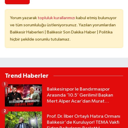
Yorum yazarak
topluluk kurallarımızı
kabul etmiş bulunuyor
ve tüm sorumluluğu üstleniyorsunuz. Yazılan yorumlardan
Balıkesir Haberleri | Balıkesir Son Dakika Haber | Politika
hiçbir şekilde sorumlu tutulamaz.
Trend Haberler
1
Balıkesirspor le Bandırmaspor
Arasında ‘10.5’ Gerilimi! Başkan
Mert Alper Acar’dan Murat
Karakoyun'a Sert Tepki!
2
Prof. Dr. İlber Ortaylı Hatıra Ormanı
Balıkesir'de Kuruluyor! TEMA Vakfı