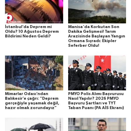
İstanbul’da Deprem mi
Manisa'da Korkutan Son
Oldu? 10 Ağustos Deprem
Dakika Gelişmesi! Tarım
Bildirimi Neden Geldi?
Arazisinde Başlayan Yangın
Ormana Sıçradı: Ekipler
Seferber Oldu!
Mimarlar Odası’ndan
PMYO Polis Alımı Başvurusu
Balıkesir’e çağrı: “Deprem
Nasıl Yapılır? 2026 PMYO
gerçeğiyle yaşamak değil,
Başvuru Şartları ve TYT
hazır olmak zorundayız”
Taban Puanı (PA AİS Ekranı)