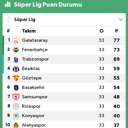
Süper Lig Puan Durumu
Süper Lig
#
Takım
O
P
1
Galatasaray
33
77
2
Fenerbahçe
33
73
3
Trabzonspor
33
69
4
Beşiktaş
33
59
5
Göztepe
33
55
6
Başakşehir
33
54
7
Samsunspor
33
48
8
Rizespor
33
40
9
Konyaspor
33
40
10
Alanyaspor
33
37