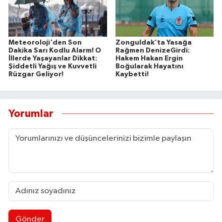
Meteoroloji'den Son
Zonguldak’ta Yasağa
Dakika Sarı Kodlu Alarm! O
Rağmen DenizeGirdi:
İllerde Yaşayanlar Dikkat:
Hakem Hakan Ergin
Şiddetli Yağış ve Kuvvetli
Boğularak Hayatını
Rüzgar Geliyor!
Kaybetti!
Yorumlar
Gönder