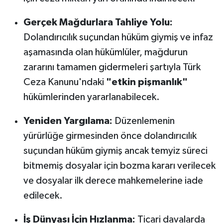
OTOMOTİV
Gerçek Mağdurlara Tahliye Yolu:
Resmi İlanlar
Dolandırıcılık suçundan hüküm giymiş ve infaz
aşamasında olan hükümlüler, mağdurun
SAĞLIK
zararını tamamen gidermeleri şartıyla Türk
Savaştepe
Ceza Kanunu'ndaki
"etkin pişmanlık"
hükümlerinden yararlanabilecek.
SEYAHAT
Yeniden Yargılama:
Düzenlemenin
SİYASET
yürürlüğe girmesinden önce dolandırıcılık
suçundan hüküm giymiş ancak temyiz süreci
Sındırgı
bitmemiş dosyalar için bozma kararı verilecek
ve dosyalar ilk derece mahkemelerine iade
SPOR
edilecek.
SÜRMANŞET
İş Dünyası İçin Hızlanma:
Ticari davalarda