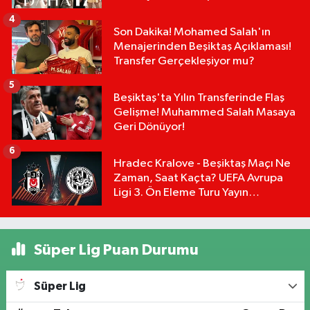
Mu?
4
Son Dakika! Mohamed Salah'ın
Menajerinden Beşiktaş Açıklaması!
Transfer Gerçekleşiyor mu?
5
Beşiktaş'ta Yılın Transferinde Flaş
Gelişme! Muhammed Salah Masaya
Geri Dönüyor!
6
Hradec Kralove - Beşiktaş Maçı Ne
Zaman, Saat Kaçta? UEFA Avrupa
Ligi 3. Ön Eleme Turu Yayın
Detayları!
Süper Lig Puan Durumu
Süper Lig