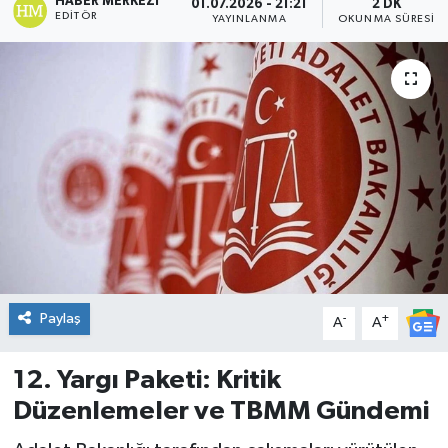
HABER MERKEZI
01.07.2026 - 21:21
2 DK
EDITÖR
YAYINLANMA
OKUNMA SÜRESI
DÜNYA
Dursunbey
Edremit
EĞİTİM
EKONOMİ
Erdek
Paylaş
-
+
A
A
Gömeç
12. Yargı Paketi: Kritik
Gönen
Düzenlemeler ve TBMM Gündemi
Havran