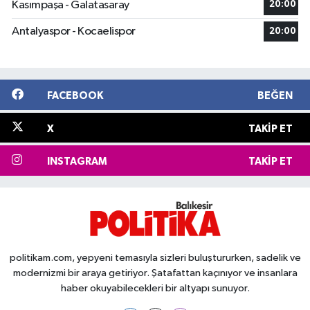
Kasımpaşa - Galatasaray
20:00
Antalyaspor - Kocaelispor
20:00
FACEBOOK
BEĞEN
X
TAKIP ET
INSTAGRAM
TAKIP ET
politikam.com, yepyeni temasıyla sizleri buluştururken, sadelik ve
modernizmi bir araya getiriyor. Şatafattan kaçınıyor ve insanlara
haber okuyabilecekleri bir altyapı sunuyor.