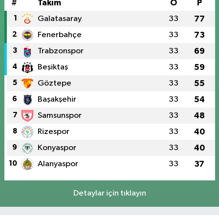
#
Takım
O
P
1
Galatasaray
33
77
2
Fenerbahçe
33
73
3
Trabzonspor
33
69
4
Beşiktaş
33
59
5
Göztepe
33
55
6
Başakşehir
33
54
7
Samsunspor
33
48
8
Rizespor
33
40
9
Konyaspor
33
40
10
Alanyaspor
33
37
Detaylar için tıklayın