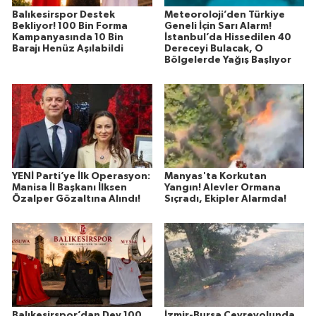
Balıkesirspor Destek
Meteoroloji’den Türkiye
Bekliyor! 100 Bin Forma
Geneli İçin Sarı Alarm!
Kampanyasında 10 Bin
İstanbul’da Hissedilen 40
Barajı Henüz Aşılabildi
Dereceyi Bulacak, O
Bölgelerde Yağış Başlıyor
YENİ Parti’ye İlk Operasyon:
Manyas'ta Korkutan
Manisa İl Başkanı İlksen
Yangın! Alevler Ormana
Özalper Gözaltına Alındı!
Sıçradı, Ekipler Alarmda!
Balıkesirspor’dan Dev 100
İzmir-Bursa Çevreyolunda