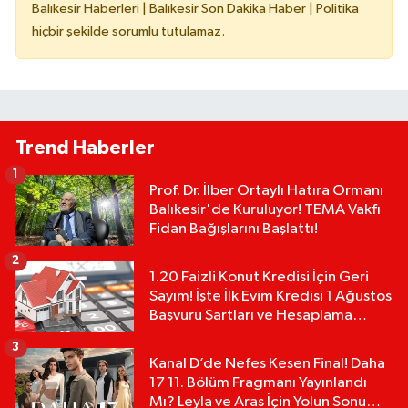
Balıkesir Haberleri | Balıkesir Son Dakika Haber | Politika
hiçbir şekilde sorumlu tutulamaz.
Trend Haberler
1
Prof. Dr. İlber Ortaylı Hatıra Ormanı
Balıkesir'de Kuruluyor! TEMA Vakfı
Fidan Bağışlarını Başlattı!
2
1.20 Faizli Konut Kredisi İçin Geri
Sayım! İşte İlk Evim Kredisi 1 Ağustos
Başvuru Şartları ve Hesaplama
Tablosu:
3
Kanal D’de Nefes Kesen Final! Daha
17 11. Bölüm Fragmanı Yayınlandı
Mı? Leyla ve Aras İçin Yolun Sonu