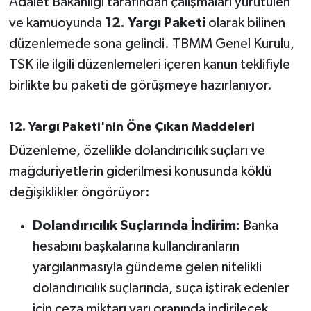
Adalet Bakanlığı tarafından çalışmaları yürütülen
ve kamuoyunda
12. Yargı Paketi
olarak bilinen
İvrindi
düzenlemede sona gelindi. TBMM Genel Kurulu,
TSK ile ilgili düzenlemeleri içeren kanun teklifiyle
KENT GÜNDEMİ
birlikte bu paketi de görüşmeye hazırlanıyor.
Kepsut
12. Yargı Paketi'nin Öne Çıkan Maddeleri
KÜLTÜR-SANAT
Düzenleme, özellikle dolandırıcılık suçları ve
mağduriyetlerin giderilmesi konusunda köklü
MAGAZİN
değişiklikler öngörüyor:
MANŞET
Dolandırıcılık Suçlarında İndirim:
Banka
Manyas
hesabını başkalarına kullandıranların
yargılanmasıyla gündeme gelen nitelikli
OLAY
dolandırıcılık suçlarında, suça iştirak edenler
için ceza miktarı yarı oranında indirilecek.