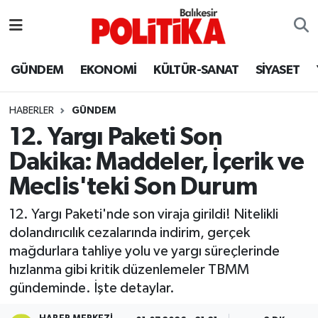
ASTROLOJİ
Balıkesir Nöbetçi Eczaneler
GÜNDEM
EKONOMİ
KÜLTÜR-SANAT
SİYASET
Ayvalık
Balıkesir Hava Durumu
HABERLER
GÜNDEM
Balya
Balıkesir Namaz Vakitleri
12. Yargı Paketi Son
Dakika: Maddeler, İçerik ve
Bandırma
Balıkesir Trafik Yoğunluk Haritası
Meclis'teki Son Durum
Bigadiç
Süper Lig Puan Durumu ve Fikstür
12. Yargı Paketi'nde son viraja girildi! Nitelikli
dolandırıcılık cezalarında indirim, gerçek
BİYOGRAFİLER
Tüm Manşetler
mağdurlara tahliye yolu ve yargı süreçlerinde
hızlanma gibi kritik düzenlemeler TBMM
Burhaniye
Son Dakika Haberleri
gündeminde. İşte detaylar.
ÇEVRE
Haber Arşivi