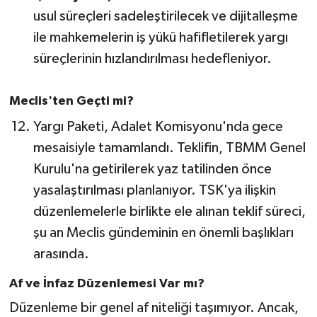
Susurluk
usul süreçleri sadeleştirilecek ve dijitalleşme
ile mahkemelerin iş yükü hafifletilerek yargı
TARİHTE BUGÜN
süreçlerinin hızlandırılması hedefleniyor.
TEKNOLOJİ
Meclis'ten Geçti mi?
Trend
Yargı Paketi, Adalet Komisyonu'nda gece
mesaisiyle tamamlandı. Teklifin, TBMM Genel
TÜRKİYE
Kurulu'na getirilerek yaz tatilinden önce
yasalaştırılması planlanıyor. TSK'ya ilişkin
VİZYONDAKİLER
düzenlemelerle birlikte ele alınan teklif süreci,
YAŞAM
şu an Meclis gündeminin en önemli başlıkları
arasında.
Af ve İnfaz Düzenlemesi Var mı?
Düzenleme bir genel af niteliği taşımıyor. Ancak,