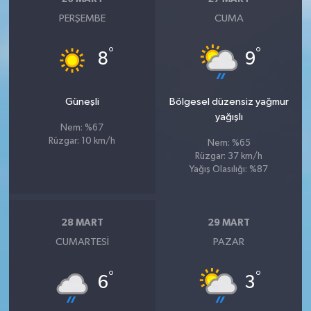
Susurluk
PERŞEMBE
CUMA
TARİHTE BUGÜN
°
°
8
9
TEKNOLOJİ
Güneşli
Bölgesel düzensiz yağmur
yağışlı
Trend
Nem: %67
Rüzgar: 10 km/h
Nem: %65
TÜRKİYE
Rüzgar: 37 km/h
Yağış Olasılığı: %87
VİZYONDAKİLER
28 MART
29 MART
YAŞAM
CUMARTESI
PAZAR
°
°
6
3