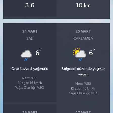
OTOMOTİV
3.6
10
km
Resmi İlanlar
SAĞLIK
24 MART
25 MART
SALI
ÇARŞAMBA
Savaştepe
°
°
6
6
SEYAHAT
SİYASET
Orta kuvvetli yağmurlu
Bölgesel düzensiz yağmur
yağışlı
Nem: %83
Sındırgı
Rüzgar: 16 km/h
Nem: %85
Yağış Olasılığı: %90
Rüzgar: 16 km/h
SPOR
Yağış Olasılığı: %84
SÜRMANŞET
26 MART
27 MART