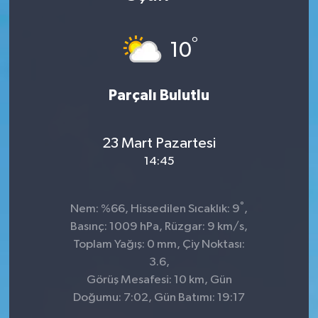
DÜNYA
°
10
Dursunbey
Parçalı Bulutlu
Edremit
EĞİTİM
23 Mart Pazartesi
14:45
EKONOMİ
Erdek
°
Nem: %66, Hissedilen Sıcaklık: 9
,
Basınç: 1009 hPa, Rüzgar: 9 km/s,
Gömeç
Toplam Yağış: 0 mm, Çiy Noktası:
3.6,
Gönen
Görüş Mesafesi: 10 km, Gün
Doğumu: 7:02, Gün Batımı: 19:17
Havran