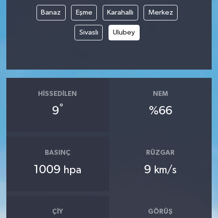
Banaz
Eşme
Karahallı
Merkez
İvrindi
Sivaslı
Ulubey
KENT GÜNDEMİ
Kepsut
HISSEDILEN
NEM
KÜLTÜR-SANAT
°
9
%66
MAGAZİN
MANŞET
BASINÇ
RÜZGAR
1009
9
hpa
km/s
Manyas
OLAY
ÇIY
GÖRÜŞ