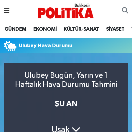
ASTROLOJİ
Balıkesir Nöbetçi Eczaneler
GÜNDEM
EKONOMİ
KÜLTÜR-SANAT
SİYASET
Ayvalık
Balıkesir Hava Durumu
Ulubey Hava Durumu
Balya
Balıkesir Namaz Vakitleri
Bandırma
Balıkesir Trafik Yoğunluk Haritası
Ulubey Bugün, Yarın ve 1
Bigadiç
Süper Lig Puan Durumu ve Fikstür
Haftalık Hava Durumu Tahmini
BİYOGRAFİLER
Tüm Manşetler
ŞU AN
Burhaniye
Son Dakika Haberleri
ÇEVRE
Haber Arşivi
Uşak