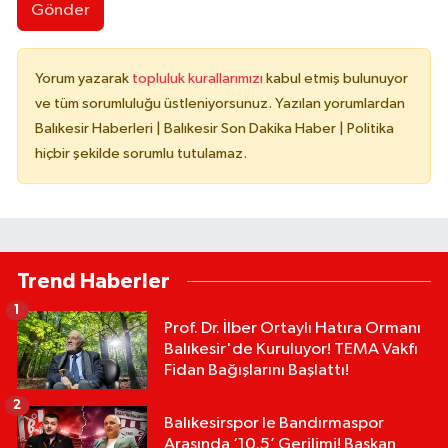
Gönder
Yorum yazarak
topluluk kurallarımızı
kabul etmiş bulunuyor
ve tüm sorumluluğu üstleniyorsunuz. Yazılan yorumlardan
Balıkesir Haberleri | Balıkesir Son Dakika Haber | Politika
hiçbir şekilde sorumlu tutulamaz.
Trend Haberler
1
Prof. Dr. İlber Ortaylı Hatıra Ormanı
Balıkesir'de Kuruluyor! TEMA Vakfı
Fidan Bağışlarını Başlattı!
2
Balıkesirspor le Bandırmaspor
Arasında ‘10.5’ Gerilimi! Başkan