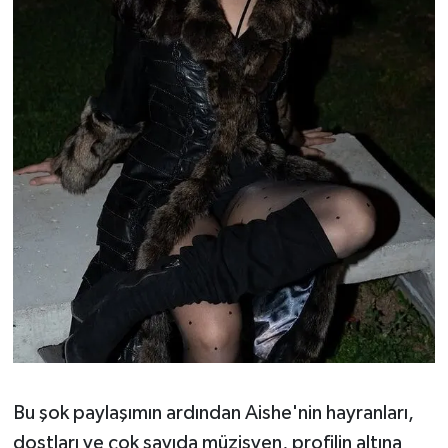
Susurluk
TARİHTE BUGÜN
TEKNOLOJİ
Trend
TÜRKİYE
VİZYONDAKİLER
YAŞAM
Bu şok paylaşımın ardından Aishe'nin hayranları,
dostları ve çok sayıda müzisyen, profilin altına