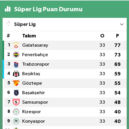
Süper Lig Puan Durumu
Süper Lig
#
Takım
O
P
1
Galatasaray
33
77
2
Fenerbahçe
33
73
3
Trabzonspor
33
69
4
Beşiktaş
33
59
5
Göztepe
33
55
6
Başakşehir
33
54
7
Samsunspor
33
48
8
Rizespor
33
40
9
Konyaspor
33
40