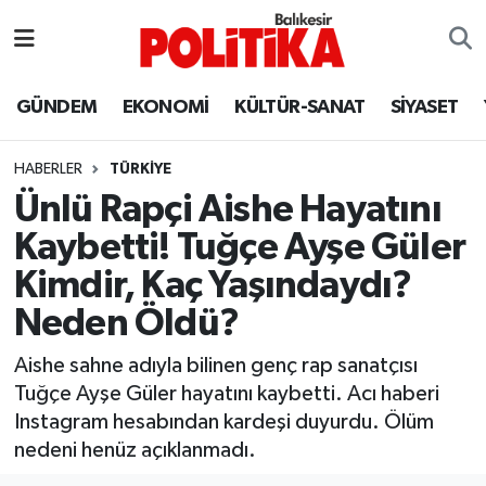
ASTROLOJİ
Balıkesir Nöbetçi Eczaneler
GÜNDEM
EKONOMİ
KÜLTÜR-SANAT
SİYASET
Ayvalık
Balıkesir Hava Durumu
HABERLER
TÜRKİYE
Balya
Balıkesir Namaz Vakitleri
Ünlü Rapçi Aishe Hayatını
Kaybetti! Tuğçe Ayşe Güler
Bandırma
Balıkesir Trafik Yoğunluk Haritası
Kimdir, Kaç Yaşındaydı?
Bigadiç
Süper Lig Puan Durumu ve Fikstür
Neden Öldü?
BİYOGRAFİLER
Tüm Manşetler
Aishe sahne adıyla bilinen genç rap sanatçısı
Tuğçe Ayşe Güler hayatını kaybetti. Acı haberi
Burhaniye
Son Dakika Haberleri
Instagram hesabından kardeşi duyurdu. Ölüm
nedeni henüz açıklanmadı.
ÇEVRE
Haber Arşivi