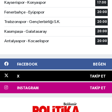
Kayserispor - Konyaspor
17:00
Fenerbahçe - Eyüpspor
20:00
Trabzonspor - Gençlerbirliği S.K.
20:00
Kasımpaşa - Galatasaray
20:00
Antalyaspor - Kocaelispor
20:00
FACEBOOK
BEĞEN
X
TAKIP ET
INSTAGRAM
TAKIP ET