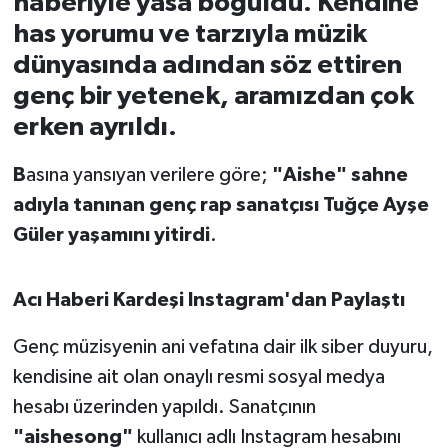
haberiyle yasa boğuldu. Kendine
has yorumu ve tarzıyla müzik
İvrindi
dünyasında adından söz ettiren
genç bir yetenek, aramızdan çok
KENT GÜNDEMİ
erken ayrıldı.
Kepsut
B
asına yansıyan verilere göre;
"Aishe" sahne
KÜLTÜR-SANAT
adıyla tanınan genç rap sanatçısı Tuğçe Ayşe
Güler yaşamını yitirdi
.
MAGAZİN
Acı Haberi Kardeşi Instagram'dan Paylaştı
MANŞET
Genç müzisyenin ani vefatına dair ilk siber duyuru,
Manyas
kendisine ait olan onaylı resmi sosyal medya
OLAY
hesabı üzerinden yapıldı. Sanatçının
"aishesong"
kullanıcı adlı Instagram hesabını