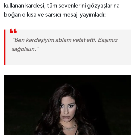
OTOMOTİV
kullanan kardeşi, tüm sevenlerini gözyaşlarına
boğan o kısa ve sarsıcı mesajı yayımladı:
Resmi İlanlar
SAĞLIK
"Ben kardeşiyim ablam vefat etti. Başımız
Savaştepe
sağolsun."
SEYAHAT
SİYASET
Sındırgı
SPOR
SÜRMANŞET