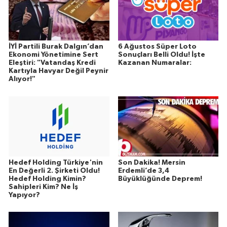
İYİ Partili Burak Dalgın’dan
6 Ağustos Süper Loto
Ekonomi Yönetimine Sert
Sonuçları Belli Oldu! İşte
Eleştiri: "Vatandaş Kredi
Kazanan Numaralar:
Kartıyla Havyar Değil Peynir
Alıyor!"
Hedef Holding Türkiye'nin
Son Dakika! Mersin
En Değerli 2. Şirketi Oldu!
Erdemli’de 3,4
Hedef Holding Kimin?
Büyüklüğünde Deprem!
Sahipleri Kim? Ne İş
Yapıyor?