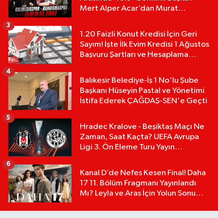
Mert Alper Acar’dan Murat
Karakoyun'a Sert Tepki!
3
1.20 Faizli Konut Kredisi İçin Geri
Sayım! İşte İlk Evim Kredisi 1 Ağustos
Başvuru Şartları ve Hesaplama
Tablosu:
4
Balıkesir Belediye-İş 1 No'lu Şube
Başkanı Hüseyin Pastal ve Yönetimi
İstifa Ederek ÇAĞDAŞ-SEN'e Geçti
5
Hradec Kralove - Beşiktaş Maçı Ne
Zaman, Saat Kaçta? UEFA Avrupa
Ligi 3. Ön Eleme Turu Yayın
Detayları!
6
Kanal D’de Nefes Kesen Final! Daha
17 11. Bölüm Fragmanı Yayınlandı
Mı? Leyla ve Aras İçin Yolun Sonu
Mu?