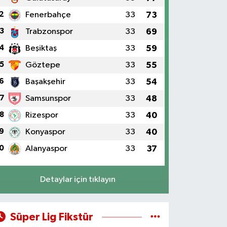
2
Fenerbahçe
33
73
3
Trabzonspor
33
69
4
Beşiktaş
33
59
5
Göztepe
33
55
6
Başakşehir
33
54
7
Samsunspor
33
48
8
Rizespor
33
40
9
Konyaspor
33
40
0
Alanyaspor
33
37
Detaylar için tıklayın
Süper Lig Fikstür