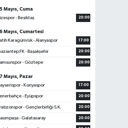
5 Mayıs, Cuma
izespor - Beşiktaş
20:00
6 Mayıs, Cumartesi
atih Karagümrük - Alanyaspor
17:00
aziantep FK - Başakşehir
20:00
amsunspor - Göztepe
20:00
7 Mayıs, Pazar
ayserispor - Konyaspor
17:00
enerbahçe - Eyüpspor
20:00
rabzonspor - Gençlerbirliği S.K.
20:00
asımpaşa - Galatasaray
20:00