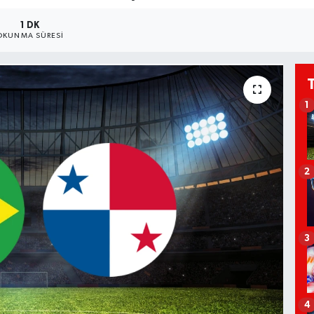
1 DK
OKUNMA SÜRESI
1
2
3
4