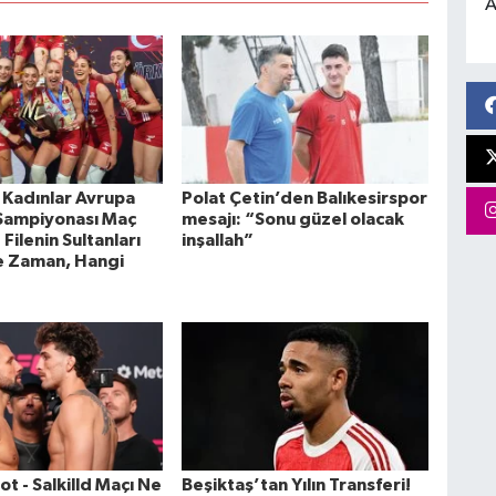
A
Kadınlar Avrupa
Polat Çetin’den Balıkesirspor
Şampiyonası Maç
mesajı: “Sonu güzel olacak
Filenin Sultanları
inşallah”
e Zaman, Hangi
t - Salkilld Maçı Ne
Beşiktaş’tan Yılın Transferi!