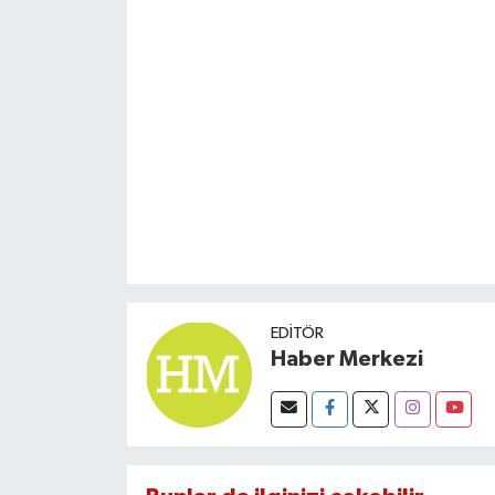
Susurluk
TARİHTE BUGÜN
TEKNOLOJİ
Trend
TÜRKİYE
VİZYONDAKİLER
EDITÖR
YAŞAM
Haber Merkezi