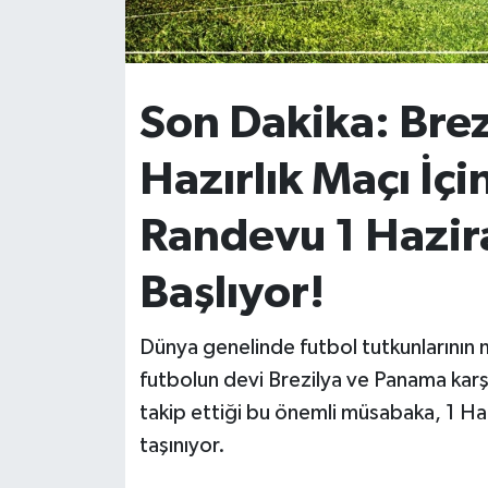
İvrindi
KENT GÜNDEMİ
Son Dakika: Brez
Kepsut
Hazırlık Maçı İç
KÜLTÜR-SANAT
Randevu 1 Hazir
MAGAZİN
Başlıyor!
MANŞET
Dünya genelinde futbol tutkunlarının 
futbolun devi Brezilya ve Panama karşı
Manyas
takip ettiği bu önemli müsabaka, 1 H
OLAY
taşınıyor.