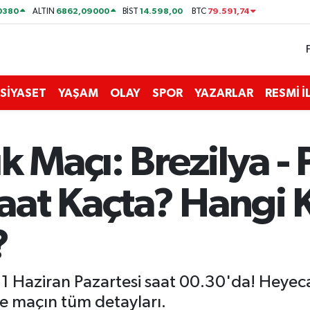
0380
6862,09000
14.598,00
79.591,74
ALTIN
BİST
BTC
SİYASET
YAŞAM
OLAY
SPOR
YAZARLAR
RESMİ 
k Maçı: Brezilya 
at Kaçta? Hangi 
?
ı 1 Haziran Pazartesi saat 00.30'da! Heye
te maçın tüm detayları.