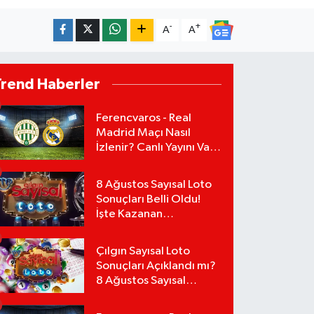
-
+
A
A
Trend Haberler
Ferencvaros - Real
Madrid Maçı Nasıl
İzlenir? Canlı Yayını Var
mı?
8 Ağustos Sayısal Loto
Sonuçları Belli Oldu!
İşte Kazanan
Numaralar:
Çılgın Sayısal Loto
Sonuçları Açıklandı mı?
8 Ağustos Sayısal
Loto'da Kazanan
Numaralar Hangileri?