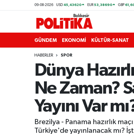
45,43620
53,38690
61,6
09-08-2026
USD
EUR
GBP
ASTROLOJİ
Balıkesir Nöbetçi Eczaneler
Ayvalık
Balıkesir Hava Durumu
GÜNDEM
EKONOMİ
KÜLTÜR-SANAT
Balya
Balıkesir Namaz Vakitleri
HABERLER
SPOR
Dünya Hazırlı
Bandırma
Balıkesir Trafik Yoğunluk Haritası
Ne Zaman? Sa
Bigadiç
Süper Lig Puan Durumu ve Fikstür
BİYOGRAFİLER
Tüm Manşetler
Yayını Var mı
Burhaniye
Son Dakika Haberleri
Brezilya - Panama hazırlık maç
ÇEVRE
Haber Arşivi
Türkiye'de yayınlanacak mı? İş