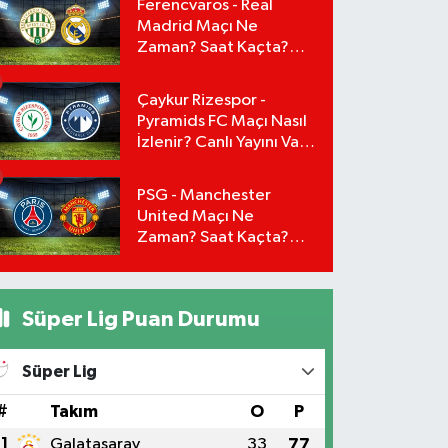
Ferencvaros - Real
Madrid Maçı Ne
Zaman? Saat Kaçta?
Canlı Yayını Var mı?
Arda Güler Maçta
Çaykur Rizespor -
Oynayacak mı?
Pyramids FC Maçı Nasıl
İzlenir? Canlı Yayını Var
mı?
PSG - Manchester
United Maçı Ne
Zaman? Saat Kaçta?
Canlı Yayını Var mı?
Süper Lig Puan Durumu
Süper Lig
#
Takım
O
P
1
Galatasaray
33
77