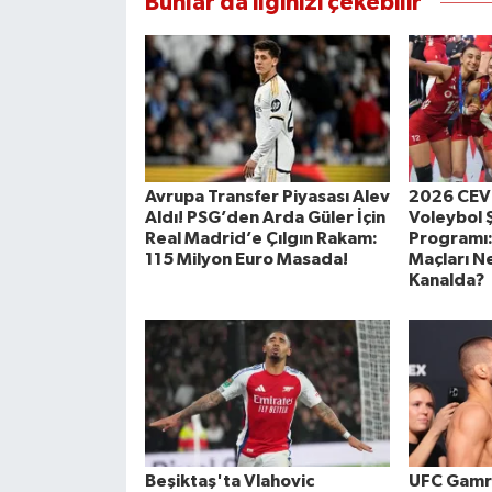
Bunlar da ilginizi çekebilir
Avrupa Transfer Piyasası Alev
2026 CEV 
Aldı! PSG’den Arda Güler İçin
Voleybol 
Real Madrid’e Çılgın Rakam:
Programı: 
115 Milyon Euro Masada!
Maçları N
Kanalda?
Beşiktaş'ta Vlahovic
UFC Gamro