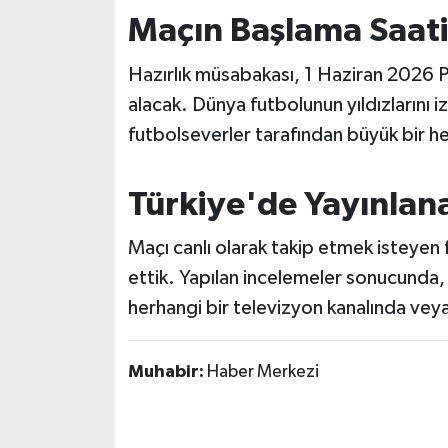
OTOMOTİV
Maçın Başlama Saati 
Resmi İlanlar
Hazırlık müsabakası, 1 Haziran 2026 P
alacak. Dünya futbolunun yıldızlarını i
SAĞLIK
futbolseverler tarafından büyük bir h
Savaştepe
Türkiye'de Yayınlan
SEYAHAT
Maçı canlı olarak takip etmek isteyen fu
SİYASET
ettik. Yapılan incelemeler sonucunda, 
herhangi bir televizyon kanalında veya
Sındırgı
SPOR
Muhabir:
Haber Merkezi
SÜRMANŞET