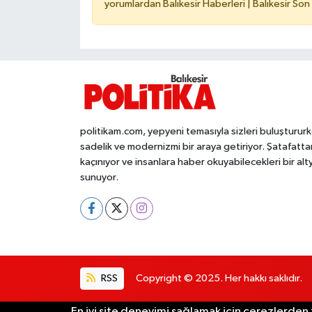
yorumlardan Balıkesir Haberleri | Balıkesir Son
politikam.com, yepyeni temasıyla sizleri buluşturur
sadelik ve modernizmi bir araya getiriyor. Şatafatta
kaçınıyor ve insanlara haber okuyabilecekleri bir alt
sunuyor.
RSS
Copyright © 2025. Her hakkı saklıdır.
En iyi site deneyimi sağlamak için çerezlerden f