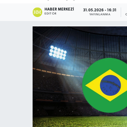
DÜNYA
HABER MERKEZI
31.05.2026 - 16:31
EDITÖR
YAYINLANMA
Dursunbey
Edremit
EĞİTİM
EKONOMİ
Erdek
Gömeç
Gönen
Havran