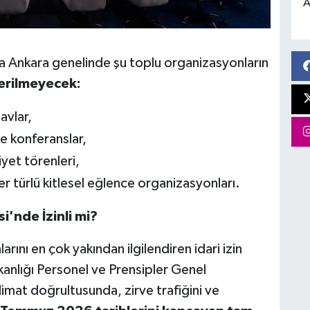
A
ca Ankara genelinde şu toplu organizasyonların
verilmeyecek:
avlar,
e konferanslar,
yet törenleri,
her türlü kitlesel eğlence organizasyonları.
'nde İzinli mi?
rını en çok yakından ilgilendiren idari izin
anlığı Personel ve Prensipler Genel
imat doğrultusunda, zirve trafiğini ve