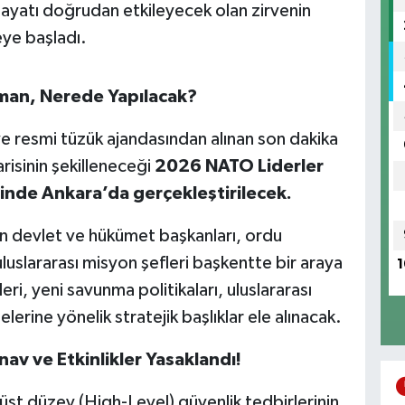
ayatı doğrudan etkileyecek olan zirvenin
eye başladı.
man, Nerede Yapılacak?
ve resmi tüzük ajandasından alınan son dakika
risinin şekilleneceği
2026 NATO Liderler
inde Ankara’da gerçekleştirilecek.
n devlet ve hükümet başkanları, ordu
luslararası misyon şefleri başkentte bir araya
1
ri, yeni savunma politikaları, uluslararası
elerine yönelik stratejik başlıklar ele alınacak.
nav ve Etkinlikler Yasaklandı!
st düzey (High-Level) güvenlik tedbirlerinin