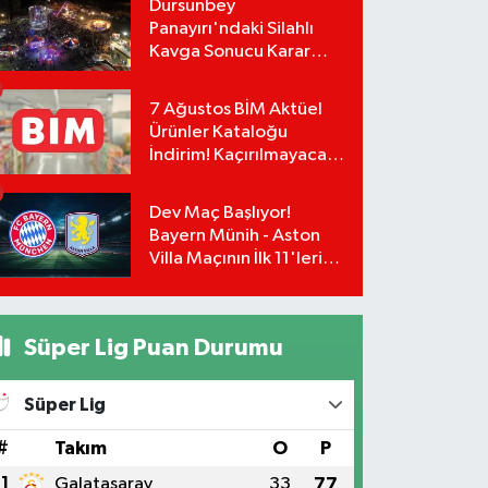
Dursunbey
İmzalar An Meselesi!
Panayırı'ndaki Silahlı
Kavga Sonucu Karar
Çıktı! Panayırdaki
Lunapark Kapatıldı!
7 Ağustos BİM Aktüel
Ürünler Kataloğu
İndirim! Kaçırılmayacak
İndirimler BİM'de:
Dev Maç Başlıyor!
Bayern Münih - Aston
Villa Maçının İlk 11'leri
Belli Oldu!
Süper Lig Puan Durumu
Süper Lig
#
Takım
O
P
1
Galatasaray
33
77