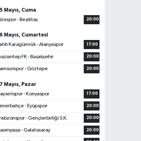
5 Mayıs, Cuma
izespor - Beşiktaş
20:00
6 Mayıs, Cumartesi
atih Karagümrük - Alanyaspor
17:00
aziantep FK - Başakşehir
20:00
amsunspor - Göztepe
20:00
7 Mayıs, Pazar
ayserispor - Konyaspor
17:00
enerbahçe - Eyüpspor
20:00
rabzonspor - Gençlerbirliği S.K.
20:00
asımpaşa - Galatasaray
20:00