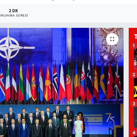
2 DK
OKUNMA SÜRESI
1
2
3
4