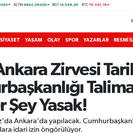
0380
6862,09000
14.598,00
79.591,74
ALTIN
BİST
BTC
SİYASET
YAŞAM
OLAY
SPOR
YAZARLAR
RESMİ 
ara Zirvesi Tarihl
başkanlığı Talimat
r Şey Yasak!
'da Ankara'da yapılacak. Cumhurbaşkanlı
ra idari izin öngörülüyor.