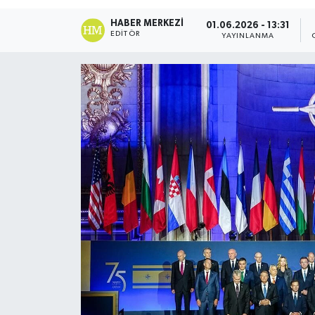
DÜNYA
HABER MERKEZI
01.06.2026 - 13:31
EDITÖR
YAYINLANMA
Dursunbey
Edremit
EĞİTİM
EKONOMİ
Erdek
Gömeç
Gönen
Havran