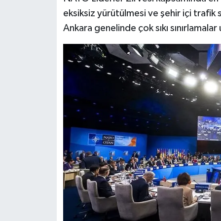
Susurluk
eksiksiz yürütülmesi ve şehir içi trafi
Ankara genelinde çok sıkı sınırlamalar
TARİHTE BUGÜN
TEKNOLOJİ
Trend
TÜRKİYE
VİZYONDAKİLER
YAŞAM