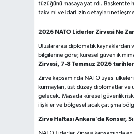
OTOMOTİV
tüzüğünü masaya yatırdı. Başkentte h
takvimi ve idari izin detayları netleşm
Resmi İlanlar
2026 NATO Liderler Zirvesi Ne Za
SAĞLIK
Uluslararası diplomatik kaynaklardan 
Savaştepe
bilgilerine göre; küresel güvenlik mima
SEYAHAT
Zirvesi, 7-8 Temmuz 2026 tarihler
Zirve kapsamında NATO üyesi ülkeleri
SİYASET
kurmayları, üst düzey diplomatlar ve u
Sındırgı
gelecek. Masada küresel güvenlik riskle
ilişkiler ve bölgesel sıcak çatışma bölg
SPOR
Zirve Haftası Ankara'da Konser, Sı
SÜRMANŞET
NATO Liderler Zirvesi kapsamında en ü