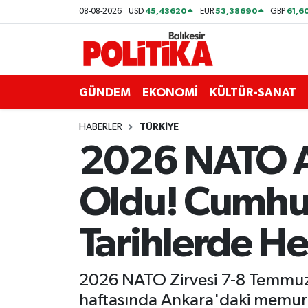
45,43620
53,38690
61,6
08-08-2026
USD
EUR
GBP
ASTROLOJİ
Balıkesir Nöbetçi Eczaneler
Ayvalık
Balıkesir Hava Durumu
GÜNDEM
EKONOMİ
KÜLTÜR-SANAT
Balya
Balıkesir Namaz Vakitleri
HABERLER
TÜRKİYE
2026 NATO Ank
Bandırma
Balıkesir Trafik Yoğunluk Haritası
Oldu! Cumhur
Bigadiç
Süper Lig Puan Durumu ve Fikstür
BİYOGRAFİLER
Tüm Manşetler
Tarihlerde He
Burhaniye
Son Dakika Haberleri
2026 NATO Zirvesi 7-8 Temmuz
ÇEVRE
Haber Arşivi
haftasında Ankara'daki memurla