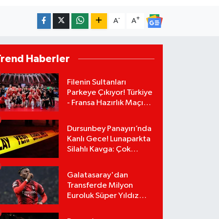
-
+
A
A
Trend Haberler
Filenin Sultanları
Parkeye Çıkıyor! Türkiye
- Fransa Hazırlık Maçı
Ne Zaman, Saat Kaçta?
Hangi Kanalda?
Dursunbey Panayırı’nda
Kanlı Gece! Lunaparkta
Silahlı Kavga: Çok
Sayıda Yaralı Var!
Galatasaray'dan
Transferde Milyon
Euroluk Süper Yıldız
Bombası! Rafael Leao
Teklifi Kabul Etti,