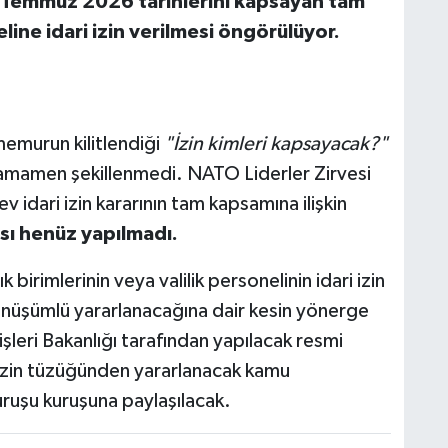
 Temmuz 2026 tarihlerini kapsayan tam
ine idari izin verilmesi öngörülüyor.
emurun kilitlendiği
"İzin kimleri kapsayacak?"
tamamen şekillenmedi. NATO Liderler Zirvesi
 idari izin kararının tam kapsamına ilişkin
sı henüz yapılmadı.
birimlerinin veya valilik personelinin idari izin
nüşümlü yararlanacağına dair kesin yönerge
şleri Bakanlığı tarafından yapılacak resmi
 izin tüzüğünden yararlanacak kamu
uruşu kuruşuna paylaşılacak.