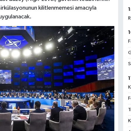
k sirkülasyonunun kilitlenmemesi amacıyla
1
 uygulanacak.
R
1
F
G
S
1
K
F
T
K