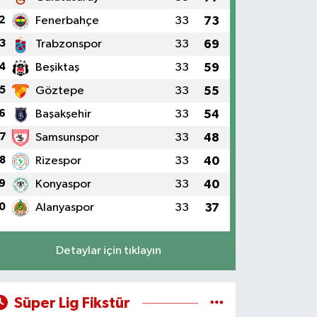
2
Fenerbahçe
33
73
3
Trabzonspor
33
69
4
Beşiktaş
33
59
5
Göztepe
33
55
6
Başakşehir
33
54
7
Samsunspor
33
48
8
Rizespor
33
40
9
Konyaspor
33
40
0
Alanyaspor
33
37
Detaylar için tıklayın
Süper Lig Fikstür