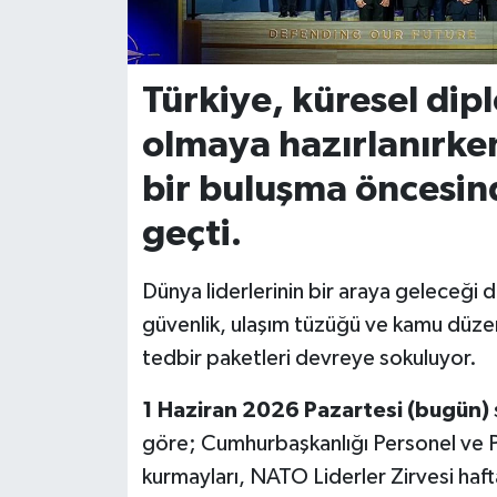
İvrindi
Türkiye, küresel di
KENT GÜNDEMİ
olmaya hazırlanırken
Kepsut
bir buluşma öncesin
KÜLTÜR-SANAT
geçti.
MAGAZİN
Dünya liderlerinin bir araya geleceği
güvenlik, ulaşım tüzüğü ve kamu düze
MANŞET
tedbir paketleri devreye sokuluyor.
Manyas
1 Haziran 2026 Pazartesi (bugün)
göre; Cumhurbaşkanlığı Personel ve Pr
OLAY
kurmayları, NATO Liderler Zirvesi haft