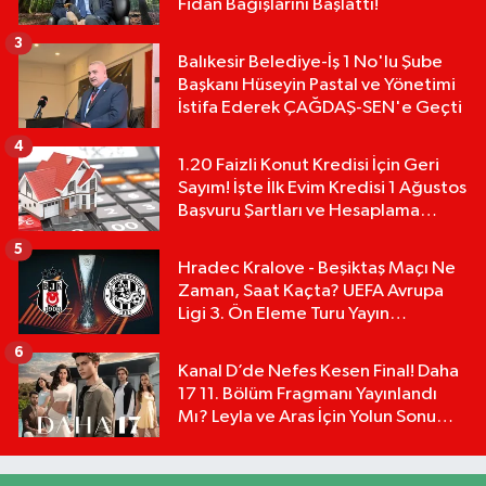
Fidan Bağışlarını Başlattı!
3
Balıkesir Belediye-İş 1 No'lu Şube
Başkanı Hüseyin Pastal ve Yönetimi
İstifa Ederek ÇAĞDAŞ-SEN'e Geçti
4
1.20 Faizli Konut Kredisi İçin Geri
Sayım! İşte İlk Evim Kredisi 1 Ağustos
Başvuru Şartları ve Hesaplama
Tablosu:
5
Hradec Kralove - Beşiktaş Maçı Ne
Zaman, Saat Kaçta? UEFA Avrupa
Ligi 3. Ön Eleme Turu Yayın
Detayları!
6
Kanal D’de Nefes Kesen Final! Daha
17 11. Bölüm Fragmanı Yayınlandı
Mı? Leyla ve Aras İçin Yolun Sonu
Mu?