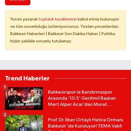
Yorum yazarak
topluluk kurallarımızı
kabul etmiş bulunuyor
ve tüm sorumluluğu üstleniyorsunuz. Yazılan yorumlardan
Balıkesir Haberleri | Balıkesir Son Dakika Haber | Politika
hiçbir şekilde sorumlu tutulamaz.
Trend Haberler
1
Balıkesirspor le Bandırmaspor
Arasında ‘10.5’ Gerilimi! Başkan
Mert Alper Acar’dan Murat
Karakoyun'a Sert Tepki!
2
Prof. Dr. İlber Ortaylı Hatıra Ormanı
Balıkesir'de Kuruluyor! TEMA Vakfı