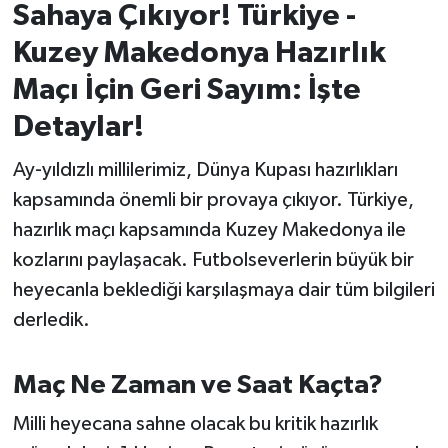
Sahaya Çıkıyor! Türkiye -
İvrindi
Kuzey Makedonya Hazırlık
Maçı İçin Geri Sayım: İşte
KENT GÜNDEMİ
Detaylar!
Kepsut
Ay-yıldızlı millilerimiz, Dünya Kupası hazırlıkları
kapsamında önemli bir provaya çıkıyor. Türkiye,
KÜLTÜR-SANAT
hazırlık maçı kapsamında Kuzey Makedonya ile
MAGAZİN
kozlarını paylaşacak. Futbolseverlerin büyük bir
heyecanla beklediği karşılaşmaya dair tüm bilgileri
MANŞET
derledik.
Manyas
Maç Ne Zaman ve Saat Kaçta?
OLAY
Milli heyecana sahne olacak bu kritik hazırlık