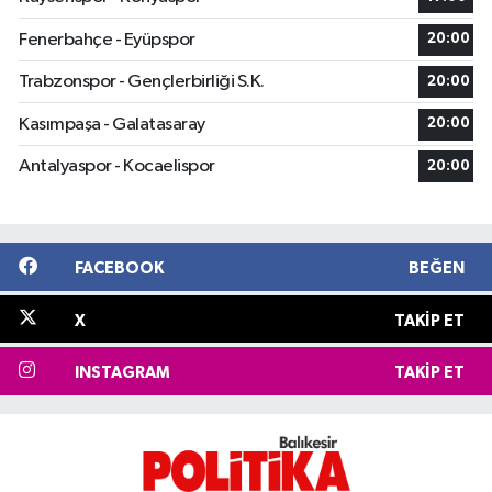
Fenerbahçe - Eyüpspor
20:00
Trabzonspor - Gençlerbirliği S.K.
20:00
Kasımpaşa - Galatasaray
20:00
Antalyaspor - Kocaelispor
20:00
FACEBOOK
BEĞEN
X
TAKIP ET
INSTAGRAM
TAKIP ET