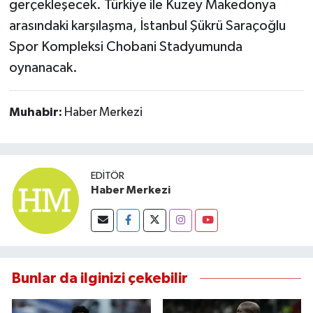
gerçekleşecek. Türkiye ile Kuzey Makedonya
Susurluk
arasındaki karşılaşma, İstanbul Şükrü Saraçoğlu
Spor Kompleksi Chobani Stadyumunda
TARİHTE BUGÜN
oynanacak.
TEKNOLOJİ
Muhabir:
Haber Merkezi
Trend
TÜRKİYE
EDITÖR
VİZYONDAKİLER
Haber Merkezi
YAŞAM
Bunlar da ilginizi çekebilir