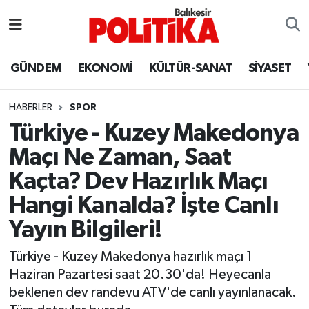
ASTROLOJİ
Balıkesir Nöbetçi Eczaneler
GÜNDEM
EKONOMİ
KÜLTÜR-SANAT
SİYASET
Ayvalık
Balıkesir Hava Durumu
HABERLER
SPOR
Balya
Balıkesir Namaz Vakitleri
Türkiye - Kuzey Makedonya
Maçı Ne Zaman, Saat
Bandırma
Balıkesir Trafik Yoğunluk Haritası
Kaçta? Dev Hazırlık Maçı
Bigadiç
Süper Lig Puan Durumu ve Fikstür
Hangi Kanalda? İşte Canlı
Yayın Bilgileri!
BİYOGRAFİLER
Tüm Manşetler
Türkiye - Kuzey Makedonya hazırlık maçı 1
Burhaniye
Son Dakika Haberleri
Haziran Pazartesi saat 20.30'da! Heyecanla
beklenen dev randevu ATV'de canlı yayınlanacak.
ÇEVRE
Haber Arşivi