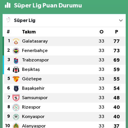
Süper Lig Puan Durumu
Süper Lig
#
Takım
O
P
1
Galatasaray
33
77
2
Fenerbahçe
33
73
3
Trabzonspor
33
69
4
Beşiktaş
33
59
5
Göztepe
33
55
6
Başakşehir
33
54
7
Samsunspor
33
48
8
Rizespor
33
40
9
Konyaspor
33
40
10
Alanyaspor
33
37