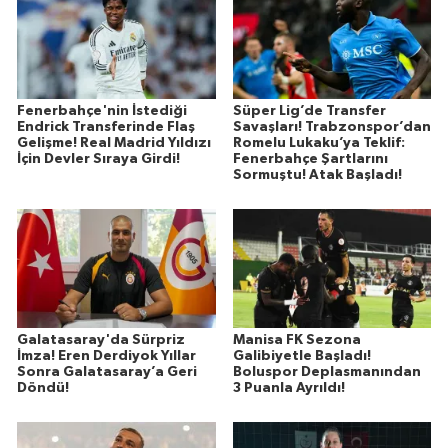
Fenerbahçe'nin İstediği
Süper Lig’de Transfer
Endrick Transferinde Flaş
Savaşları! Trabzonspor’dan
Gelişme! Real Madrid Yıldızı
Romelu Lukaku’ya Teklif:
İçin Devler Sıraya Girdi!
Fenerbahçe Şartlarını
Sormuştu! Atak Başladı!
Galatasaray'da Sürpriz
Manisa FK Sezona
İmza! Eren Derdiyok Yıllar
Galibiyetle Başladı!
Sonra Galatasaray’a Geri
Boluspor Deplasmanından
Döndü!
3 Puanla Ayrıldı!