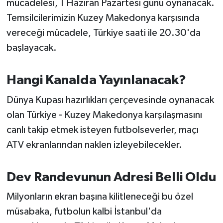
mücadelesi, 1 Haziran Pazartesi günü oynanacak.
OTOMOTİV
Temsilcilerimizin Kuzey Makedonya karşısında
Resmi İlanlar
vereceği mücadele, Türkiye saati ile 20.30'da
başlayacak.
SAĞLIK
Hangi Kanalda Yayınlanacak?
Savaştepe
Dünya Kupası hazırlıkları çerçevesinde oynanacak
SEYAHAT
olan Türkiye - Kuzey Makedonya karşılaşmasını
canlı takip etmek isteyen futbolseverler, maçı
SİYASET
ATV ekranlarından naklen izleyebilecekler.
Sındırgı
Dev Randevunun Adresi Belli Oldu
SPOR
Milyonların ekran başına kilitleneceği bu özel
SÜRMANŞET
müsabaka, futbolun kalbi İstanbul'da