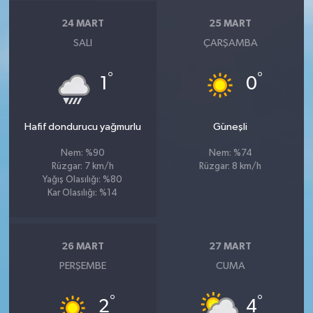
Susurluk
24 MART
25 MART
SALI
ÇARŞAMBA
TARİHTE BUGÜN
°
°
1
0
TEKNOLOJİ
Trend
Hafif dondurucu yağmurlu
Güneşli
Nem: %90
Nem: %74
TÜRKİYE
Rüzgar: 7 km/h
Rüzgar: 8 km/h
Yağış Olasılığı: %80
VİZYONDAKİLER
Kar Olasılığı: %14
YAŞAM
26 MART
27 MART
PERŞEMBE
CUMA
°
°
2
4