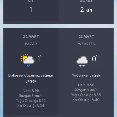
ÇIY
GÖRÜŞ
OTOMOTİV
1
2
km
Resmi İlanlar
SAĞLIK
22 MART
23 MART
Savaştepe
PAZAR
PAZARTESI
SEYAHAT
°
°
1
0
SİYASET
Bölgesel düzensiz yağmur
Yoğun kar yağışlı
yağışlı
Sındırgı
Nem: %98
Rüzgar: 8 km/h
Nem: %96
SPOR
Yağış Olasılığı: %85
Rüzgar: 8 km/h
Kar Olasılığı: %40
Yağış Olasılığı: %92
Kar Olasılığı: %34
SÜRMANŞET