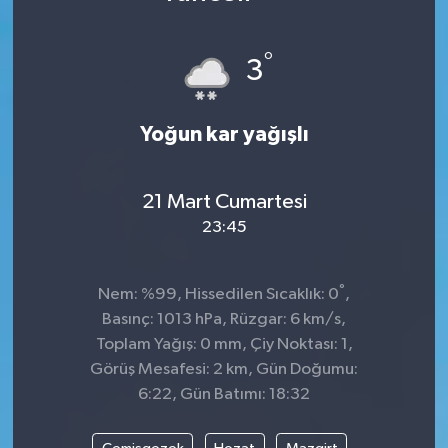
DÜNYA
°
3
Dursunbey
Yoğun kar yağışlı
Edremit
EĞİTİM
21 Mart Cumartesi
23:45
EKONOMİ
Erdek
°
Nem: %99, Hissedilen Sıcaklık: 0
,
Basınç: 1013 hPa, Rüzgar: 6 km/s,
Gömeç
Toplam Yağış: 0 mm, Çiy Noktası: 1,
Görüş Mesafesi: 2 km, Gün Doğumu:
Gönen
6:22, Gün Batımı: 18:32
Havran