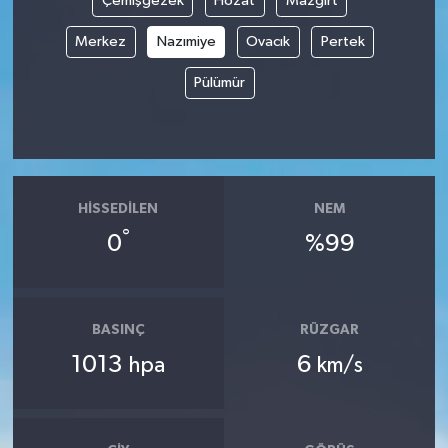
Çemişgezek
Hozat
Mazgirt
Merkez
Nazımiye
Ovacık
Pertek
İvrindi
Pülümür
KENT GÜNDEMİ
Kepsut
KÜLTÜR-SANAT
HISSEDILEN
NEM
°
0
%99
MAGAZİN
MANŞET
BASINÇ
RÜZGAR
Manyas
1013
6
hpa
km/s
OLAY