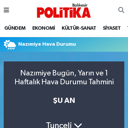
ASTROLOJİ
Balıkesir Nöbetçi Eczaneler
GÜNDEM
EKONOMİ
KÜLTÜR-SANAT
SİYASET
Ayvalık
Balıkesir Hava Durumu
Nazımiye Hava Durumu
Balya
Balıkesir Namaz Vakitleri
Bandırma
Balıkesir Trafik Yoğunluk Haritası
Nazımiye Bugün, Yarın ve 1
Bigadiç
Süper Lig Puan Durumu ve Fikstür
Haftalık Hava Durumu Tahmini
BİYOGRAFİLER
Tüm Manşetler
ŞU AN
Burhaniye
Son Dakika Haberleri
ÇEVRE
Haber Arşivi
Tunceli