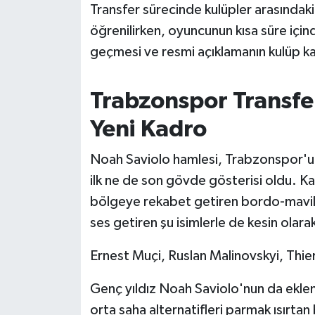
Transfer sürecinde kulüpler arasındak
Susurluk
öğrenilirken, oyuncunun kısa süre içi
TARİHTE BUGÜN
geçmesi ve resmi açıklamanın kulüp ka
TEKNOLOJİ
Trabzonspor Transfe
Trend
Yeni Kadro
TÜRKİYE
Noah Saviolo hamlesi, Trabzonspor'un
ilk ne de son gövde gösterisi oldu. K
VİZYONDAKİLER
bölgeye rekabet getiren bordo-mavil
ses getiren şu isimlerle de kesin olara
YAŞAM
Ernest Muçi, Ruslan Malinovskyi, Thie
Genç yıldız Noah Saviolo'nun da ekle
orta saha alternatifleri parmak ısırtan 