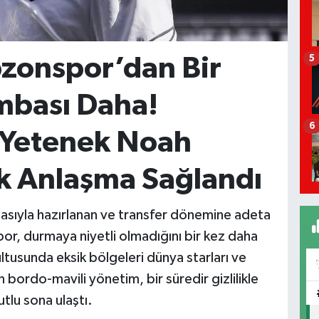
bzonspor’dan Bir
5
mbası Daha!
6
ç Yetenek Noah
lık Anlaşma Sağlandı
asıyla hazırlanan ve transfer dönemine adeta
por, durmaya niyetli olmadığını bir kez daha
ltusunda eksik bölgeleri dünya starları ve
bordo-mavili yönetim, bir süredir gizlilikle
lu sona ulaştı.