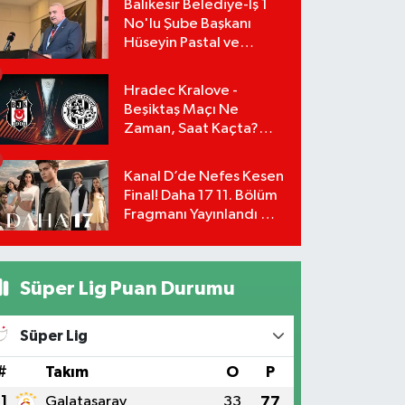
Balıkesir Belediye-İş 1
No'lu Şube Başkanı
Hüseyin Pastal ve
Yönetimi İstifa Ederek
ÇAĞDAŞ-SEN'e Geçti
Hradec Kralove -
Beşiktaş Maçı Ne
Zaman, Saat Kaçta?
UEFA Avrupa Ligi 3. Ön
Eleme Turu Yayın
Kanal D’de Nefes Kesen
Detayları!
Final! Daha 17 11. Bölüm
Fragmanı Yayınlandı Mı?
Leyla ve Aras İçin Yolun
Sonu Mu?
Süper Lig Puan Durumu
Süper Lig
#
Takım
O
P
1
Galatasaray
33
77