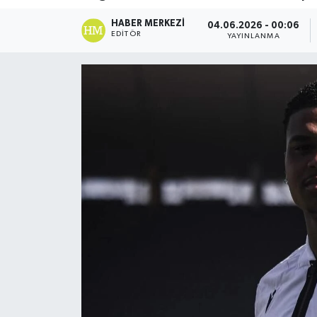
DÜNYA
HABER MERKEZI
04.06.2026 - 00:06
EDITÖR
YAYINLANMA
Dursunbey
Edremit
EĞİTİM
EKONOMİ
Erdek
Gömeç
Gönen
Havran