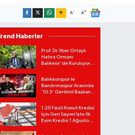
-
+
A
A
Trend Haberler
Prof. Dr. İlber Ortaylı
Hatıra Ormanı
Balıkesir'de Kuruluyor!
TEMA Vakfı Fidan
Bağışlarını Başlattı!
Balıkesirspor le
Bandırmaspor Arasında
‘10.5’ Gerilimi! Başkan
Mert Alper Acar’dan
Murat Karakoyun'a Sert
1.20 Faizli Konut Kredisi
Tepki!
İçin Geri Sayım! İşte İlk
Evim Kredisi 1 Ağustos
Başvuru Şartları ve
Hesaplama Tablosu: