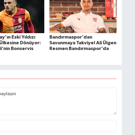
y’ın Eski Yıldızı
Bandırmaspor’dan
Ülkesine Dönüyor:
Savunmaya Takviye! Ali Ülgen
i’nin Bonservis
Resmen Bandırmaspor’da