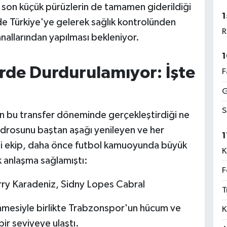
i son küçük pürüzlerin de tamamen giderildiği
1
nde Türkiye'ye gelerek sağlık kontrolünden
R
nallarından yapılması bekleniyor.
1
rde Durdurulamıyor: İşte
F
G
S
 bu transfer döneminde gerçekleştirdiği ne
adrosunu baştan aşağı yenileyen ve her
1
i ekip, daha önce futbol kamuoyunda büyük
K
k anlaşma sağlamıştı:
F
rry Karadeniz, Sidny Lopes Cabral
T
nmesiyle birlikte Trabzonspor'un hücum ve
K
bir seviyeye ulaştı.