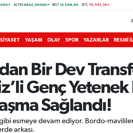
0380
6862,09000
14.598,00
79.591,74
ALTIN
BİST
BTC
SİYASET
YAŞAM
OLAY
SPOR
YAZARLAR
RESMİ 
dan Bir Dev Trans
iz’li Genç Yetenek
nlaşma Sağlandı!
 gibi esmeye devam ediyor. Bordo-mavilile
erde arkası.