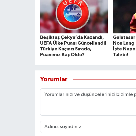
Beşiktaş Çekya’da Kazandı,
Galatasara
UEFA Ülke Puanı Güncellendi!
Noa Lang 
Türkiye Kaçıncı Sırada,
İşte Napol
Puanımız Kaç Oldu?
Talebi!
Yorumlar