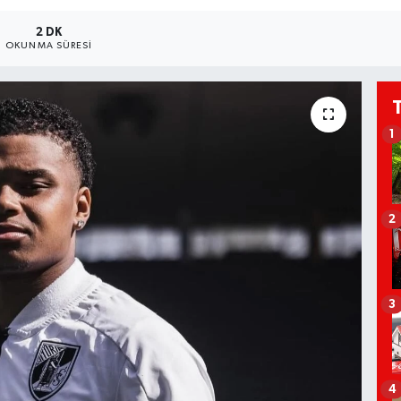
2 DK
OKUNMA SÜRESI
1
2
3
4