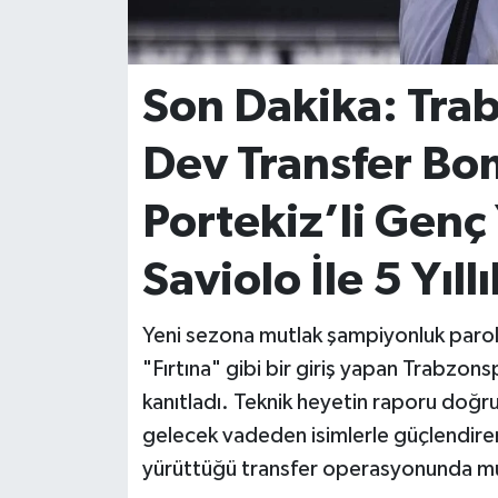
İvrindi
Son Dakika: Tra
KENT GÜNDEMİ
Dev Transfer Bo
Kepsut
Portekiz’li Gen
KÜLTÜR-SANAT
Saviolo İle 5 Yıl
MAGAZİN
Yeni sezona mutlak şampiyonluk parol
MANŞET
"Fırtına" gibi bir giriş yapan Trabzons
Manyas
kanıtladı. Teknik heyetin raporu doğru
gelecek vadeden isimlerle güçlendiren 
OLAY
yürüttüğü transfer operasyonunda mut