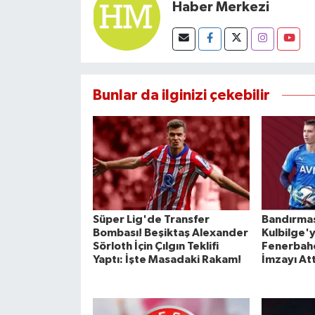
Haber Merkezi
Bunlar da ilginizi çekebilir
Süper Lig'de Transfer
Bandırma
Bombası! Beşiktaş Alexander
Kulbilge'y
Sörloth İçin Çılgın Teklifi
Fenerbahç
Yaptı: İşte Masadaki Rakam!
İmzayı Att