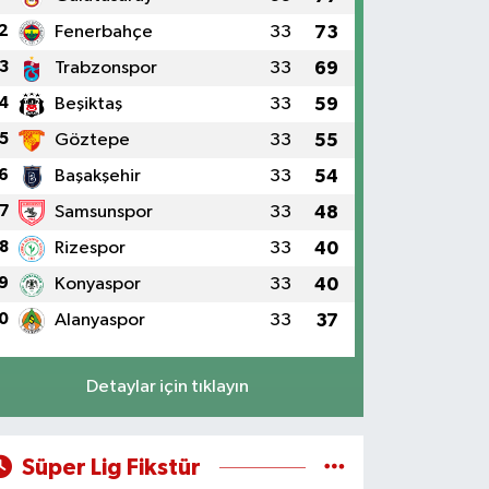
2
Fenerbahçe
33
73
3
Trabzonspor
33
69
4
Beşiktaş
33
59
5
Göztepe
33
55
6
Başakşehir
33
54
7
Samsunspor
33
48
8
Rizespor
33
40
9
Konyaspor
33
40
0
Alanyaspor
33
37
Detaylar için tıklayın
Süper Lig Fikstür