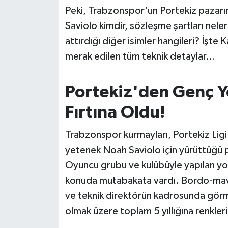
OTOMOTİV
Peki, Trabzonspor'un Portekiz pazarın
Saviolo kimdir, sözleşme şartları nele
Resmi İlanlar
attırdığı diğer isimler hangileri? İşte 
SAĞLIK
merak edilen tüm teknik detaylar…
Savaştepe
Portekiz'den Genç Y
SEYAHAT
Fırtına Oldu!
SİYASET
Trabzonspor kurmayları, Portekiz Ligi
yetenek Noah Saviolo için yürüttüğü p
Sındırgı
Oyuncu grubu ve kulübüyle yapılan yo
konuda mutabakata vardı. Bordo-mavi
SPOR
ve teknik direktörün kadrosunda görmey
olmak üzere toplam 5 yıllığına renkler
SÜRMANŞET