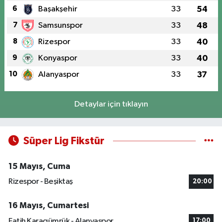
6
Başakşehir
33
54
7
Samsunspor
33
48
8
Rizespor
33
40
9
Konyaspor
33
40
10
Alanyaspor
33
37
Detaylar için tıklayın
Süper Lig Fikstür
15 Mayıs, Cuma
Rizespor - Beşiktaş
20:00
16 Mayıs, Cumartesi
Fatih Karagümrük - Alanyaspor
17:00