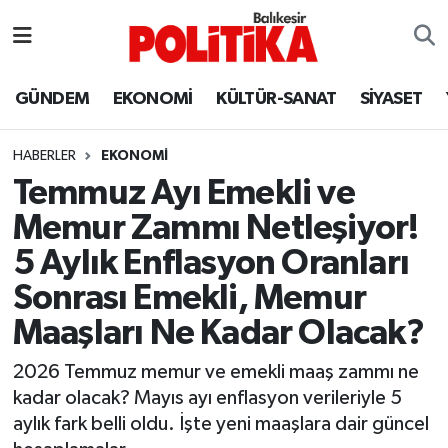
ASTROLOJİ
Balıkesir Nöbetçi Eczaneler
GÜNDEM
EKONOMİ
KÜLTÜR-SANAT
SİYASET
Ayvalık
Balıkesir Hava Durumu
HABERLER
EKONOMİ
Balya
Balıkesir Namaz Vakitleri
Temmuz Ayı Emekli ve
Memur Zammı Netleşiyor!
Bandırma
Balıkesir Trafik Yoğunluk Haritası
5 Aylık Enflasyon Oranları
Bigadiç
Süper Lig Puan Durumu ve Fikstür
Sonrası Emekli, Memur
Maaşları Ne Kadar Olacak?
BİYOGRAFİLER
Tüm Manşetler
2026 Temmuz memur ve emekli maaş zammı ne
Burhaniye
Son Dakika Haberleri
kadar olacak? Mayıs ayı enflasyon verileriyle 5
aylık fark belli oldu. İşte yeni maaşlara dair güncel
ÇEVRE
Haber Arşivi