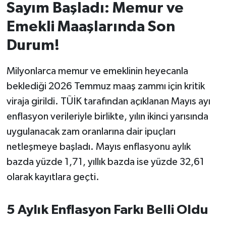
Sayım Başladı: Memur ve
İvrindi
Emekli Maaşlarında Son
Durum!
KENT GÜNDEMİ
Milyonlarca memur ve emeklinin heyecanla
Kepsut
beklediği 2026 Temmuz maaş zammı için kritik
KÜLTÜR-SANAT
viraja girildi. TÜİK tarafından açıklanan Mayıs ayı
enflasyon verileriyle birlikte, yılın ikinci yarısında
MAGAZİN
uygulanacak zam oranlarına dair ipuçları
netleşmeye başladı. Mayıs enflasyonu aylık
MANŞET
bazda yüzde 1,71, yıllık bazda ise yüzde 32,61
olarak kayıtlara geçti.
Manyas
OLAY
5 Aylık Enflasyon Farkı Belli Oldu