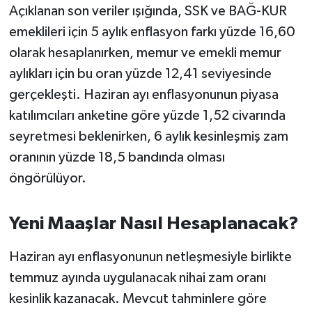
OTOMOTİV
Açıklanan son veriler ışığında, SSK ve BAĞ-KUR
emeklileri için 5 aylık enflasyon farkı yüzde 16,60
Resmi İlanlar
olarak hesaplanırken, memur ve emekli memur
aylıkları için bu oran yüzde 12,41 seviyesinde
SAĞLIK
gerçekleşti. Haziran ayı enflasyonunun piyasa
Savaştepe
katılımcıları anketine göre yüzde 1,52 civarında
seyretmesi beklenirken, 6 aylık kesinleşmiş zam
SEYAHAT
oranının yüzde 18,5 bandında olması
öngörülüyor.
SİYASET
Sındırgı
Yeni Maaşlar Nasıl Hesaplanacak?
SPOR
Haziran ayı enflasyonunun netleşmesiyle birlikte
temmuz ayında uygulanacak nihai zam oranı
SÜRMANŞET
kesinlik kazanacak. Mevcut tahminlere göre