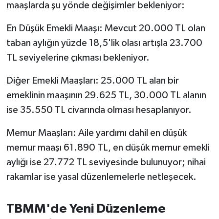
maaşlarda şu yönde değişimler bekleniyor:
Susurluk
En Düşük Emekli Maaşı: Mevcut 20.000 TL olan
TARİHTE BUGÜN
taban aylığın yüzde 18,5'lik olası artışla 23.700
TL seviyelerine çıkması bekleniyor.
TEKNOLOJİ
Diğer Emekli Maaşları: 25.000 TL alan bir
Trend
emeklinin maaşının 29.625 TL, 30.000 TL alanın
TÜRKİYE
ise 35.550 TL civarında olması hesaplanıyor.
Memur Maaşları: Aile yardımı dahil en düşük
VİZYONDAKİLER
memur maaşı 61.890 TL, en düşük memur emekli
YAŞAM
aylığı ise 27.772 TL seviyesinde bulunuyor; nihai
rakamlar ise yasal düzenlemelerle netleşecek.
TBMM'de Yeni Düzenleme