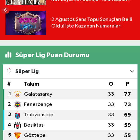
Mu?
6
2 Ağustos Şans Topu Sonuçları Belli
Oldu! İşte Kazanan Numaralar:
Süper Lig Puan Durumu
Süper Lig
#
Takım
O
P
1
Galatasaray
33
77
2
Fenerbahçe
33
73
3
Trabzonspor
33
69
4
Beşiktaş
33
59
5
Göztepe
33
55