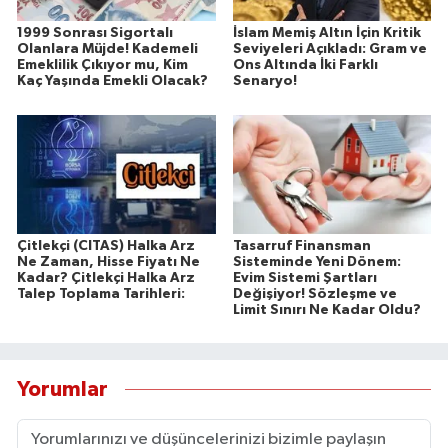
1999 Sonrası Sigortalı
İslam Memiş Altın İçin Kritik
Olanlara Müjde! Kademeli
Seviyeleri Açıkladı: Gram ve
Emeklilik Çıkıyor mu, Kim
Ons Altında İki Farklı
Kaç Yaşında Emekli Olacak?
Senaryo!
Çitlekçi (CITAS) Halka Arz
Tasarruf Finansman
Ne Zaman, Hisse Fiyatı Ne
Sisteminde Yeni Dönem:
Kadar? Çitlekçi Halka Arz
Evim Sistemi Şartları
Talep Toplama Tarihleri:
Değişiyor! Sözleşme ve
Limit Sınırı Ne Kadar Oldu?
Yorumlar