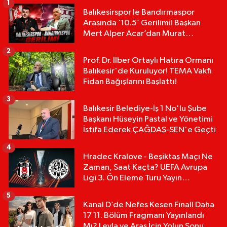
1
Balıkesirspor le Bandırmaspor
Arasında ‘10.5’ Gerilimi! Başkan
Mert Alper Acar’dan Murat
Karakoyun'a Sert Tepki!
2
Prof. Dr. İlber Ortaylı Hatıra Ormanı
Balıkesir'de Kuruluyor! TEMA Vakfı
Fidan Bağışlarını Başlattı!
3
Balıkesir Belediye-İş 1 No'lu Şube
Başkanı Hüseyin Pastal ve Yönetimi
İstifa Ederek ÇAĞDAŞ-SEN'e Geçti
4
Hradec Kralove - Beşiktaş Maçı Ne
Zaman, Saat Kaçta? UEFA Avrupa
Ligi 3. Ön Eleme Turu Yayın
Detayları!
5
Kanal D’de Nefes Kesen Final! Daha
17 11. Bölüm Fragmanı Yayınlandı
Mı? Leyla ve Aras İçin Yolun Sonu