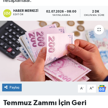
hesaplamalar.
DÜNYA
HABER MERKEZI
02.07.2026 - 08:00
2 DK
EDITÖR
YAYINLANMA
OKUNMA SÜRESI
Dursunbey
Edremit
EĞİTİM
EKONOMİ
Erdek
Gömeç
Paylaş
-
+
A
A
Gönen
Temmuz Zammı İçin Geri
Havran