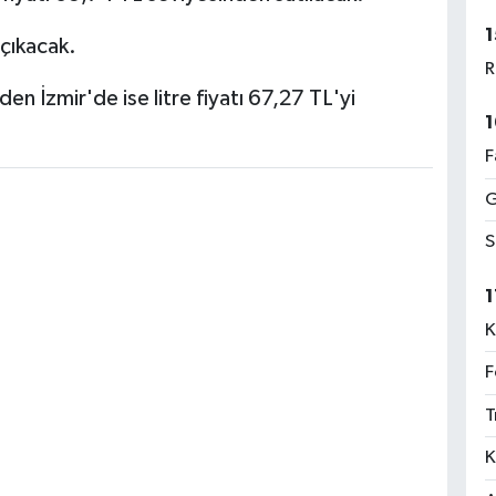
1
 çıkacak.
R
den İzmir'de ise litre fiyatı 67,27 TL'yi
1
F
G
S
1
K
F
T
K