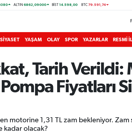
0380
6862,09000
14.598,00
79.591,74
ALTIN
BİST
BTC
SİYASET
YAŞAM
OLAY
SPOR
YAZARLAR
RESMİ 
kat, Tarih Verildi
Pompa Fiyatları Si
aren motorine 1,31 TL zam bekleniyor. Zam 
ne kadar olacak?