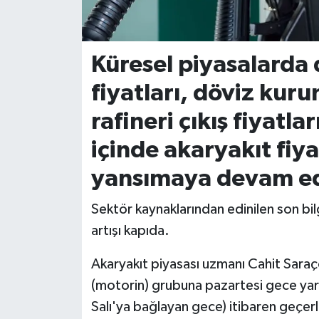
İvrindi
Küresel piyasalarda 
KENT GÜNDEMİ
fiyatları, döviz kuru
Kepsut
rafineri çıkış fiyatla
KÜLTÜR-SANAT
içinde akaryakıt fiy
yansımaya devam ed
MAGAZİN
Sektör kaynaklarından edinilen son bilg
MANŞET
artışı kapıda.
Manyas
Akaryakıt piyasası uzmanı Cahit Saraç
(motorin) grubuna pazartesi gece ya
OLAY
Salı'ya bağlayan gece) itibaren geçerl