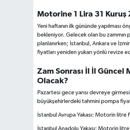
OTOMOTİV
Motorine 1 Lira 31 Kuruş
Resmi İlanlar
Yeni haftanın ilk gününde yapılması öng
SAĞLIK
bekleniyor. Gelecek olan bu zammın p
planlanırken; İstanbul, Ankara ve İzmi
Savaştepe
fiyatları yeniden yukarı yönlü revize e
SEYAHAT
Zam Sonrası İl İl Güncel 
SİYASET
Olacak?
Sındırgı
Pazartesi gece yarısı devreye girmesi 
büyükşehirlerdeki tahmini pompa fiyatl
SPOR
İstanbul Avrupa Yakası: Motorin litre 
SÜRMANŞET
İstanbul Anadolu Yakası: Motorin litre