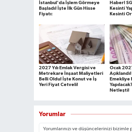
İstanbul'da İşlem Görmeye
Haber! S
Başladı! İşte İlk Gün Hisse
Kesinti Ya
Fiyatı:
Kesinti Or
2027 Yılı Emlak Vergisi ve
Ocak 202
Metrekare İnşaat Maliyetleri
Açıklandı
Belli Oldu! İşte Konut ve İş
Emekliye
Yeri Fiyat Cetveli!
Yapılacak?
Netleşti!
Yorumlar