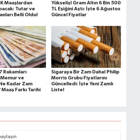
GK Maaşlardan
Yükseliş! Gram Altın 6 Bin 500
pacak: Tutar ve
TL Eşiğini Aştı: İşte 6 Ağustos
anları Belli Oldu!
Güncel Fiyatlar
7 Rakamları
Sigaraya Bir Zam Daha! Philip
! Memur ve
Morris Grubu Fiyatlarını
 Ne Kadar Zam
Güncelledi: İşte Yeni Zamlı
 Maaş Farkı Tarihi
Liste!