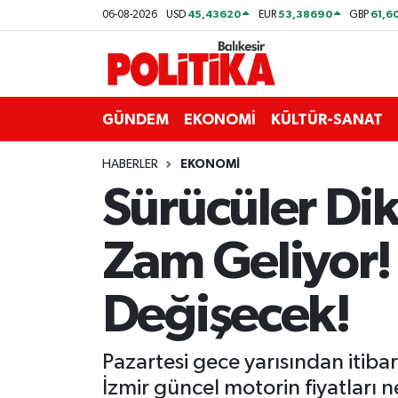
45,43620
53,38690
61,6
06-08-2026
USD
EUR
GBP
ASTROLOJİ
Balıkesir Nöbetçi Eczaneler
Ayvalık
Balıkesir Hava Durumu
GÜNDEM
EKONOMİ
KÜLTÜR-SANAT
Balya
Balıkesir Namaz Vakitleri
HABERLER
EKONOMİ
Sürücüler Dik
Bandırma
Balıkesir Trafik Yoğunluk Haritası
Zam Geliyor! 
Bigadiç
Süper Lig Puan Durumu ve Fikstür
BİYOGRAFİLER
Tüm Manşetler
Değişecek!
Burhaniye
Son Dakika Haberleri
Pazartesi gece yarısından itib
ÇEVRE
Haber Arşivi
İzmir güncel motorin fiyatları 