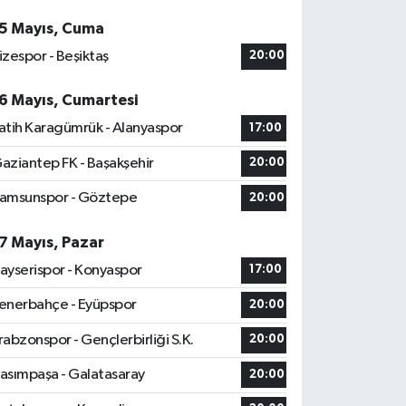
5 Mayıs, Cuma
izespor - Beşiktaş
20:00
6 Mayıs, Cumartesi
atih Karagümrük - Alanyaspor
17:00
aziantep FK - Başakşehir
20:00
amsunspor - Göztepe
20:00
7 Mayıs, Pazar
ayserispor - Konyaspor
17:00
enerbahçe - Eyüpspor
20:00
rabzonspor - Gençlerbirliği S.K.
20:00
asımpaşa - Galatasaray
20:00