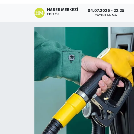
DÜNYA
HABER MERKEZI
04.07.2026 - 22:25
EDITÖR
YAYINLANMA
Dursunbey
Edremit
EĞİTİM
EKONOMİ
Erdek
Gömeç
Gönen
Havran