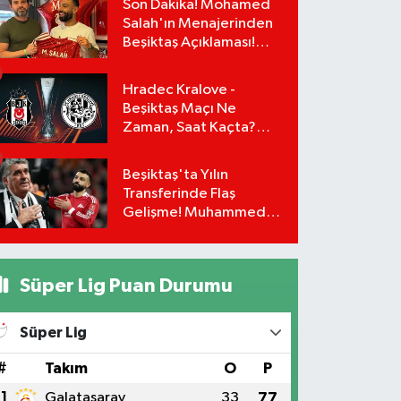
Son Dakika! Mohamed
Salah'ın Menajerinden
Beşiktaş Açıklaması!
Transfer Gerçekleşiyor
mu?
Hradec Kralove -
Beşiktaş Maçı Ne
Zaman, Saat Kaçta?
UEFA Avrupa Ligi 3. Ön
Eleme Turu Yayın
Beşiktaş'ta Yılın
Detayları!
Transferinde Flaş
Gelişme! Muhammed
Salah Masaya Geri
Dönüyor!
Süper Lig Puan Durumu
Süper Lig
#
Takım
O
P
1
Galatasaray
33
77