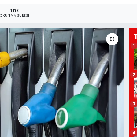
1 DK
OKUNMA SÜRESI
1
2
3
4