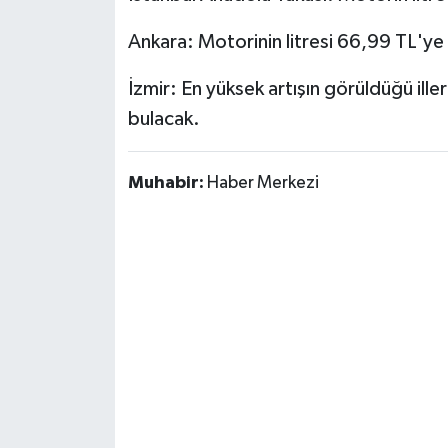
Susurluk
Ankara: Motorinin litresi 66,99 TL'ye
TARİHTE BUGÜN
İzmir: En yüksek artışın görüldüğü iller
bulacak.
TEKNOLOJİ
Trend
Muhabir:
Haber Merkezi
TÜRKİYE
VİZYONDAKİLER
YAŞAM