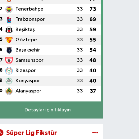
2
Fenerbahçe
33
73
3
Trabzonspor
33
69
4
Beşiktaş
33
59
5
Göztepe
33
55
6
Başakşehir
33
54
7
Samsunspor
33
48
8
Rizespor
33
40
9
Konyaspor
33
40
0
Alanyaspor
33
37
Detaylar için tıklayın
Süper Lig Fikstür