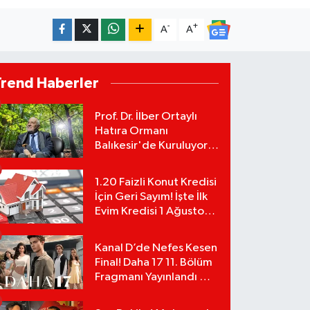
-
+
A
A
Trend Haberler
Prof. Dr. İlber Ortaylı
Hatıra Ormanı
Balıkesir'de Kuruluyor!
TEMA Vakfı Fidan
Bağışlarını Başlattı!
1.20 Faizli Konut Kredisi
İçin Geri Sayım! İşte İlk
Evim Kredisi 1 Ağustos
Başvuru Şartları ve
Hesaplama Tablosu:
Kanal D’de Nefes Kesen
Final! Daha 17 11. Bölüm
Fragmanı Yayınlandı Mı?
Leyla ve Aras İçin Yolun
Sonu Mu?