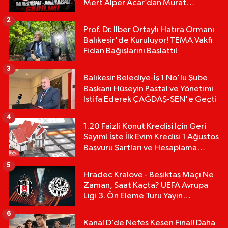
Mert Alper Acar’dan Murat
Karakoyun'a Sert Tepki!
2
Prof. Dr. İlber Ortaylı Hatıra Ormanı
Balıkesir'de Kuruluyor! TEMA Vakfı
Fidan Bağışlarını Başlattı!
3
Balıkesir Belediye-İş 1 No'lu Şube
Başkanı Hüseyin Pastal ve Yönetimi
İstifa Ederek ÇAĞDAŞ-SEN'e Geçti
4
1.20 Faizli Konut Kredisi İçin Geri
Sayım! İşte İlk Evim Kredisi 1 Ağustos
Başvuru Şartları ve Hesaplama
Tablosu:
5
Hradec Kralove - Beşiktaş Maçı Ne
Zaman, Saat Kaçta? UEFA Avrupa
Ligi 3. Ön Eleme Turu Yayın
Detayları!
6
Kanal D’de Nefes Kesen Final! Daha