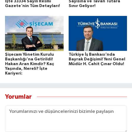
İşte 33334 Sayılı Resmi
Sayısına ve Tavan Tutara
Gazete'nin Tüm Detayları!
Sınır Geliyor!
Şişecam Yönetim Kurulu
Türkiye İş Bankası'nda
Başkanlığı'na Getirildi!
Bayrak Değişimi! Yeni Genel
Hakan Aran Kimdir? Kaç
Müdür H. Cahit Çınar Oldu!
Yaşında, Nereli? İşte
Kariyeri:
Yorumlar