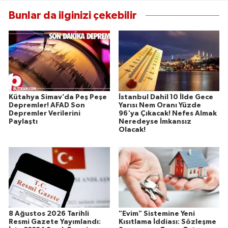
Susurluk
Bunlar da ilginizi çekebilir
TARİHTE BUGÜN
TEKNOLOJİ
Trend
Kütahya Simav’da Peş Peşe
İstanbul Dahil 10 İlde Gece
Depremler! AFAD Son
Yarısı Nem Oranı Yüzde
TÜRKİYE
Depremler Verilerini
96'ya Çıkacak! Nefes Almak
Paylaştı
Neredeyse İmkansız
Olacak!
VİZYONDAKİLER
YAŞAM
8 Ağustos 2026 Tarihli
"Evim" Sistemine Yeni
Resmi Gazete Yayımlandı:
Kısıtlama İddiası: Sözleşme