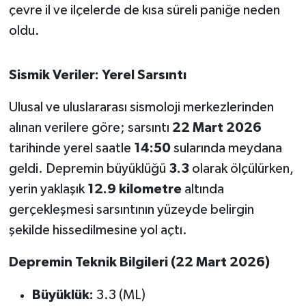
çevre il ve ilçelerde de kısa süreli paniğe neden
oldu.
İvrindi
KENT GÜNDEMİ
Sismik Veriler: Yerel Sarsıntı
Kepsut
Ulusal ve uluslararası sismoloji merkezlerinden
alınan verilere göre; sarsıntı
22 Mart 2026
KÜLTÜR-SANAT
tarihinde yerel saatle
14:50
sularında meydana
geldi. Depremin büyüklüğü
3.3
olarak ölçülürken,
MAGAZİN
yerin yaklaşık
12.9 kilometre
altında
MANŞET
gerçekleşmesi sarsıntının yüzeyde belirgin
şekilde hissedilmesine yol açtı.
Manyas
Depremin Teknik Bilgileri (22 Mart 2026)
OLAY
Büyüklük:
3.3 (ML)