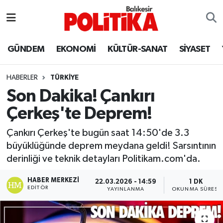
ASTROLOJİ
Balıkesir Nöbetçi Eczaneler
GÜNDEM
EKONOMİ
KÜLTÜR-SANAT
SİYASET
Ayvalık
Balıkesir Hava Durumu
HABERLER
TÜRKİYE
Balya
Balıkesir Namaz Vakitleri
Son Dakika! Çankırı
Çerkeş'te Deprem!
Bandırma
Balıkesir Trafik Yoğunluk Haritası
Çankırı Çerkeş'te bugün saat 14:50'de 3.3
Bigadiç
Süper Lig Puan Durumu ve Fikstür
büyüklüğünde deprem meydana geldi! Sarsıntının
derinliği ve teknik detayları Politikam.com'da.
BİYOGRAFİLER
Tüm Manşetler
HABER MERKEZI
22.03.2026 - 14:59
1 DK
EDITÖR
Burhaniye
Son Dakika Haberleri
YAYINLANMA
OKUNMA SÜRESI
ÇEVRE
Haber Arşivi