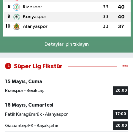
8
Rizespor
33
40
9
Konyaspor
33
40
10
Alanyaspor
33
37
Detaylar için tıklayın
Süper Lig Fikstür
15 Mayıs, Cuma
Rizespor - Beşiktaş
20:00
16 Mayıs, Cumartesi
Fatih Karagümrük - Alanyaspor
17:00
Gaziantep FK - Başakşehir
20:00