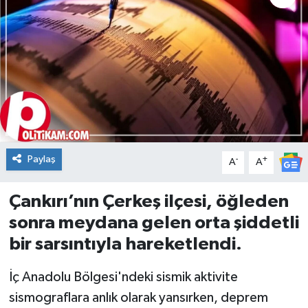
DÜNYA
Dursunbey
Edremit
EĞİTİM
Paylaş
-
+
A
A
EKONOMİ
Çankırı’nın Çerkeş ilçesi, öğleden
Erdek
sonra meydana gelen orta şiddetli
Gömeç
bir sarsıntıyla hareketlendi.
Gönen
İç Anadolu Bölgesi'ndeki sismik aktivite
sismograflara anlık olarak yansırken, deprem
Havran