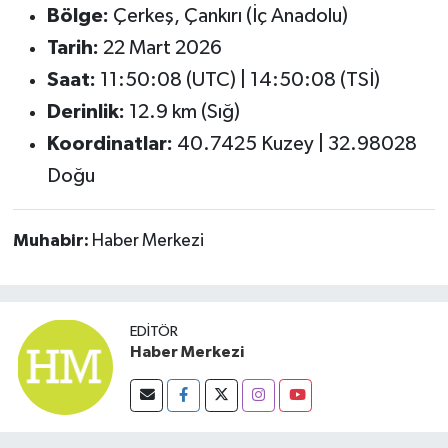
OTOMOTİV
Bölge:
Çerkeş, Çankırı (İç Anadolu)
Tarih:
22 Mart 2026
Resmi İlanlar
Saat:
11:50:08 (UTC) | 14:50:08 (TSİ)
SAĞLIK
Derinlik:
12.9 km (Sığ)
Koordinatlar:
40.7425 Kuzey | 32.98028
Savaştepe
Doğu
SEYAHAT
Muhabir:
Haber Merkezi
SİYASET
Sındırgı
EDITÖR
Haber Merkezi
SPOR
SÜRMANŞET