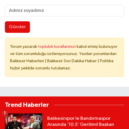
Gönder
Yorum yazarak
topluluk kurallarımızı
kabul etmiş bulunuyor
ve tüm sorumluluğu üstleniyorsunuz. Yazılan yorumlardan
Balıkesir Haberleri | Balıkesir Son Dakika Haber | Politika
hiçbir şekilde sorumlu tutulamaz.
Trend Haberler
1
Balıkesirspor le Bandırmaspor
Arasında ‘10.5’ Gerilimi! Başkan