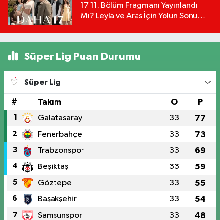
17 11. Bölüm Fragmanı Yayınlandı
Mı? Leyla ve Aras İçin Yolun Sonu
Mu?
Süper Lig Puan Durumu
Süper Lig
#
Takım
O
P
1
Galatasaray
33
77
2
Fenerbahçe
33
73
3
Trabzonspor
33
69
4
Beşiktaş
33
59
5
Göztepe
33
55
6
Başakşehir
33
54
7
Samsunspor
33
48